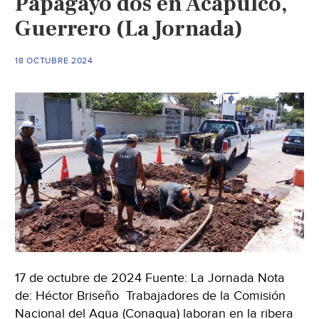
Papagayo dos en Acapulco,
Guerrero
Guerrero (La Jornada)
tras
el
paso
18 OCTUBRE 2024
del
huracán
‘John’
(Milenio)
17 de octubre de 2024 Fuente: La Jornada Nota
de: Héctor Briseño Trabajadores de la Comisión
Nacional del Agua (Conagua) laboran en la ribera