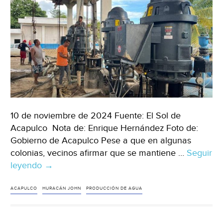
Acapulco)
10 de noviembre de 2024 Fuente: El Sol de
Acapulco Nota de: Enrique Hernández Foto de:
Gobierno de Acapulco Pese a que en algunas
colonias, vecinos afirmar que se mantiene …
Seguir
leyendo
Guerrero
→
–
Aumenta
ACAPULCO
HURACÁN JOHN
PRODUCCIÓN DE AGUA
producción
de