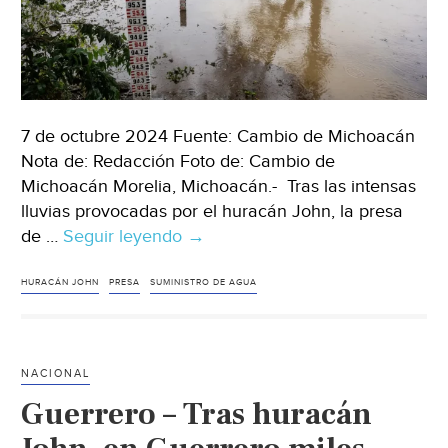
7 de octubre 2024 Fuente: Cambio de Michoacán
Nota de: Redacción Foto de: Cambio de
Michoacán Morelia, Michoacán.- Tras las intensas
lluvias provocadas por el huracán John, la presa
de …
Seguir leyendo
Michoacán
→
–
La
HURACÁN JOHN
PRESA
SUMINISTRO DE AGUA
presa
de
Cointzio
NACIONAL
garantiza
Guerrero – Tras huracán
agua
para