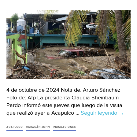
potable
(Vanguardia)
4 de octubre de 2024 Nota de: Arturo Sánchez
Foto de: Afp La presidenta Claudia Sheinbaum
Pardo informó este jueves que luego de la visita
que realizó ayer a Acapulco …
Seguir leyendo
Guerre
→
–
Rehabil
ACAPULCO
HURACÁN JOHN
INUNDACIONES
servici