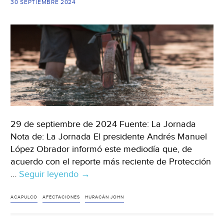
en
30 SEPTIEMBRE 2024
Acapulco
(Excelsior)
29 de septiembre de 2024 Fuente: La Jornada
Nota de: La Jornada El presidente Andrés Manuel
López Obrador informó este mediodía que, de
acuerdo con el reporte más reciente de Protección
…
Seguir leyendo
Guerrero-
→
Baja
nivel
ACAPULCO
AFECTACIONES
HURACÁN JOHN
de