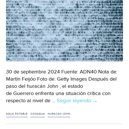
Notic
30 de septiembre 2024 Fuente: ADN40 Nota de:
Martín Feijóo Foto de: Getty Images Después del
paso del huracán John , el estado
de Guerrero enfrenta una situación crítica con
respecto al nivel de …
Seguir leyendo
Guerrero
→
–
Esto
AGUA POTABLE
CONAGUA
HURACÁN JOHN
dice