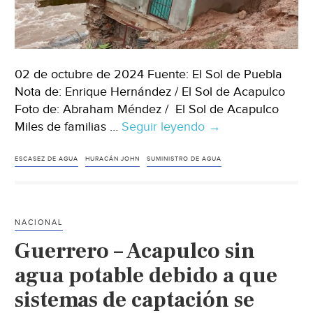
02 de octubre de 2024 Fuente: El Sol de Puebla
Nota de: Enrique Hernández / El Sol de Acapulco
Foto de: Abraham Méndez / El Sol de Acapulco
Miles de familias …
Seguir leyendo
Guerrero
→
–
Acapulco,
ESCASEZ DE AGUA
HURACÁN JOHN
SUMINISTRO DE AGUA
sin
agua
otra
NACIONAL
semana
Guerrero – Acapulco sin
más
por
agua potable debido a que
los
sistemas de captación se
estragos