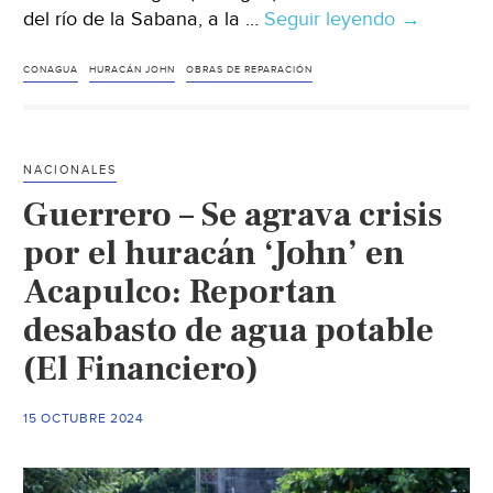
del río de la Sabana, a la …
Seguir leyendo
Guerrero
→
–
Conagua
CONAGUA
HURACÁN JOHN
OBRAS DE REPARACIÓN
realiza
obras
en
NACIONALES
acueducto
Guerrero – Se agrava crisis
Papagayo
dos
por el huracán ‘John’ en
en
Acapulco: Reportan
Acapulco,
desabasto de agua potable
Guerrero
(La
(El Financiero)
Jornada)
15 OCTUBRE 2024