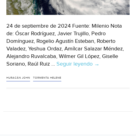
24 de septiembre de 2024 Fuente: Milenio Nota
de: Óscar Rodríguez, Javier Trujillo, Pedro
Domínguez, Rogelio Agustín Esteban, Roberto
Valadez, Yeshua Ordaz, Amílcar Salazar Méndez,
Alejandro Ruvalcaba, Wilmer Gil López, Giselle
Soriano, Raúl Ruiz …
Seguir leyendo
México
→
–
Huracán
HURACÁN JOHN
TORMENTA HELENE
‘John’
y
Tormenta
‘Helene’:
TRAYECTORIA
por
México