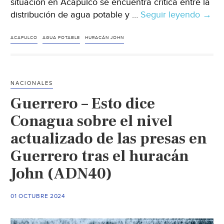
situación en Acapulco se encuentra crítica entre la
distribución de agua potable y …
Seguir leyendo
Guer
→
–
Acap
ACAPULCO
AGUA POTABLE
HURACÁN JOHN
sin
agua
potab
NACIONALES
debi
Guerrero – Esto dice
a
que
Conagua sobre el nivel
siste
actualizado de las presas en
de
Guerrero tras el huracán
capta
se
John (ADN40)
inun
con
01 OCTUBRE 2024
lodo
(Enf