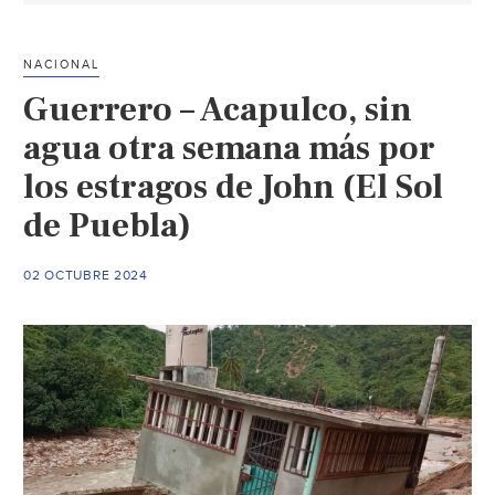
de
agua
NACIONAL
y
Guerrero – Acapulco, sin
camino
priorid
agua otra semana más por
en
los estragos de John (El Sol
Acapul
de Puebla)
Shein
(La
Jornad
02 OCTUBRE 2024