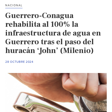
agua
NACIONAL
en
Guerrero-Conagua
Acapulco
(El
rehabilita al 100% la
Sol
infraestructura de agua en
de
Guerrero tras el paso del
Acapulco)
huracán ‘John’ (Milenio)
28 OCTUBRE 2024