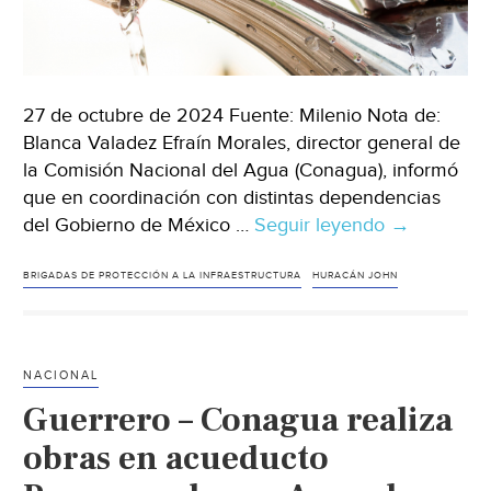
27 de octubre de 2024 Fuente: Milenio Nota de:
Blanca Valadez Efraín Morales, director general de
la Comisión Nacional del Agua (Conagua), informó
que en coordinación con distintas dependencias
del Gobierno de México …
Seguir leyendo
Guerrero-
→
Conagua
rehabilita
BRIGADAS DE PROTECCIÓN A LA INFRAESTRUCTURA
HURACÁN JOHN
al
100%
la
NACIONAL
infraestruct
Guerrero – Conagua realiza
de
agua
obras en acueducto
en