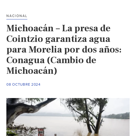
crisis
por
NACIONAL
el
Michoacán – La presa de
huracán
‘John’
Cointzio garantiza agua
en
para Morelia por dos años:
Acapulco:
Conagua (Cambio de
Reportan
desabasto
Michoacán)
de
agua
08 OCTUBRE 2024
potable
(El
Financiero)