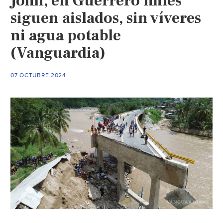
John, en Guerrero miles
Morelia
siguen aislados, sin víveres
por
ni agua potable
dos
años:
(Vanguardia)
Conagua
(Cambio
07 OCTUBRE 2024
de
Michoacán)