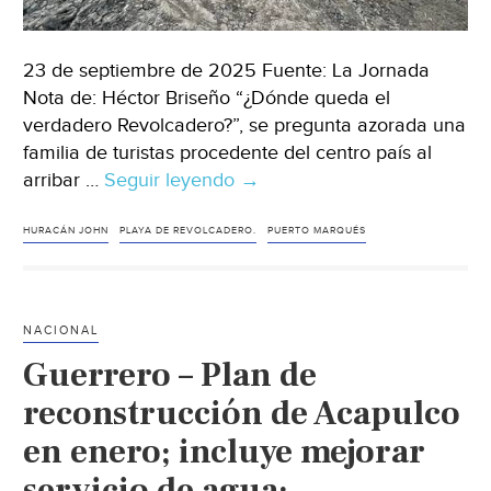
23 de septiembre de 2025 Fuente: La Jornada
Nota de: Héctor Briseño “¿Dónde queda el
verdadero Revolcadero?”, se pregunta azorada una
familia de turistas procedente del centro país al
arribar …
Seguir leyendo
Guerrero
→
–
A
HURACÁN JOHN
PLAYA DE REVOLCADERO.
PUERTO MARQUÉS
un
año
de
NACIONAL
John,
Guerrero – Plan de
apenas
baja
reconstrucción de Acapulco
nivel
en enero; incluye mejorar
del
servicio de agua:
agua