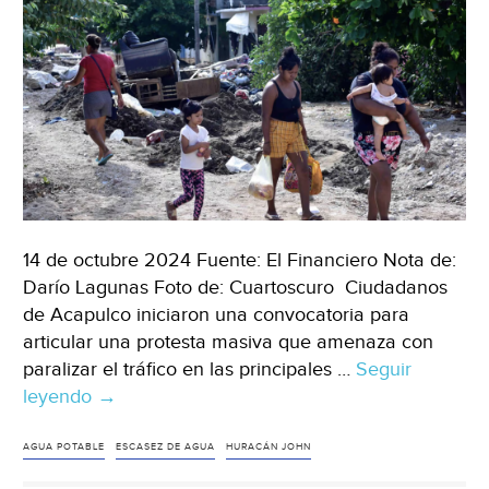
14 de octubre 2024 Fuente: El Financiero Nota de:
Darío Lagunas Foto de: Cuartoscuro Ciudadanos
de Acapulco iniciaron una convocatoria para
articular una protesta masiva que amenaza con
paralizar el tráfico en las principales …
Seguir
leyendo
Guerrero
→
–
Se
AGUA POTABLE
ESCASEZ DE AGUA
HURACÁN JOHN
agrava