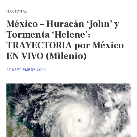
agua
y
NACIONAL
se
México – Huracán ‘John’ y
restablece
servicio
Tormenta ‘Helene’:
eléctrico
TRAYECTORIA por México
en
EN VIVO (Milenio)
Acapulco:
AMLO
(La
27 SEPTIEMBRE 2024
Jornada)