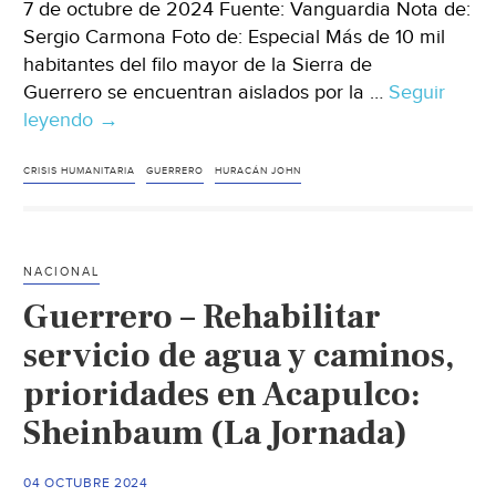
7 de octubre de 2024 Fuente: Vanguardia Nota de:
Sergio Carmona Foto de: Especial Más de 10 mil
habitantes del filo mayor de la Sierra de
Guerrero se encuentran aislados por la …
Seguir
leyendo
Guerrero
→
–
Tras
CRISIS HUMANITARIA
GUERRERO
HURACÁN JOHN
huracán
John,
en
NACIONAL
Guerrero
Guerrero – Rehabilitar
miles
siguen
servicio de agua y caminos,
aislados,
prioridades en Acapulco:
sin
Sheinbaum (La Jornada)
víveres
ni
agua
04 OCTUBRE 2024