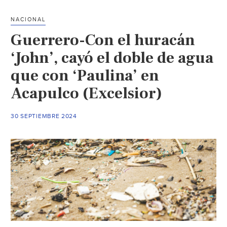
Conagua
sobre
NACIONAL
el
Guerrero-Con el huracán
nivel
actualizado
‘John’, cayó el doble de agua
de
que con ‘Paulina’ en
las
Acapulco (Excelsior)
presas
en
Guerrero
30 SEPTIEMBRE 2024
tras
el
huracán
John
(ADN40)