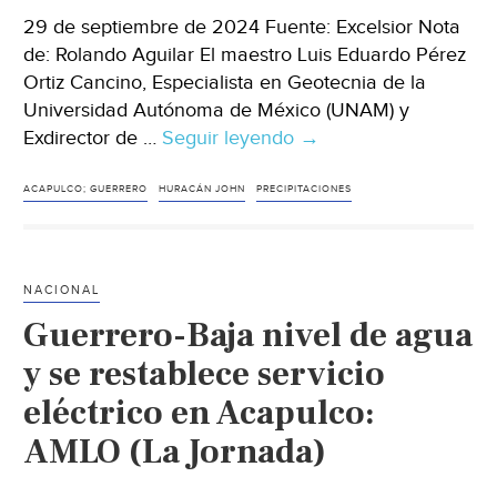
29 de septiembre de 2024 Fuente: Excelsior Nota
de: Rolando Aguilar El maestro Luis Eduardo Pérez
Ortiz Cancino, Especialista en Geotecnia de la
Universidad Autónoma de México (UNAM) y
Exdirector de …
Seguir leyendo
Guerrero-
→
Con
el
ACAPULCO; GUERRERO
HURACÁN JOHN
PRECIPITACIONES
huracán
‘John’,
cayó
NACIONAL
el
Guerrero-Baja nivel de agua
doble
de
y se restablece servicio
agua
eléctrico en Acapulco:
que
AMLO (La Jornada)
con
‘Paulina’