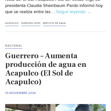
presidenta Claudia Sheinbaum Pardo informó hoy
que se realiza entre las …
Seguir leyendo
Guerrero
→
–
Plan
ACAPULCO
HURACÁN JOHN
SERVICIO DE AGUA
de
reconstrucc
de
NACIONAL
Acapulco
Guerrero – Aumenta
en
enero;
producción de agua en
incluye
Acapulco (El Sol de
mejorar
Acapulco)
servicio
de
agua:
10 NOVIEMBRE 2024
Sheinbaum
(El
Sur