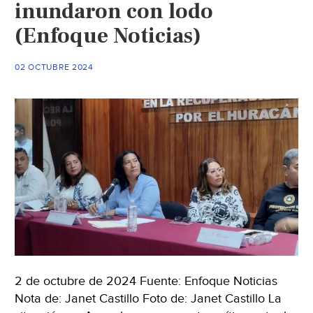
inundaron con lodo
de
John
(Enfoque Noticias)
(El
Sol
02 OCTUBRE 2024
de
Puebla)
2 de octubre de 2024 Fuente: Enfoque Noticias
Nota de: Janet Castillo Foto de: Janet Castillo La