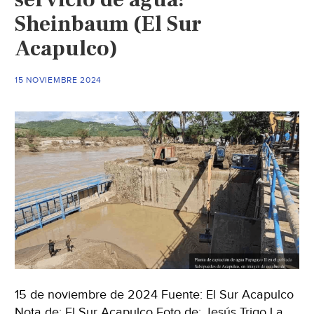
y
Sheinbaum (El Sur
aún
Acapulco)
preguntan
dónde
quedó
15 NOVIEMBRE 2024
la
playa
‘Revolcadero’
(La
Jornada)
15 de noviembre de 2024 Fuente: El Sur Acapulco
Nota de: El Sur Acapulco Foto de: Jesús Trigo La