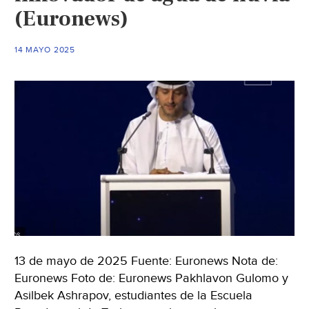
un
(Euronews)
recurso
que
14 MAYO 2025
aliviaría
la
sequía
en
zonas
áridas
(El
País)
13 de mayo de 2025 Fuente: Euronews Nota de:
Euronews Foto de: Euronews Pakhlavon Gulomo y
Asilbek Ashrapov, estudiantes de la Escuela