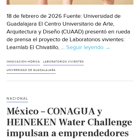
18 de febrero de 2026 Fuente: Universidad de
Guadalajara El Centro Universitario de Arte,
Arquitectura y Diseño (CUAAD) presentó en rueda
de prensa el proyecto de Laboratorios vivientes:
Learnlab El Chivatillo, …
Seguir leyendo
Jalisco
→
–
Presentan
INNOVACIÓN HÍDRICA
LABORATORIOS VIVIENTES
laboratorio
UNIVERSIDAD DE GUADALAJARA
viviente
para
la
NACIONAL
gestión
México – CONAGUA y
del
agua
HEINEKEN Water Challenge
en
impulsan a emprendedores
comunidades