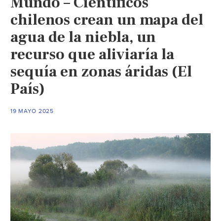
Mundo – Científicos
locales
frente
chilenos crean un mapa del
a
agua de la niebla, un
la
recurso que aliviaría la
escasez
de
sequía en zonas áridas (El
agua
País)
emergen
desde
la
19 MAYO 2025
colaboración
(Diario
Estrategia)