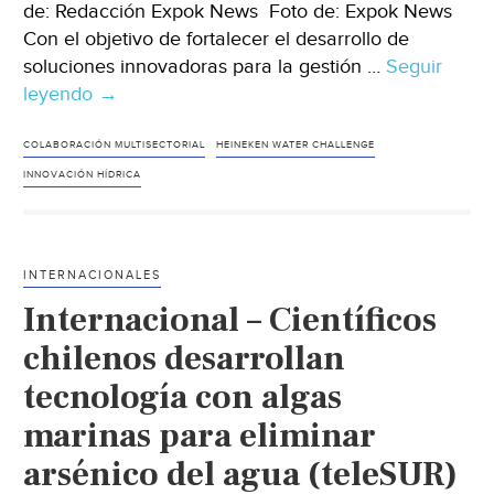
de: Redacción Expok News Foto de: Expok News
Con el objetivo de fortalecer el desarrollo de
soluciones innovadoras para la gestión …
Seguir
leyendo
México
→
–
CONAGUA
COLABORACIÓN MULTISECTORIAL
HEINEKEN WATER CHALLENGE
y
INNOVACIÓN HÍDRICA
HEINEKEN
Water
Challenge
INTERNACIONALES
impulsan
Internacional – Científicos
a
emprendedores
chilenos desarrollan
para
tecnología con algas
convertir
marinas para eliminar
soluciones
hídricas
arsénico del agua (teleSUR)
en