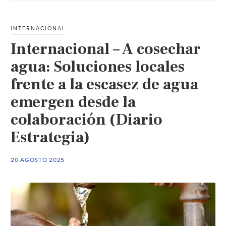
niebla
en
INTERNACIONAL
el
​Internacional – A cosechar
Sahara:
la
agua: Soluciones locales
innovadora
frente a la escasez de agua
técnica
emergen desde la
que
transforma
colaboración (Diario
el
Estrategia)
aire
en
agua
20 AGOSTO 2025
potable
(Noticias
Ambientales)