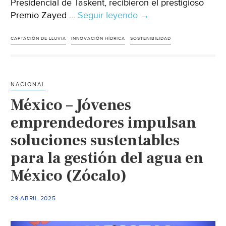
Presidencial de Taskent, recibieron el prestigioso
Premio Zayed …
Seguir leyendo
Mundo
→
–
Estudiantes
CAPTACIÓN DE LLUVIA
INNOVACIÓN HÍDRICA
SOSTENIBILIDAD
uzbekos
ganan
premio
NACIONAL
mundial
México – Jóvenes
por
proyecto
emprendedores impulsan
innovador
soluciones sustentables
de
para la gestión del agua en
agua
de
México (Zócalo)
lluvia
(Euronews)
29 ABRIL 2025