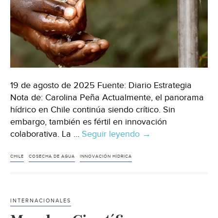
19 de agosto de 2025 Fuente: Diario Estrategia
Nota de: Carolina Peña Actualmente, el panorama
hídrico en Chile continúa siendo crítico. Sin
embargo, también es fértil en innovación
colaborativa. La …
Seguir leyendo
→
Internacional
–
CHILE
COSECHA DE AGUA
INNOVACIÓN HÍDRICA
A
cosechar
agua:
INTERNACIONALES
Soluciones