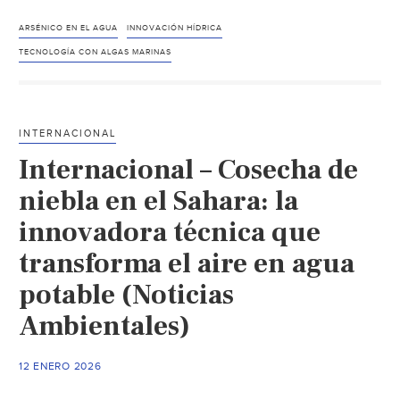
–
Científicos
ARSÉNICO EN EL AGUA
INNOVACIÓN HÍDRICA
chilenos
TECNOLOGÍA CON ALGAS MARINAS
desarrollan
tecnología
con
INTERNACIONAL
algas
Internacional – Cosecha de
marinas
para
niebla en el Sahara: la
eliminar
innovadora técnica que
arsénico
transforma el aire en agua
del
agua
potable (Noticias
(teleSUR)
Ambientales)
12 ENERO 2026