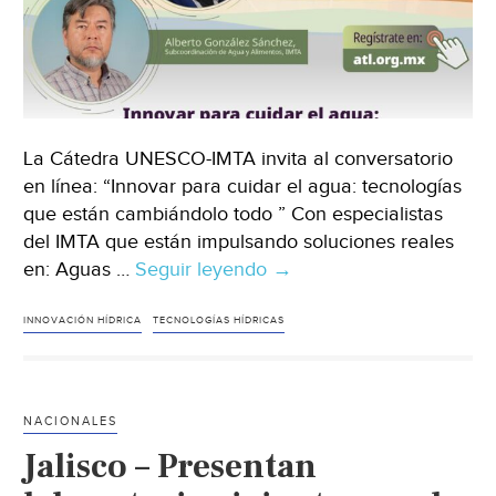
La Cátedra UNESCO-IMTA invita al conversatorio
en línea: “Innovar para cuidar el agua: tecnologías
que están cambiándolo todo ” Con especialistas
del IMTA que están impulsando soluciones reales
en: Aguas …
Seguir leyendo
Conversatorio
→
en
Línea
INNOVACIÓN HÍDRICA
TECNOLOGÍAS HÍDRICAS
–
Innovar
para
NACIONALES
Cuidar
Jalisco – Presentan
el
Agua: