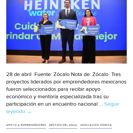
28 de abril Fuente: Zócalo Nota de: Zócalo Tres
proyectos liderados por emprendedores mexicanos
fueron seleccionados para recibir apoyo
económico y mentoría especializada tras su
participación en un encuentro nacional …
Seguir
leyendo
México
→
–
Jóvenes
APOYO A EMPRENDEDORES
GESTIÓN DEL AGUA
INNOVACIÓN HÍDRICA