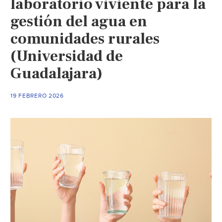
laboratorio viviente para la
tecnologías
gestión del agua en
que
comunidades rurales
están
cambiándolo
(Universidad de
todo
Guadalajara)
(Cátedra
UNESCO-
IMTA)
19 FEBRERO 2026