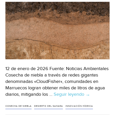
12 de enero de 2026 Fuente: Noticias Ambientales
Cosecha de niebla a través de redes gigantes
denominadas «CloudFisher«, comunidades en
Marruecos logran obtener miles de litros de agua
diarios, mitigando los …
Seguir leyendo
Internacional
→
–
Cosecha
COSECHA DE NIEBLA
DESIERTO DEL SAHARA
INNOVACIÓN HÍDRICA
de