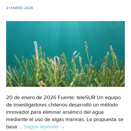
proyectos
21 ENERO 2026
de
alto
impacto
(Expok
News)
20 de enero de 2026 Fuente: teleSUR Un equipo
de investigadores chilenos desarrolló un método
innovador para eliminar arsénico del agua
mediante el uso de algas marinas. La propuesta se
basa …
Seguir leyendo
Internacional
→