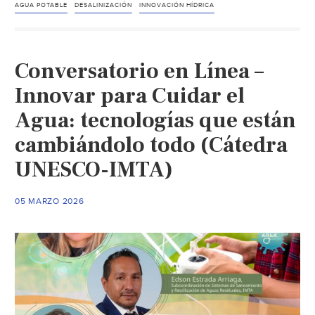
desarr
AGUA POTABLE
DESALINIZACIÓN
INNOVACIÓN HÍDRICA
métod
para
potabil
Conversatorio en Línea –
agua
Innovar para Cuidar el
de
Agua: tecnologías que están
mar
por
cambiándolo todo (Cátedra
menos
UNESCO-IMTA)
de
un
dólar
05 MARZO 2026
(El
Cronist