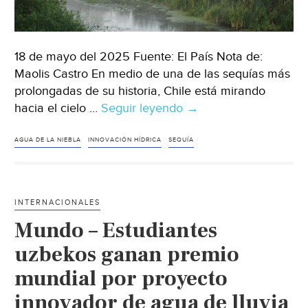
18 de mayo del 2025 Fuente: El País Nota de:
Maolis Castro En medio de una de las sequías más
prolongadas de su historia, Chile está mirando
hacia el cielo …
Seguir leyendo
Mundo
→
–
Científicos
AGUA DE LA NIEBLA
INNOVACIÓN HÍDRICA
SEQUÍA
chilenos
crean
un
INTERNACIONALES
mapa
Mundo – Estudiantes
del
agua
uzbekos ganan premio
de
mundial por proyecto
la
innovador de agua de lluvia
niebla,