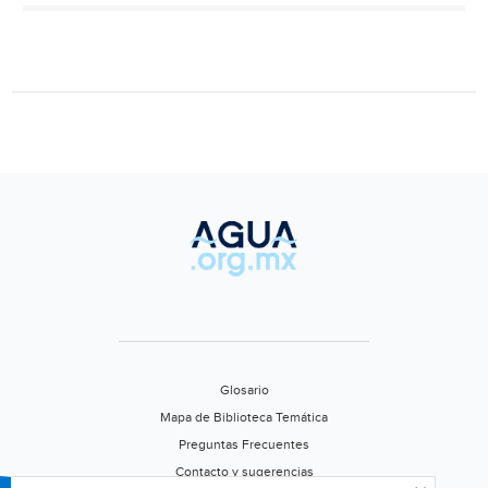
emprendedores
impulsan
soluciones
sustentables
para
la
gestión
del
agua
en
México
(Zócalo)
Glosario
Mapa de Biblioteca Temática
Preguntas Frecuentes
Contacto y sugerencias