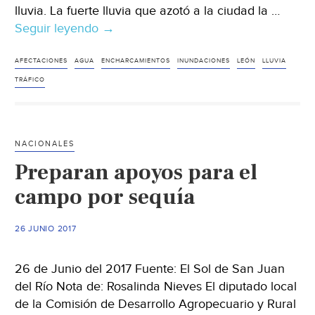
lluvia. La fuerte lluvia que azotó a la ciudad la …
Seguir leyendo
Lluvia
→
intensa
azota
AFECTACIONES
AGUA
ENCHARCAMIENTOS
INUNDACIONES
LEÓN
LLUVIA
a
TRÁFICO
León
NACIONALES
Preparan apoyos para el
campo por sequía
26 JUNIO 2017
26 de Junio del 2017 Fuente: El Sol de San Juan
del Río Nota de: Rosalinda Nieves El diputado local
de la Comisión de Desarrollo Agropecuario y Rural