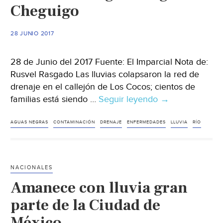
Polanco
Cheguigo
28 JUNIO 2017
28 de Junio del 2017 Fuente: El Imparcial Nota de:
Rusvel Rasgado Las lluvias colapsaron la red de
drenaje en el callejón de Los Cocos; cientos de
familias está siendo …
Seguir leyendo
Viven
→
entre
aguas
AGUAS NEGRAS
CONTAMINACIÓN
DRENAJE
ENFERMEDADES
LLUVIA
RÍO
negras
en
Cheguigo
NACIONALES
Amanece con lluvia gran
parte de la Ciudad de
México