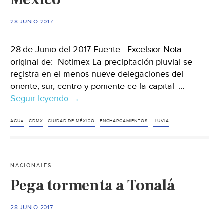
28 JUNIO 2017
28 de Junio del 2017 Fuente: Excelsior Nota
original de: Notimex La precipitación pluvial se
registra en el menos nueve delegaciones del
oriente, sur, centro y poniente de la capital. …
Seguir leyendo
Amanece
→
con
lluvia
AGUA
CDMX
CIUDAD DE MÉXICO
ENCHARCAMIENTOS
LLUVIA
gran
parte
de
NACIONALES
la
Pega tormenta a Tonalá
Ciudad
de
México
28 JUNIO 2017