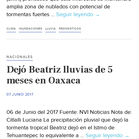
amplia zona de nublados con potencial de
tormentas fuertes …
Seguir leyendo
SMN
→
pronostica
tormentas
CLIMA
INUNDACIONES
LLUVIA
PRONOSTICOS
fuertes
en
el
NACIONALES
occidente,
Dejó Beatriz lluvias de 5
oriente,
sur
meses en Oaxaca
y
sureste
07 JUNIO 2017
del
país
06 de Junio del 2017 Fuente: NVI Noticias Nota de:
Citlalli Luciana La precipitación pluvial que dejó la
tormenta tropical Beatriz dejó en el Istmo de
Tehuantepec lo equivalente a …
Seguir leyendo
Dejó
→