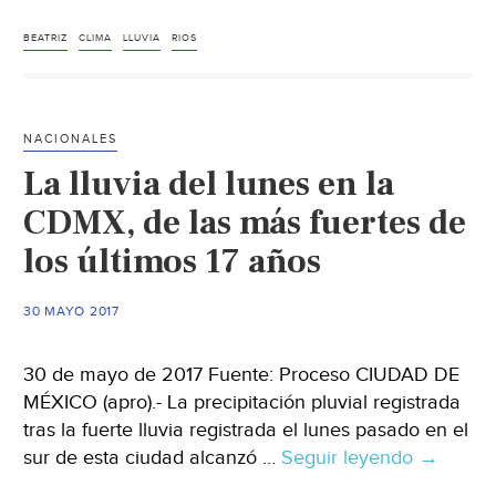
Beatri
lluvia
BEATRIZ
CLIMA
LLUVIA
RIOS
de
5
mese
NACIONALES
en
La lluvia del lunes en la
Oaxa
CDMX, de las más fuertes de
los últimos 17 años
30 MAYO 2017
30 de mayo de 2017 Fuente: Proceso CIUDAD DE
MÉXICO (apro).- La precipitación pluvial registrada
tras la fuerte lluvia registrada el lunes pasado en el
sur de esta ciudad alcanzó …
Seguir leyendo
La
→
lluvia