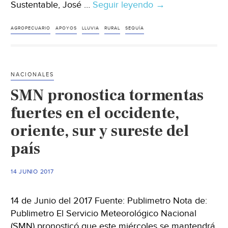
Sustentable, José …
Seguir leyendo
Preparan
→
apoyos
para
AGROPECUARIO
APOYOS
LLUVIA
RURAL
SEQUÍA
el
campo
por
NACIONALES
sequía
SMN pronostica tormentas
fuertes en el occidente,
oriente, sur y sureste del
país
14 JUNIO 2017
14 de Junio del 2017 Fuente: Publimetro Nota de:
Publimetro El Servicio Meteorológico Nacional
(SMN) pronosticó que este miércoles se mantendrá