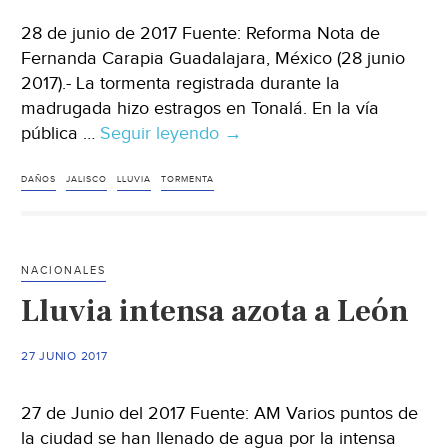
28 de junio de 2017 Fuente: Reforma Nota de
Fernanda Carapia Guadalajara, México (28 junio
2017).- La tormenta registrada durante la
madrugada hizo estragos en Tonalá. En la vía
pública …
Seguir leyendo
Pega
→
tormenta
a
DAÑOS
JALISCO
LLUVIA
TORMENTA
Tonalá
NACIONALES
Lluvia intensa azota a León
27 JUNIO 2017
27 de Junio del 2017 Fuente: AM Varios puntos de
la ciudad se han llenado de agua por la intensa