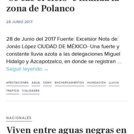
zona de Polanco
28 JUNIO 2017
28 de Junio del 2017 Fuente: Excelsior Nota de:
Jonás López CIUDAD DE MÉXICO- Una fuerte y
constante lluvia azota a las delegaciones Miguel
Hidalgo y Azcapotzalco, en donde se registran …
Seguir leyendo
‘Se
→
cae
el
AFECTACIONES
AGUA
CDMX
ENCHARCAMIENTOS
INUNDACIÓN
LLUVIA
cielo’
TRÁFICO
VIALIDADES
e
inunda
la
NACIONALES
zona
Viven entre aguas negras en
de