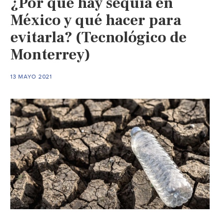
¿Por qué hay sequía en
lloviendo
(Milenio)
México y qué hacer para
evitarla? (Tecnológico de
Monterrey)
13 MAYO 2021