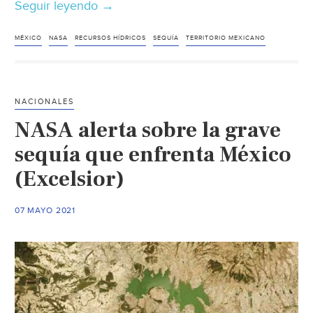
Seguir leyendo
MX:
→
El
85
MÉXICO
NASA
RECURSOS HÍDRICOS
SEQUÍA
TERRITORIO MEXICANO
%
del
territorio
NACIONALES
mexicano
NASA alerta sobre la grave
enfrenta
condiciones
sequía que enfrenta México
de
(Excelsior)
sequía
(Milenio)
07 MAYO 2021