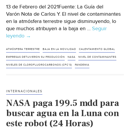
13 de Febrero del 2021Fuente: La Guía del
Varón Nota de Carlos Y. El nivel de contaminantes
en la atmósfera terrestre sigue disminuyendo, lo
que muchos atribuyen a la baja en …
Seguir
leyendo
La
→
capa
de
ATMÓSFERA TERRESTRE
BAJA EN LA MOVILIDAD
CALENTAMIENTO GLOBAL
ozono
EMPRESAS DETUVIERON SU PRODUCCIÓN
NASA
NIVEL DE CONTAMINANTES
se
NIVELES DE CLOROFLUOROCARBONOS (CFC’S)
PANDEMIA
va
recuperando
gracias
INTERNACIONALES
a
NASA paga 199.5 mdd para
la
disminución
buscar agua en la Luna con
de
este robot (24 Horas)
sustancias