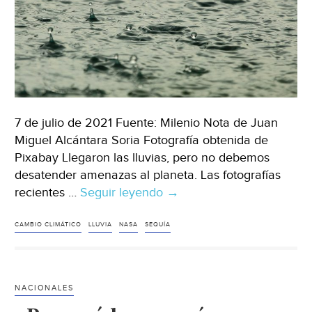
años(UNAM
global)
7 de julio de 2021 Fuente: Milenio Nota de Juan
Miguel Alcántara Soria Fotografía obtenida de
Pixabay Llegaron las lluvias, pero no debemos
desatender amenazas al planeta. Las fotografías
recientes …
Seguir leyendo
México
→
–
Amenazas
CAMBIO CLIMÁTICO
LLUVIA
NASA
SEQUÍA
del
cambio
climático,
NACIONALES
aun