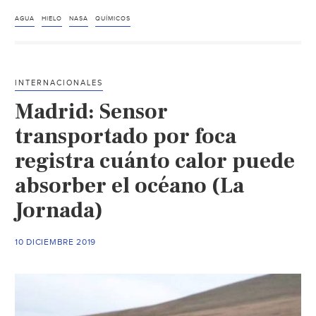
NASA
encuen
AGUA
HIELO
NASA
QUÍMICOS
“hielo
de
agua”
INTERNACIONALES
debajo
Madrid: Sensor
de
la
transportado por foca
superfi
registra cuánto calor puede
de
absorber el océano (La
Marte
(Prens
Jornada)
Libre)
10 DICIEMBRE 2019