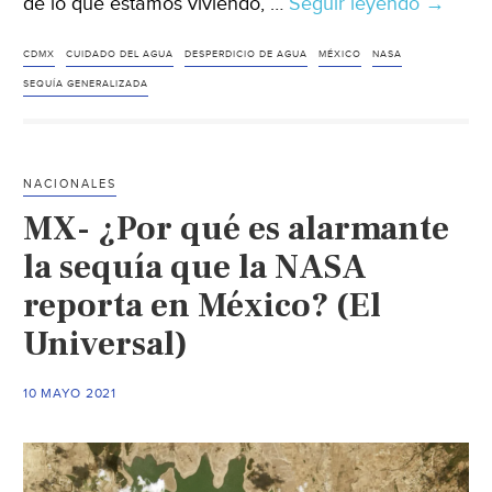
de lo que estamos viviendo, …
Seguir leyendo
La
→
sequía
deshidr
CDMX
CUIDADO DEL AGUA
DESPERDICIO DE AGUA
MÉXICO
NASA
a
SEQUÍA GENERALIZADA
México
¿qué
puedes
NACIONALES
hacer
MX- ¿Por qué es alarmante
para
cuidar
la sequía que la NASA
el
reporta en México? (El
agua?
Universal)
(Excelsi
10 MAYO 2021