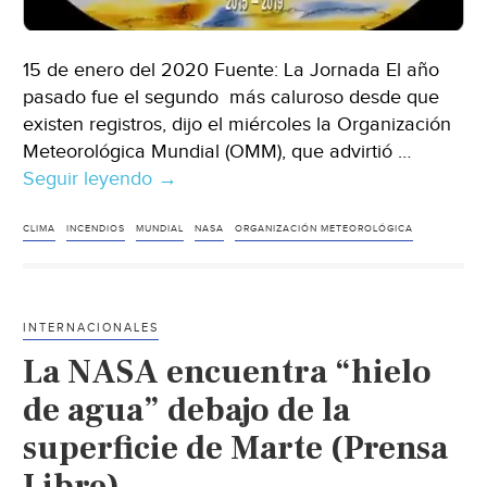
15 de enero del 2020 Fuente: La Jornada El año
pasado fue el segundo más caluroso desde que
existen registros, dijo el miércoles la Organización
Meteorológica Mundial (OMM), que advirtió …
Seguir leyendo
2019,
→
el
segundo
CLIMA
INCENDIOS
MUNDIAL
NASA
ORGANIZACIÓN METEOROLÓGICA
año
más
caluroso
INTERNACIONALES
de
La NASA encuentra “hielo
la
historia:
de agua” debajo de la
OMM
superficie de Marte (Prensa
(La
Libre)
Jornada)