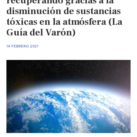
recuperando gracias a la
(Excels
disminución de sustancias
tóxicas en la atmósfera (La
Guía del Varón)
14 FEBRERO 2021