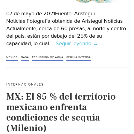
07 de mayo de 2021Fuente: Aristegui
Noticias Fotografía obtenida de Aristegui Noticias
Actualmente, cerca de 60 presas, al norte y centro
del país, están por debajo del 25% de su
capacidad, lo cual …
Seguir leyendo
Sequía
→
intensa
en
MÉXICO
NASA
REDUCCIÓN DE AGUA
SEQUÍA INTENSA
México,
alerta
la
INTERNACIONALES
NASA
MX: El 85 % del territorio
(Aristegui
Noticias)
mexicano enfrenta
condiciones de sequía
(Milenio)