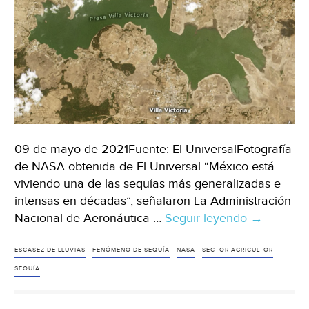
09 de mayo de 2021Fuente: El UniversalFotografía
de NASA obtenida de El Universal “México está
viviendo una de las sequías más generalizadas e
intensas en décadas”, señalaron La Administración
Nacional de Aeronáutica …
Seguir leyendo
MX-
→
¿Por
qué
ESCASEZ DE LLUVIAS
FENÓMENO DE SEQUÍA
NASA
SECTOR AGRICULTOR
es
SEQUÍA
alarmante
la