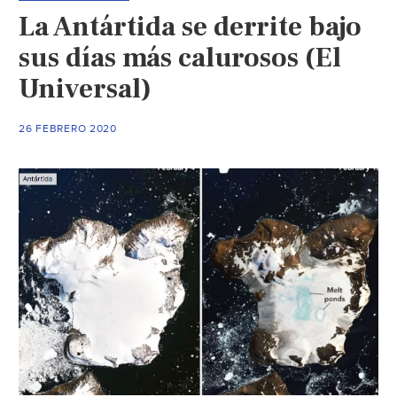
de
La Antártida se derrite bajo
pro
con
sus días más calurosos (El
agu
Universal)
que
usa
26 FEBRERO 2020
par
el
lan
de
coh
(Ya
Fin