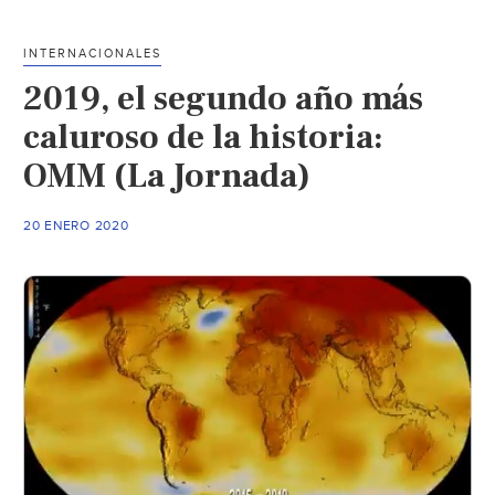
nueve
días
INTERNACIONALES
derrite
2019, el segundo año más
el
extremo
caluroso de la historia:
norte
OMM (La Jornada)
de
la
20 ENERO 2020
Antártida
(iD
NotiCyTI)