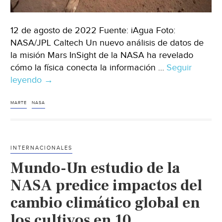
12 de agosto de 2022 Fuente: iAgua Foto:
NASA/JPL Caltech Un nuevo análisis de datos de
la misión Mars InSight de la NASA ha revelado
cómo la física conecta la información …
Seguir
leyendo
Mundo
→
–
El
MARTE
NASA
agua
subterránea
en
INTERNACIONALES
Marte
Mundo-Un estudio de la
desafía
las
NASA predice impactos del
expectativas
cambio climático global en
(iAgua)
los cultivos en 10