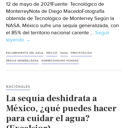
12 de mayo de 2021Fuente: Tecnológico de
MonterreyNota de Diego MacedoFotografía
obtenida de Tecnológico de Monterrey Según la
NASA, México sufre una sequía generalizada, con
el 85% del territorio nacional carente …
Seguir
leyendo
¿Por
→
qué
hay
ESCURRIMIENTO DEL AGUA
MÉXICO
NASA
PRECIPITACIÓN
sequía
SEQUÍA GENERALIZADA
SOBRECONSUMO HUMANO
en
México
y
NACIONALES
qué
La sequía deshidrata a
hacer
para
México, ¿qué puedes hacer
evitarla?
para cuidar el agua?
(Tecnológico
de