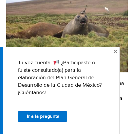
×
Tu voz cuenta.
¿Participaste o
fuiste consultado(a) para la
elaboración del Plan General de
10 de diciembre del 2019 Fuente: La Jornada Una
Desarrollo de la Ciudad de México?
foca equipada por la NASA con un pequeño
¡Cuéntanos!
sensor en forma de sombrero permitió analizar la
transferencia de calor entre capas …
Seguir
leyendo
Madrid:
→
Ir a la pregunta
Sensor
transportado
AGUA
ANALIZAR
CAPAS MARINAS
NASA