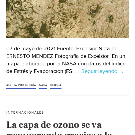
07 de mayo de 2021 Fuente: Excelsior Nota de
ERNESTO MÉNDEZ Fotografía de Excelsior En un
mapa elaborado por la NASA con datos del Índice
de Estrés y Evaporación (ESI, …
Seguir leyendo
NASA
→
alerta
sobre
ALERTA POR SEQUÍA
NASA
SEQUÍA
la
grave
sequía
INTERNACIONALES
que
La capa de ozono se va
enfren
Méxic