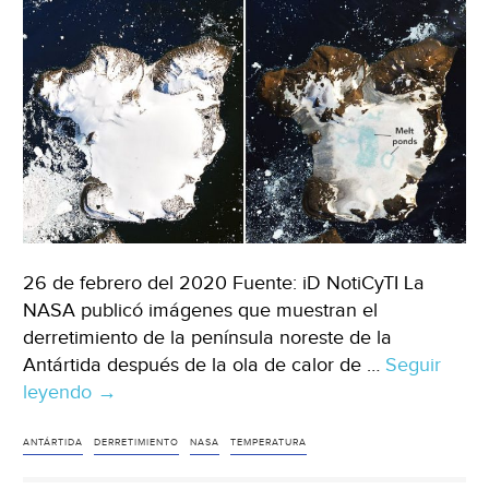
26 de febrero del 2020 Fuente: iD NotiCyTI La
NASA publicó imágenes que muestran el
derretimiento de la península noreste de la
Antártida después de la ola de calor de …
Seguir
leyendo
Ola
→
de
calor
ANTÁRTIDA
DERRETIMIENTO
NASA
TEMPERATURA
de