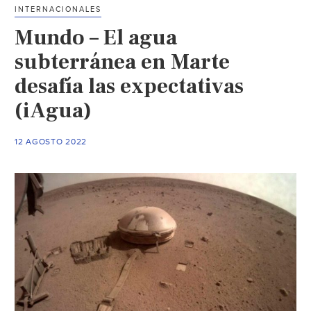
el
INTERNACIONALES
peligroso
Mundo – El agua
descenso
de
subterránea en Marte
agua
desafía las expectativas
dulce
(iAgua)
en
la
Tierra
12 AGOSTO 2022
(El
Imparcial)