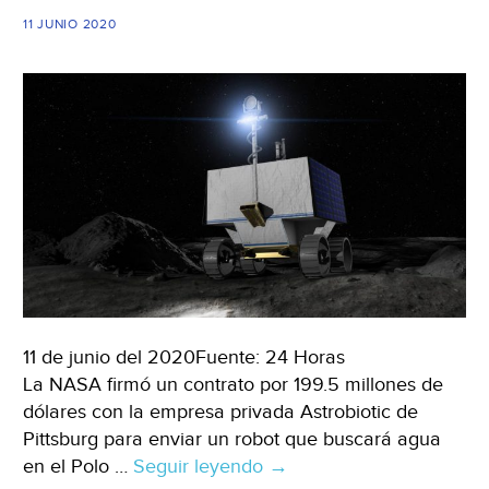
tóxicas
11 JUNIO 2020
en
la
atmósfera
(La
Guía
del
Varón)
11 de junio del 2020Fuente: 24 Horas
La NASA firmó un contrato por 199.5 millones de
dólares con la empresa privada Astrobiotic de
Pittsburg para enviar un robot que buscará agua
en el Polo …
Seguir leyendo
NASA
→