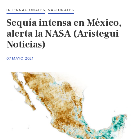
sequía
,
INTERNACIONALES
NACIONALES
que
Sequía intensa en México,
la
NASA
alerta la NASA (Aristegui
reporta
Noticias)
en
México?
07 MAYO 2021
(El
Universal)