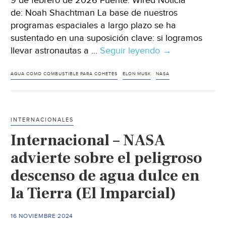
9 de febrero de 2026 Fuente: Wired Noticia
de: Noah Shachtman La base de nuestros
programas espaciales a largo plazo se ha
sustentado en una suposición clave: si logramos
llevar astronautas a …
Seguir leyendo
Internacional
→
–
La
AGUA COMO COMBUSTIBLE PARA COHETES
ELON MUSK
NASA
extraña
apuesta
por
INTERNACIONALES
convertir
Internacional – NASA
el
agua
advierte sobre el peligroso
en
descenso de agua dulce en
combustible
la Tierra (El Imparcial)
para
cohetes
(Wired)
16 NOVIEMBRE 2024