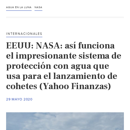
paga
199.5
AGUA EN LA LUNA
NASA
mdd
para
buscar
INTERNACIONALES
agua
EEUU: NASA: así funciona
en
la
el impresionante sistema de
Luna
protección con agua que
con
usa para el lanzamiento de
este
robot
cohetes (Yahoo Finanzas)
(24
Horas)
29 MAYO 2020