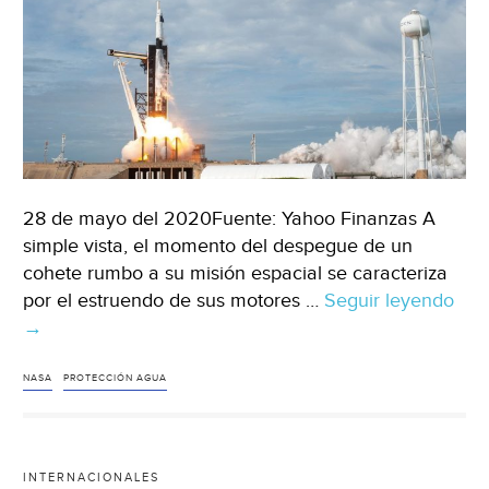
28 de mayo del 2020Fuente: Yahoo Finanzas A
simple vista, el momento del despegue de un
cohete rumbo a su misión espacial se caracteriza
por el estruendo de sus motores …
Seguir leyendo
EEU
→
NAS
así
fun
NASA
PROTECCIÓN AGUA
el
imp
sis
INTERNACIONALES