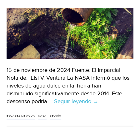
15 de noviembre de 2024 Fuente: El Imparcial
Nota de: Elsi V. Ventura La NASA informó que los
niveles de agua dulce en la Tierra han
disminuido significativamente desde 2014. Este
descenso podría …
Seguir leyendo
Internacional
→
–
NASA
ESCASEZ DE AGUA
NASA
SEQUÍA
advierte
sobre