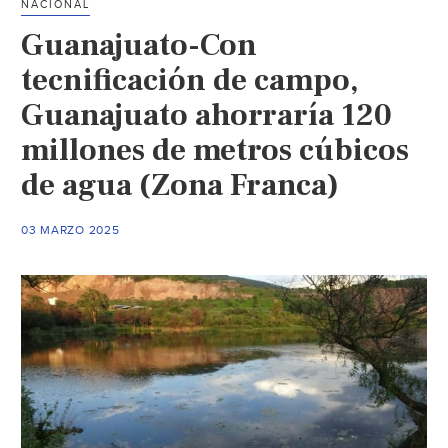
NACIONAL
recibir
Guanajuato-Con
agua
de
tecnificación de campo,
la
Guanajuato ahorraría 120
Presa
millones de metros cúbicos
Solís
(Zona
de agua (Zona Franca)
Franca)
03 MARZO 2025