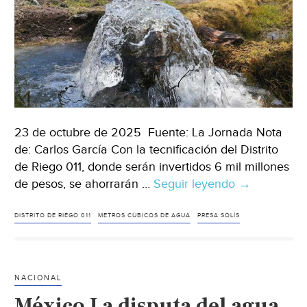
23 de octubre de 2025 Fuente: La Jornada Nota
de: Carlos García Con la tecnificación del Distrito
de Riego 011, donde serán invertidos 6 mil millones
de pesos, se ahorrarán …
Seguir leyendo
Guanajuato
→
–
Gobierno
DISTRITO DE RIEGO 011
METROS CÚBICOS DE AGUA
PRESA SOLÍS
de
Guanajuato
defiende
NACIONAL
acueducto
México La disputa del agua
Solís