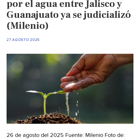
por el agua entre Jalisco y
ser
Guanajuato ya se judicializó
un
(Milenio)
repa
just
no
27 AGOSTO 2025
uno
polí
Artu
Gle
(Co
públ
26 de agosto del 2025 Fuente: Milenio Foto de: