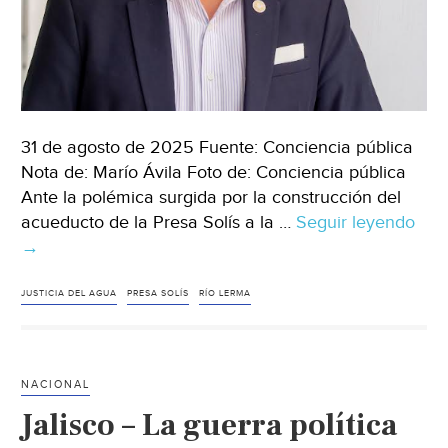
31 de agosto de 2025 Fuente: Conciencia pública
Nota de: Marío Ávila Foto de: Conciencia pública
Ante la polémica surgida por la construcción del
acueducto de la Presa Solís a la …
Seguir leyendo
Méx
→
La
disp
del
JUSTICIA DEL AGUA
PRESA SOLÍS
RÍO LERMA
agu
ent
Jali
NACIONAL
y
Jalisco – La guerra política
Gua
Deb