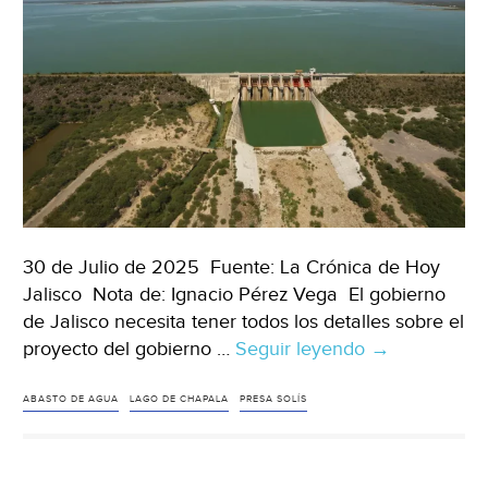
30 de Julio de 2025 Fuente: La Crónica de Hoy
Jalisco Nota de: Ignacio Pérez Vega El gobierno
de Jalisco necesita tener todos los detalles sobre el
proyecto del gobierno …
Seguir leyendo
Jalisco
→
–
Jalisco
ABASTO DE AGUA
LAGO DE CHAPALA
PRESA SOLÍS
necesita
detalles
sobre