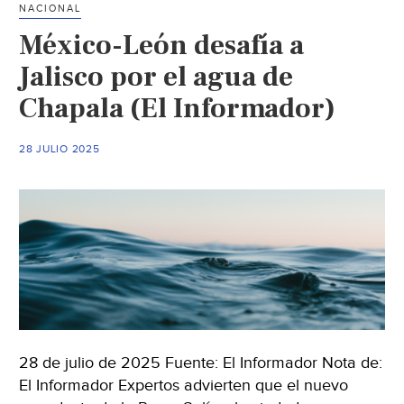
NACIONAL
el
México-León desafía a
proyecto
para
Jalisco por el agua de
dar
Chapala (El Informador)
agua
de
28 JULIO 2025
la
presa
Solís
a
León.
(La
Crónica)
28 de julio de 2025 Fuente: El Informador Nota de:
El Informador Expertos advierten que el nuevo