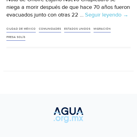
niega a morir después de que hace 70 años fueron
evacuados junto con otras 22 …
Seguir leyendo
Guana
→
Recu
chupi
CIUDAD DE MÉXICO
COMUNIDADES
ESTADOS UNIDOS
MIGRACIÓN
evacu
PRESA SOLÍS
por
Presa
Solís
(Peri
corre