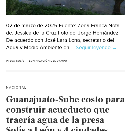
02 de marzo de 2025 Fuente: Zona Franca Nota
de: Jessica de la Cruz Foto de: Jorge Hernández
De acuerdo con José Lara Lona, secretario del
Agua y Medio Ambiente en …
Seguir leyendo
Guanaju
→
Con
tecnific
PRESA SOLÍS
TECNIFICACIÓN DEL CAMPO
de
campo,
Guanaju
NACIONAL
ahorrarí
Guanajuato-Sube costo para
120
millone
construir acueducto que
de
traería agua de la presa
metros
Solís a León y 4 ciudades
cúbicos