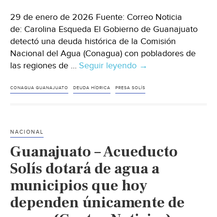
29 de enero de 2026 Fuente: Correo Noticia
de: Carolina Esqueda El Gobierno de Guanajuato
detectó una deuda histórica de la Comisión
Nacional del Agua (Conagua) con pobladores de
las regiones de …
Seguir leyendo
Guanajuato
→
–
Detectan
CONAGUA GUANAJUATO
DEUDA HÍDRICA
PRESA SOLÍS
deuda
histórica
de
NACIONAL
Conagua
Guanajuato – Acueducto
con
comunidades
Solís dotará de agua a
por
municipios que hoy
presa
dependen únicamente de
Solís
en