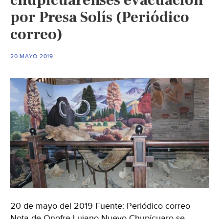
chupicuarenses evacuación
Sol
por Presa Solís (Periódico
del
correo)
Bajío)
20 MAYO 2019
20 de mayo del 2019 Fuente: Periódico correo
Nota de Onofre Lujano Nuevo Chupícuaro se