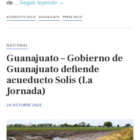
de …
Seguir leyendo
Guanajuato
→
–
Acueducto
ACUEDUCTO SOLÍS
GUANAJUATO
PRESA SOLÍS
Solís
dotará
de
NACIONAL
agua
Guanajuato – Gobierno de
a
municipios
Guanajuato defiende
que
acueducto Solís (La
hoy
Jornada)
dependen
únicamente
de
24 OCTUBRE 2025
pozos
(Cuatro
Noticias)