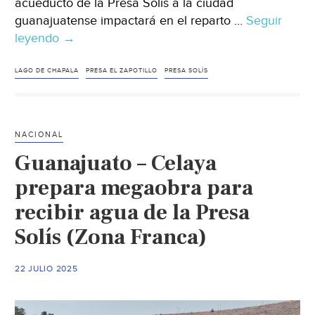
acueducto de la Presa Solís a la ciudad
guanajuatense impactará en el reparto …
Seguir
leyendo
México-
→
León
desafía
LAGO DE CHAPALA
PRESA EL ZAPOTILLO
PRESA SOLÍS
a
Jalisco
por
NACIONAL
el
Guanajuato – Celaya
agua
de
prepara megaobra para
Chapala
recibir agua de la Presa
(El
Solís (Zona Franca)
Informador)
22 JULIO 2025