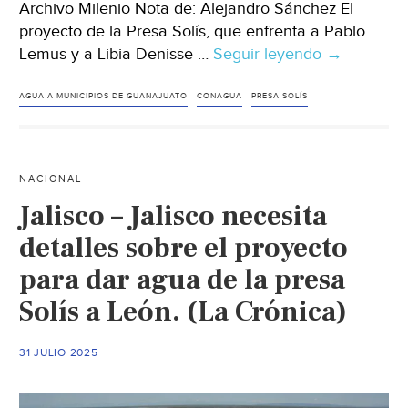
Archivo Milenio Nota de: Alejandro Sánchez El
proyecto de la Presa Solís, que enfrenta a Pablo
Lemus y a Libia Denisse …
Seguir leyendo
Jalisco
→
–
La
AGUA A MUNICIPIOS DE GUANAJUATO
CONAGUA
PRESA SOLÍS
guerra
política
por
NACIONAL
el
Jalisco – Jalisco necesita
agua
entre
detalles sobre el proyecto
Jalisco
para dar agua de la presa
y
Solís a León. (La Crónica)
Guanajuat
ya
se
31 JULIO 2025
judicializó
(Milenio)