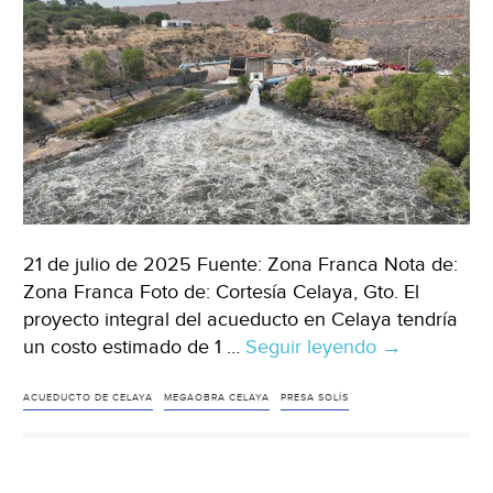
21 de julio de 2025 Fuente: Zona Franca Nota de:
Zona Franca Foto de: Cortesía Celaya, Gto. El
proyecto integral del acueducto en Celaya tendría
un costo estimado de 1 …
Seguir leyendo
Guanajuato
→
–
Celaya
ACUEDUCTO DE CELAYA
MEGAOBRA CELAYA
PRESA SOLÍS
prepara
megaobra
para