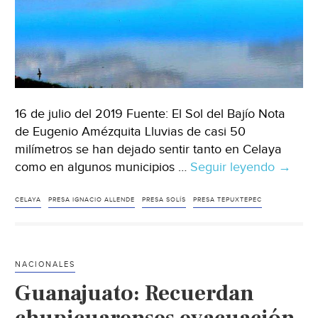
más
(am
Noticias)
16 de julio del 2019 Fuente: El Sol del Bajío Nota
de Eugenio Amézquita Lluvias de casi 50
milímetros se han dejado sentir tanto en Celaya
como en algunos municipios …
Seguir leyendo
Guanaj
→
Todaví
hay
CELAYA
PRESA IGNACIO ALLENDE
PRESA SOLÍS
PRESA TEPUXTEPEC
poca
agua
en
NACIONALES
las
Guanajuato: Recuerdan
presas
(El