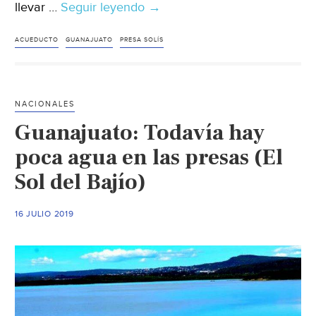
llevar …
Seguir leyendo
Guanajuato-
→
Sube
costo
ACUEDUCTO
GUANAJUATO
PRESA SOLÍS
para
construir
acueducto
NACIONALES
que
Guanajuato: Todavía hay
traería
agua
poca agua en las presas (El
de
Sol del Bajío)
la
presa
16 JULIO 2019
Solís
a
León
y
4
ciudades