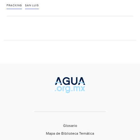
creará
FRACKING
SAN LUIS
bloque
contra
el
“Fracking”
(Pulso)
Glosario
Mapa de Biblioteca Temática