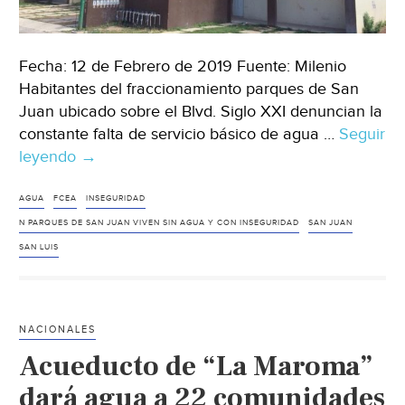
Fecha: 12 de Febrero de 2019 Fuente: Milenio
Habitantes del fraccionamiento parques de San
Juan ubicado sobre el Blvd. Siglo XXI denuncian la
constante falta de servicio básico de agua …
Seguir
leyendo
En
→
Parques
de
AGUA
FCEA
INSEGURIDAD
San
N PARQUES DE SAN JUAN VIVEN SIN AGUA Y CON INSEGURIDAD
SAN JUAN
Juan
SAN LUIS
viven
sin
agua
NACIONALES
y
Acueducto de “La Maroma”
con
inseguridad
dará agua a 22 comunidades