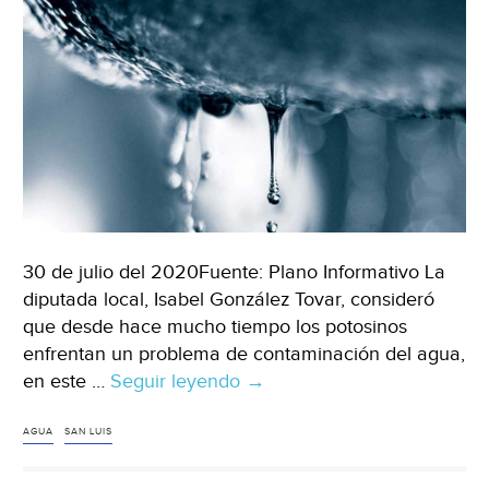
diario
de
la
Republica)
30 de julio del 2020Fuente: Plano Informativo La
diputada local, Isabel González Tovar, consideró
que desde hace mucho tiempo los potosinos
enfrentan un problema de contaminación del agua,
en este …
Seguir leyendo
Por
→
pandemia
se
AGUA
SAN LUIS
descuidó