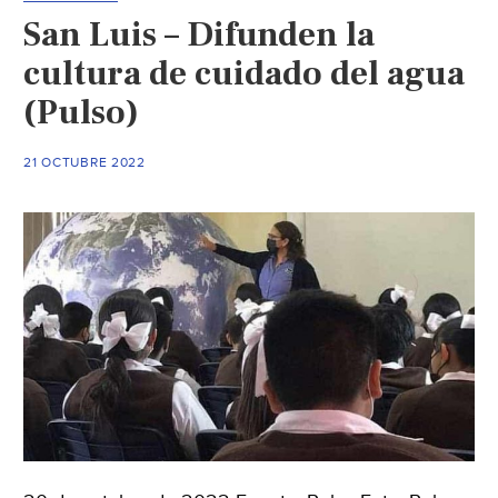
al
San Luis – Difunden la
agua,
hasta
cultura de cuidado del agua
25%
(Pulso)
(Pulso)
21 OCTUBRE 2022