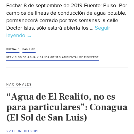
Fecha: 8 de septiembre de 2019 Fuente: Pulso Por
cambios de líneas de conducción de agua potable,
permanecerá cerrado por tres semanas la calle
Doctor Islas, sólo estará abierta los …
Seguir
leyendo
Rioverde:
→
Cierran
doctor
DRENAJE
SAN LUIS
Islas
SERVICIOS DE AGUA Y SANEAMIENTO AMBIENTAL DE RIOVERDE
por
obras
en
NACIONALES
línea
“Agua de El Realito, no es
de
agua
para particulares”: Conagua
(Pulso)
(El Sol de San Luis)
22 FEBRERO 2019