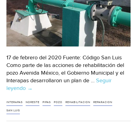
17 de febrero del 2020 Fuente: Código San Luis
Como parte de las acciones de rehabilitación del
pozo Avenida México, el Gobierno Municipal y el
Interapas desarrollaron un plan de …
Seguir
leyendo
San
→
Luis
Potosí:
INTERAPAS
NORESTE
PIPAS
POZO
REHABILITACION
REPARACION
Sin
SAN LUIS
agua
se
quedarán