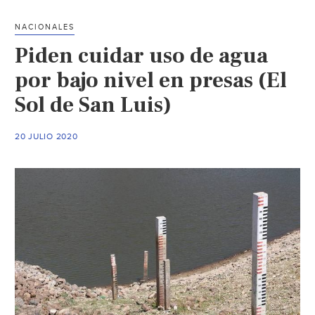
calidad
del
NACIONALES
agua
Piden cuidar uso de agua
(Plano
Informativo)
por bajo nivel en presas (El
Sol de San Luis)
20 JULIO 2020