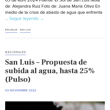
03 de abril 2024 Fuente: El Sol de San Luis Nota
de: Alejandra Ruiz Foto de: Juana María Olivo En
medio de la crisis de abasto de agua que enfrenta
…
Seguir leyendo
San
→
Luis
Potosí-
ESCUELAS
SAN LUIS
Desabasto
y
sequía
NACIONALES
en
San Luis – Propuesta de
Soledad:
escuelas
subida al agua, hasta 25%
racionan
(Pulso)
agua
y
03 NOVIEMBRE 2022
gestionan
pipas
(El