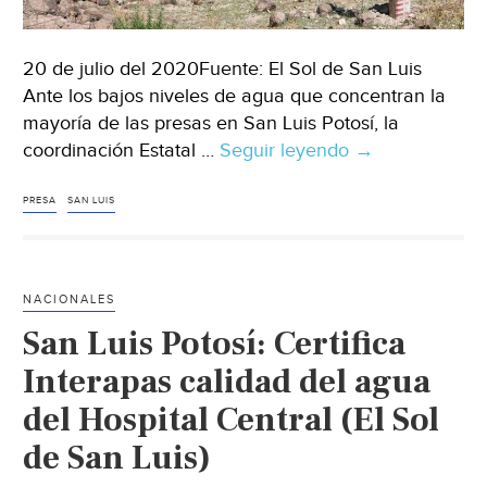
20 de julio del 2020Fuente: El Sol de San Luis
Ante los bajos niveles de agua que concentran la
mayoría de las presas en San Luis Potosí, la
coordinación Estatal …
Seguir leyendo
Piden
→
cuidar
uso
PRESA
SAN LUIS
de
agua
por
NACIONALES
bajo
San Luis Potosí: Certifica
nivel
en
Interapas calidad del agua
presas
del Hospital Central (El Sol
(El
de San Luis)
Sol
de