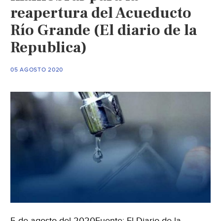
fraccionamientos
reapertura del Acueducto
con
Río Grande (El diario de la
problemas
de
Republica)
desabasto
(El
05 AGOSTO 2020
Sol
de
San
Luis)
5 de agosto del 2020Fuente: El Diario de la