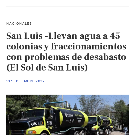
Analiza
Interapas
red
NACIONALES
de
San Luis -Llevan agua a 45
agua
potable
colonias y fraccionamientos
en
con problemas de desabasto
la
(El Sol de San Luis)
zona
del
Santuario
19 SEPTIEMBRE 2022
(Diario
de
San
Luis)