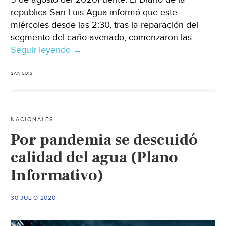
republica San Luis Agua informó que este
miércoles desde las 2:30, tras la reparación del
segmento del caño averiado, comenzaron las …
Seguir leyendo
San
→
Luis
Agua
SAN LUIS
inició
las
maniobras
NACIONALES
para
Por pandemia se descuidó
la
reapertura
calidad del agua (Plano
del
Informativo)
Acueducto
Río
30 JULIO 2020
Grande
(El