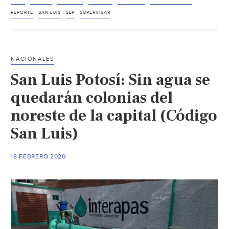
Potosí:
Certifica
REPORTE
SAN LUIS
SLP
SUPERVISAR
Interapas
calidad
del
NACIONALES
agua
San Luis Potosí: Sin agua se
del
Hospital
quedarán colonias del
Central
noreste de la capital (Código
(El
San Luis)
Sol
de
San
18 FEBRERO 2020
Luis)