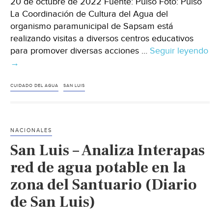
20 de octubre de 2022 Fuente: Pulso Foto: Pulso
La Coordinación de Cultura del Agua del
organismo paramunicipal de Sapsam está
realizando visitas a diversos centros educativos
para promover diversas acciones …
Seguir leyendo
San
→
Luis
–
CUIDADO DEL AGUA
SAN LUIS
Difunden
la
cultura
NACIONALES
de
San Luis – Analiza Interapas
cuidado
del
red de agua potable en la
agua
zona del Santuario (Diario
(Pulso)
de San Luis)