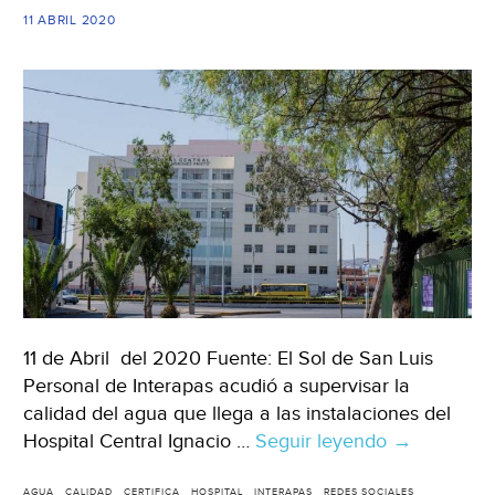
San
11 ABRIL 2020
Luis)
11 de Abril del 2020 Fuente: El Sol de San Luis
Personal de Interapas acudió a supervisar la
calidad del agua que llega a las instalaciones del
Hospital Central Ignacio …
Seguir leyendo
San
→
Luis
AGUA
CALIDAD
CERTIFICA
HOSPITAL
INTERAPAS
REDES SOCIALES