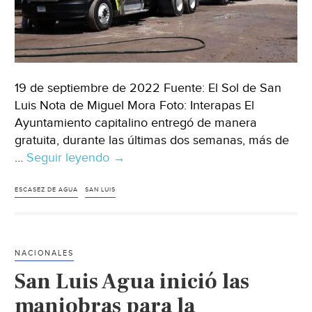
19 de septiembre de 2022 Fuente: El Sol de San
Luis Nota de Miguel Mora Foto: Interapas El
Ayuntamiento capitalino entregó de manera
gratuita, durante las últimas dos semanas, más de
…
Seguir leyendo
San
→
Luis
-
ESCASEZ DE AGUA
SAN LUIS
Llevan
agua
a
NACIONALES
45
San Luis Agua inició las
colonias
y
maniobras para la