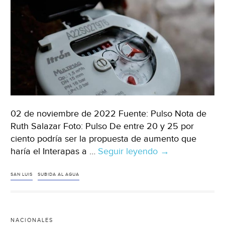
Sol
de
San
Luis)
02 de noviembre de 2022 Fuente: Pulso Nota de
Ruth Salazar Foto: Pulso De entre 20 y 25 por
ciento podría ser la propuesta de aumento que
haría el Interapas a …
Seguir leyendo
San
→
Luis
–
SAN LUIS
SUBIDA AL AGUA
Propuesta
de
subida
NACIONALES