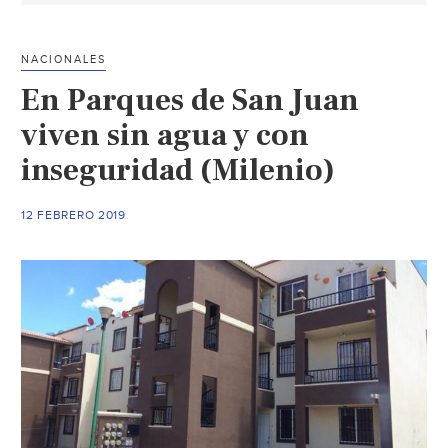
no
es
NACIONALES
para
En Parques de San Juan
particulares”:
Conagua
viven sin agua y con
(El
inseguridad (Milenio)
Sol
de
12 FEBRERO 2019
San
Luis)