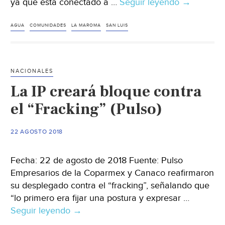
ya que está conectado a …
Seguir leyendo
Acueducto
→
de
“La
AGUA
COMUNIDADES
LA MAROMA
SAN LUIS
Maroma”
dará
agua
NACIONALES
a
La IP creará bloque contra
22
comunida
el “Fracking” (Pulso)
(
El
22 AGOSTO 2018
Sol
de
Fecha: 22 de agosto de 2018 Fuente: Pulso
San
Empresarios de la Coparmex y Canaco reafirmaron
Luis)
su desplegado contra el “fracking”, señalando que
“lo primero era fijar una postura y expresar …
Seguir leyendo
La
→
IP