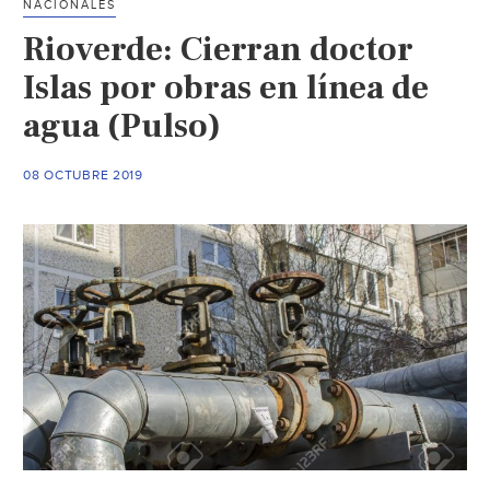
NACIONALES
colonias
Rioverde: Cierran doctor
del
noreste
Islas por obras en línea de
de
agua (Pulso)
la
capital
08 OCTUBRE 2019
(Código
San
Luis)