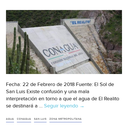
Fecha: 22 de Febrero de 2018 Fuente: El Sol de
San Luis Existe confusión y una mala
interpretación en torno a que el agua de El Realito
se destinará a …
Seguir leyendo
“Agua
→
de
El
AGUA
CONAGUA
SAN LUIS
ZONA METROPOLITANA
Realito,