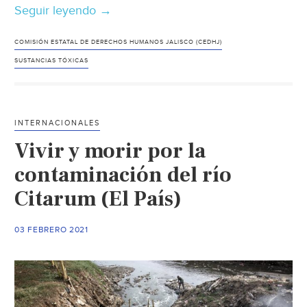
Seguir leyendo
Jalisco
→
–
Gobierno
COMISIÓN ESTATAL DE DERECHOS HUMANOS JALISCO (CEDHJ)
de
SUSTANCIAS TÓXICAS
Jalisco,
omiso
en
INTERNACIONALES
atender
Vivir y morir por la
a
afectados
contaminación del río
por
Citarum (El País)
contaminación
del
03 FEBRERO 2021
agua
(La
Jornada)