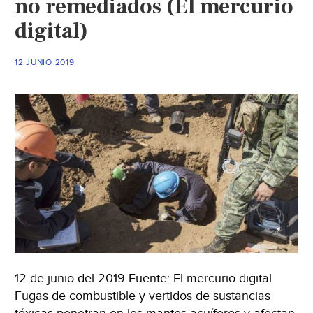
no remediados (El mercurio
y
otras
digital)
sustancias
tóxicas,
12 JUNIO 2019
revelan
estudios
de
CONAGUA
y
ONG
(Rayas!))
12 de junio del 2019 Fuente: El mercurio digital
Fugas de combustible y vertidos de sustancias