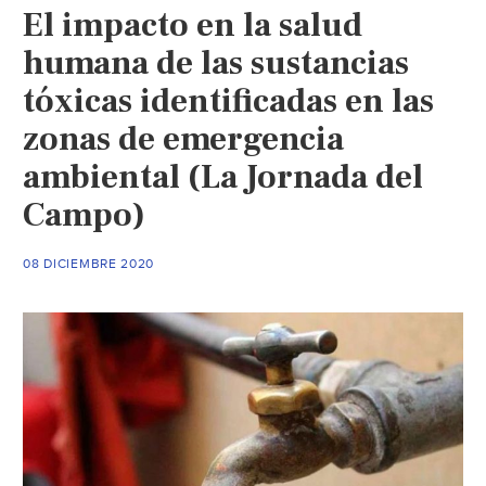
El impacto en la salud
río
Citarum
humana de las sustancias
(El
tóxicas identificadas en las
País)
zonas de emergencia
ambiental (La Jornada del
Campo)
08 DICIEMBRE 2020