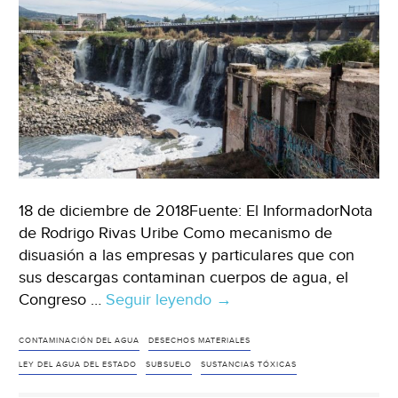
18 de diciembre de 2018Fuente: El InformadorNota
de Rodrigo Rivas Uribe Como mecanismo de
disuasión a las empresas y particulares que con
sus descargas contaminan cuerpos de agua, el
Congreso …
Seguir leyendo
Jalisco:
→
Impulsan
multas
CONTAMINACIÓN DEL AGUA
DESECHOS MATERIALES
de
LEY DEL AGUA DEL ESTADO
SUBSUELO
SUSTANCIAS TÓXICAS
hasta