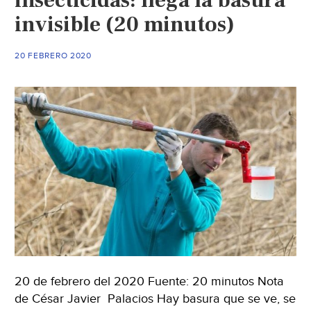
insecticidas: llega la basura
identificadas
invisible (20 minutos)
en
las
zonas
20 FEBRERO 2020
de
emergencia
ambiental
(La
Jornada
del
Campo)
20 de febrero del 2020 Fuente: 20 minutos Nota
de César Javier Palacios Hay basura que se ve, se