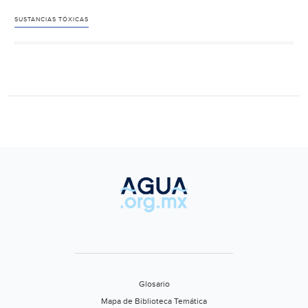
ácida,
el
SUSTANCIAS TÓXICAS
enemigo
invisible
Glosario
Mapa de Biblioteca Temática