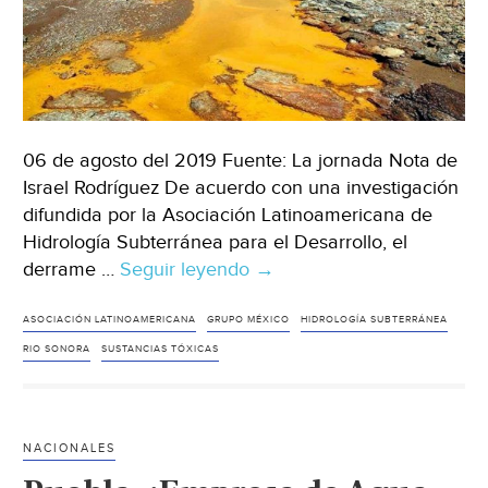
06 de agosto del 2019 Fuente: La jornada Nota de
Israel Rodríguez De acuerdo con una investigación
difundida por la Asociación Latinoamericana de
Hidrología Subterránea para el Desarrollo, el
derrame …
Seguir leyendo
Sonora:
→
Expertos
niegan
ASOCIACIÓN LATINOAMERICANA
GRUPO MÉXICO
HIDROLOGÍA SUBTERRÁNEA
riesgos
RIO SONORA
SUSTANCIAS TÓXICAS
(La
jornada)
NACIONALES