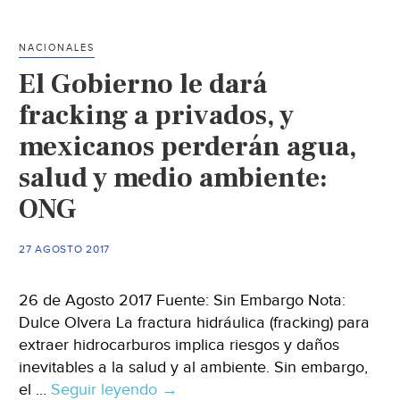
cuatro
millones
NACIONALES
de
El Gobierno le dará
pesos
por
fracking a privados, y
contaminar
mexicanos perderán agua,
el
salud y medio ambiente:
agua
(El
ONG
Informador)
27 AGOSTO 2017
26 de Agosto 2017 Fuente: Sin Embargo Nota:
Dulce Olvera La fractura hidráulica (fracking) para
extraer hidrocarburos implica riesgos y daños
inevitables a la salud y al ambiente. Sin embargo,
el …
Seguir leyendo
El
→