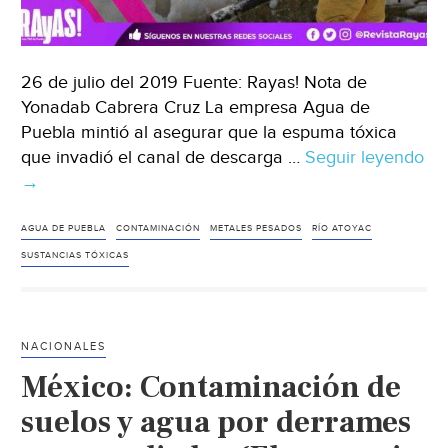
26 de julio del 2019 Fuente: Rayas! Nota de
Yonadab Cabrera Cruz La empresa Agua de
Puebla mintió al asegurar que la espuma tóxica
que invadió el canal de descarga …
Seguir leyendo
Puebla:
→
¡Empresa
de
AGUA DE PUEBLA
CONTAMINACIÓN
METALES PESADOS
RÍO ATOYAC
Agua
SUSTANCIAS TÓXICAS
Miente!
Espuma
de
NACIONALES
Valsequillo
México: Contaminación de
tiene
metales
suelos y agua por derrames
pesados