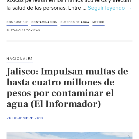
tóxicas penetran en los mantos acuíferos y afectan
la salud de las personas. Entre …
Seguir leyendo
Méxi
→
Cont
de
COMBUSTIBLE
CONTAMINACIÓN
CUERPOS DE AGUA
MEXICO
suel
SUSTANCIAS TÓXICAS
y
agua
por
NACIONALES
derr
Jalisco: Impulsan multas de
no
reme
hasta cuatro millones de
(El
pesos por contaminar el
merc
agua (El Informador)
digita
20 DICIEMBRE 2018