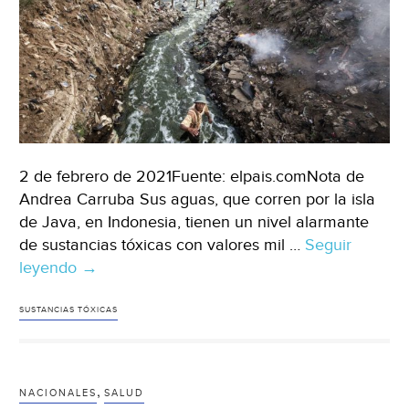
2 de febrero de 2021Fuente: elpais.comNota de
Andrea Carruba Sus aguas, que corren por la isla
de Java, en Indonesia, tienen un nivel alarmante
de sustancias tóxicas con valores mil …
Seguir
leyendo
Vivir
→
y
morir
SUSTANCIAS TÓXICAS
por
la
contaminación
,
NACIONALES
SALUD
del