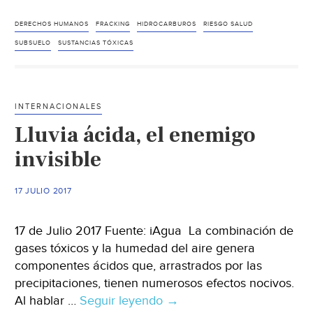
Gobierno
le
DERECHOS HUMANOS
FRACKING
HIDROCARBUROS
RIESGO SALUD
dará
SUBSUELO
SUSTANCIAS TÓXICAS
fracking
a
privados,
INTERNACIONALES
y
Lluvia ácida, el enemigo
mexicanos
perderán
invisible
agua,
salud
17 JULIO 2017
y
medio
17 de Julio 2017 Fuente: iAgua La combinación de
ambiente:
gases tóxicos y la humedad del aire genera
ONG
componentes ácidos que, arrastrados por las
precipitaciones, tienen numerosos efectos nocivos.
Al hablar …
Seguir leyendo
Lluvia
→