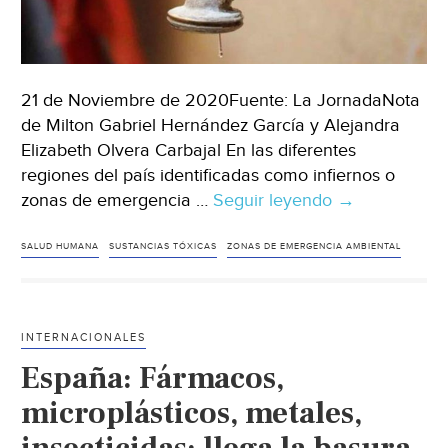
21 de Noviembre de 2020Fuente: La JornadaNota
de Milton Gabriel Hernández García y Alejandra
Elizabeth Olvera Carbajal En las diferentes
regiones del país identificadas como infiernos o
zonas de emergencia …
Seguir leyendo
El
→
impacto
en
SALUD HUMANA
SUSTANCIAS TÓXICAS
ZONAS DE EMERGENCIA AMBIENTAL
la
salud
humana
INTERNACIONALES
de
España: Fármacos,
las
sustancias
microplásticos, metales,
tóxicas