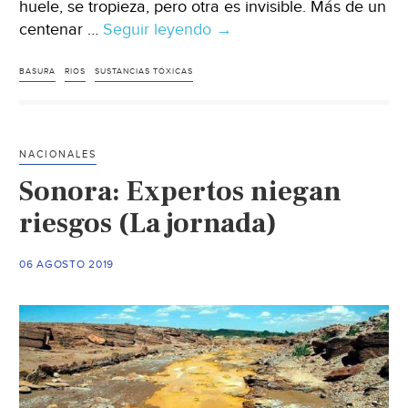
huele, se tropieza, pero otra es invisible. Más de un
centenar …
Seguir leyendo
España:
→
Fármacos,
microplásticos,
BASURA
RIOS
SUSTANCIAS TÓXICAS
metales,
insecticidas:
llega
NACIONALES
la
Sonora: Expertos niegan
basura
invisible
riesgos (La jornada)
(20
minutos)
06 AGOSTO 2019