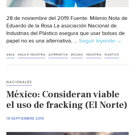
28 de noviembre del 2019 Fuente: Milenio Nota de
Eduardo de la Rosa La asociación Nacional de
Industrias del Plástico asegura que usar bolsas de
papel no es una alternativa, …
Seguir leyendo
CDMX:
→
Prohibir
uso
AGUA
AGUA E INDUSTRIA
ALTERNATIVA
BOLSAS
INDUSTRIA
PLASTICO
de
plástico
es
NACIONALES
un
México: Consideran viable
discurs
barato:
el uso de fracking (El Norte)
IP
(Milenio
19 SEPTIEMBRE 2019