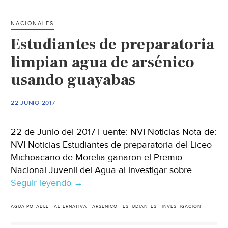
(El
Heraldo
NACIONALES
de
Estudiantes de preparatoria
México)
limpian agua de arsénico
usando guayabas
22 JUNIO 2017
22 de Junio del 2017 Fuente: NVI Noticias Nota de:
NVI Noticias Estudiantes de preparatoria del Liceo
Michoacano de Morelia ganaron el Premio
Nacional Juvenil del Agua al investigar sobre …
Seguir leyendo
Estudiantes
→
de
preparatoria
AGUA POTABLE
ALTERNATIVA
ARSENICO
ESTUDIANTES
INVESTIGACION
limpian