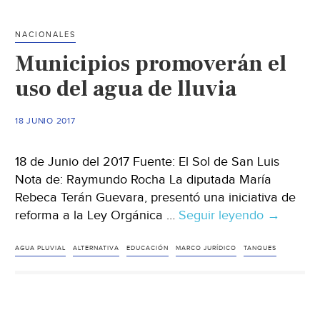
agua
de
NACIONALES
arsénico
Municipios promoverán el
usando
guayabas
uso del agua de lluvia
18 JUNIO 2017
18 de Junio del 2017 Fuente: El Sol de San Luis
Nota de: Raymundo Rocha La diputada María
Rebeca Terán Guevara, presentó una iniciativa de
reforma a la Ley Orgánica …
Seguir leyendo
Municipi
→
promove
el
AGUA PLUVIAL
ALTERNATIVA
EDUCACIÓN
MARCO JURÍDICO
TANQUES
uso
del
agua