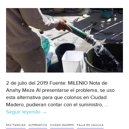
2 de julio del 2019 Fuente: MILENIO Nota de
Anahy Meza Al presentarse el problema, se uso
esta alternativa para que colonos en Ciudad
Madero, pudieran contar con el suministro, …
Seguir leyendo
Ciudad
→
Madero:
Llevan
500 FAMILIAS
ALTERNATIVA
CIUDAD MADERO
FALLA EN VÁLVULA