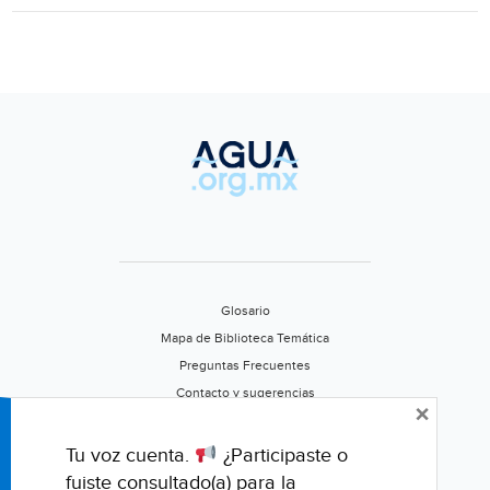
de
lluvia
Glosario
Mapa de Biblioteca Temática
Preguntas Frecuentes
Contacto y sugerencias
×
Aviso de privacidad
Califica este portal
Tu voz cuenta.
¿Participaste o
fuiste consultado(a) para la