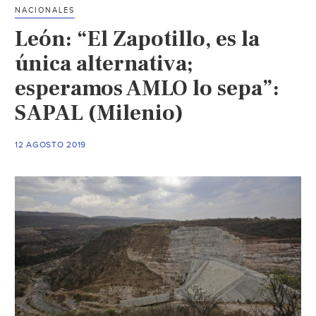
de
NACIONALES
fracking
León: “El Zapotillo, es la
(El
Norte)
única alternativa;
esperamos AMLO lo sepa”:
SAPAL (Milenio)
12 AGOSTO 2019