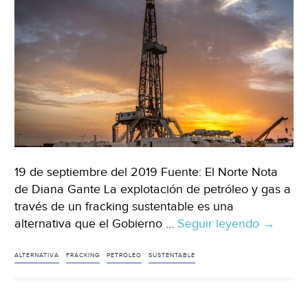
19 de septiembre del 2019 Fuente: El Norte Nota
de Diana Gante La explotación de petróleo y gas a
través de un fracking sustentable es una
alternativa que el Gobierno …
Seguir leyendo
México:
→
Conside
viable
ALTERNATIVA
FRACKING
PETRÓLEO
SUSTENTABLE
el
uso