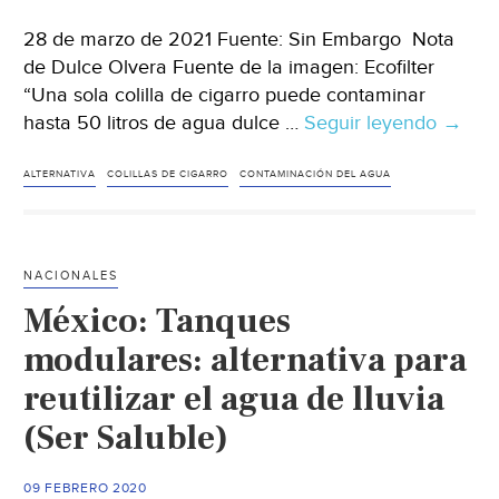
28 de marzo de 2021 Fuente: Sin Embargo Nota
de Dulce Olvera Fuente de la imagen: Ecofilter
“Una sola colilla de cigarro puede contaminar
hasta 50 litros de agua dulce …
Seguir leyendo
Méxic
→
desec
cada
ALTERNATIVA
COLILLAS DE CIGARRO
CONTAMINACIÓN DEL AGUA
año
50
mil
NACIONALES
millon
México: Tanques
de
colilla
modulares: alternativa para
de
reutilizar el agua de lluvia
cigarr
(Ser Saluble)
Empre
alista
planta
09 FEBRERO 2020