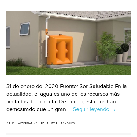
tratad
(Sin
Embar
31 de enero del 2020 Fuente: Ser Saludable En la
actualidad, el agua es uno de los recursos más
limitados del planeta. De hecho, estudios han
demostrado que un gran …
Seguir leyendo
México:
→
Tanques
modulares
AGUA
ALTERNATIVA
REUTILIZAR
TANQUES
alternativa