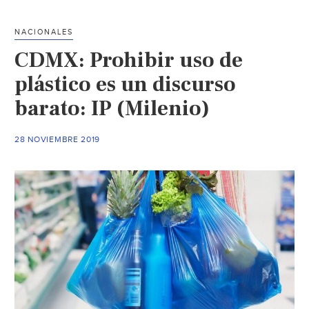
para
reutilizar
NACIONALES
el
CDMX: Prohibir uso de
agua
de
plástico es un discurso
lluvia
barato: IP (Milenio)
(Ser
Saluble)
28 NOVIEMBRE 2019