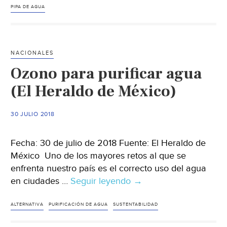
pipa
PIPA DE AGUA
de
agua
a
NACIONALES
500
Ozono para purificar agua
familias
tras
(El Heraldo de México)
falla
en
30 JULIO 2018
válvula
(MILENIO)
Fecha: 30 de julio de 2018 Fuente: El Heraldo de
México Uno de los mayores retos al que se
enfrenta nuestro país es el correcto uso del agua
en ciudades …
Seguir leyendo
Ozono
→
para
purificar
ALTERNATIVA
PURIFICACIÓN DE AGUA
SUSTENTABILIDAD
agua