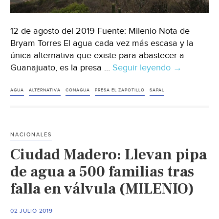
12 de agosto del 2019 Fuente: Milenio Nota de
Bryam Torres El agua cada vez más escasa y la
única alternativa que existe para abastecer a
Guanajuato, es la presa …
Seguir leyendo
León:
→
“El
Zapotillo,
AGUA
ALTERNATIVA
CONAGUA
PRESA EL ZAPOTILLO
SAPAL
es
la
única
NACIONALES
alternativa;
Ciudad Madero: Llevan pipa
esperamos
AMLO
de agua a 500 familias tras
lo
falla en válvula (MILENIO)
sepa”:
SAPAL
02 JULIO 2019
(Milenio)