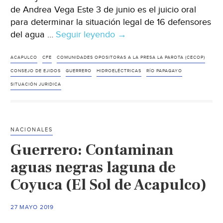
de Andrea Vega Este 3 de junio es el juicio oral
para determinar la situación legal de 16 defensores
del agua …
Seguir leyendo
Guerrero:
→
se
define
ACAPULCO
CFE
COMUNIDADES OPOSITORAS A LA PRESA LA PAROTA (CECOP)
este
CONSEJO DE EJIDOS
GUERRERO
HIDROELÉCTRICAS
RÍO PAPAGAYO
lunes
SITUACIÓN JURIDICA
la
situación
jurídica
NACIONALES
de
Guerrero: Contaminan
16
defensores
aguas negras laguna de
que
Coyuca (El Sol de Acapulco)
se
oponen
27 MAYO 2019
a
hidroeléctrica