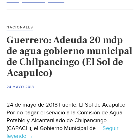
la
Co
de
Ag
NACIONALES
de
Guerrero: Adeuda 20 mdp
Chi
(La
de agua gobierno municipal
Jor
de Chilpancingo (El Sol de
Acapulco)
24 MAYO 2018
24 de mayo de 2018 Fuente: El Sol de Acapulco
Por no pagar el servicio a la Comisión de Agua
Potable y Alcantarillado de Chilpancingo
(CAPACH), el Gobierno Municipal de …
Seguir
leyendo
Guerrero:
→