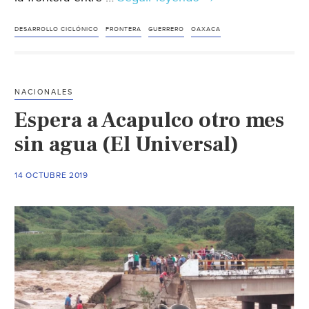
lluvias
para
DESARROLLO CICLÓNICO
FRONTERA
GUERRERO
OAXACA
Oaxaca
y
Veracruz
NACIONALES
informó
Espera a Acapulco otro mes
CONAGUA
(Calor
sin agua (El Universal)
Noticias)
14 OCTUBRE 2019