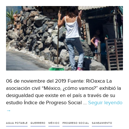
06 de noviembre del 2019 Fuente: RiOaxca La
asociación civil “México, ¿cómo vamos?” exhibió la
desigualdad que existe en el país a través de su
estudio Índice de Progreso Social …
Seguir leyendo
Oaxaca,
→
Guerrero
y
AGUA POTABLE
GUERRERO
MÉXIOC
PROGRESO SOCIAL
SANEAMIENTO