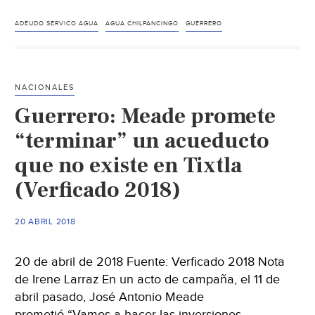
Adeuda
20
ADEUDO SERVICO AGUA
AGUA CHILPANCINGO
GUERRERO
mdp
de
agua
NACIONALES
gobierno
Guerrero: Meade promete
municipal
de
“terminar” un acueducto
Chilpancingo
que no existe en Tixtla
(El
(Verficado 2018)
Sol
de
Acapulco)
20 ABRIL 2018
20 de abril de 2018 Fuente: Verficado 2018 Nota
de Irene Larraz En un acto de campaña, el 11 de
abril pasado, José Antonio Meade
prometió “Vamos a hacer las inversiones