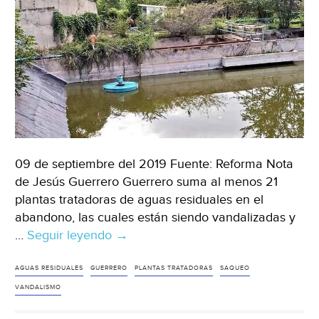
09 de septiembre del 2019 Fuente: Reforma Nota
de Jesús Guerrero Guerrero suma al menos 21
plantas tratadoras de aguas residuales en el
abandono, las cuales están siendo vandalizadas y
…
Seguir leyendo
Guerrero:
→
Abandona
Estado
AGUAS RESIDUALES
GUERRERO
PLANTAS TRATADORAS
SAQUEO
plantas
VANDALISMO
tratadoras