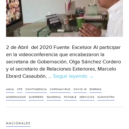
2 de Abril del 2020 Fuente: Excelsior Al participar
en la videoconferencia que encabezaron la
secretaria de Gobernación, Olga Sánchez Cordero
y el secretario de Relaciones Exteriores, Marcelo
Ebrard Casaubón, …
Seguir leyendo
Plantea
→
gobernador
de
AGUA
CFE
CONTINGENCIA
CORONAVIRUS
COVID-19
ENERGÍA
Guerrero
GOBERNADOR
GUERRERO
PANDEMIA
POTABLE
SERVICIOS
SUMINISTRO
que
CFE
garantice
NACIONALES
energía