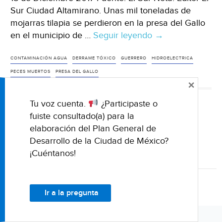
Sur Ciudad Altamirano. Unas mil toneladas de
mojarras tilapia se perdieron en la presa del Gallo
en el municipio de …
Seguir leyendo
Guerrero:
→
Se
pierden
CONTAMINACIÓN AGUA
DERRAME TÓXICO
GUERRERO
HIDROELECTRICA
unas
PECES MUERTOS
PRESA DEL GALLO
×
mil
toneladas
Tu voz cuenta.
¿Participaste o
de
← Anterior
1
2
3
Siguiente →
fuiste consultado(a) para la
mojarras
elaboración del Plan General de
en
Desarrollo de la Ciudad de México?
la
¡Cuéntanos!
presa
El
Gallo,
Ir a la pregunta
denuncian
pescadores
(Video)