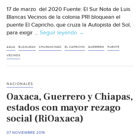
17 de marzo del 2020 Fuente: El Sur Nota de Luis
Blancas Vecinos de la colonia PRI bloquean el
puente El Capricho, que cruza la Autopista del Sol,
para exigir …
Seguir leyendo
Guerrero:
→
Bloquean
vecinos
AGUA
BLOQUEAN
CHILPANCINGO
EL CAPRICHO
GUERRERO
PUENTE
el
VECINOS
puente
El
Capricho;
NACIONALES
tienen
Oaxaca, Guerrero y Chiapas,
un
mes
estados con mayor rezago
sin
social (RiOaxaca)
agua
(El
07 NOVIEMBRE 2019
Sur)