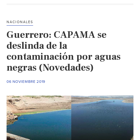
Chiapas,
estados
con
NACIONALES
mayor
Guerrero: CAPAMA se
rezago
social
deslinda de la
(RiOaxaca)
contaminación por aguas
negras (Novedades)
06 NOVIEMBRE 2019