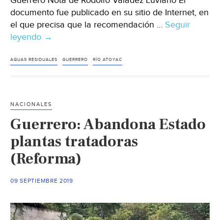
Guerrero Nota de Rodolfo Valadez Luviano El
documento fue publicado en su sitio de Internet, en
el que precisa que la recomendación …
Seguir
leyendo
Guerrero:
→
Emite
CNDH
AGUAS RESIDUALES
GUERRERO
RÍO ATOYAC
recomendación
a
dos
NACIONALES
municipios
Guerrero: Abandona Estado
por
contaminar
plantas tratadoras
el
(Reforma)
río
Atoyac
09 SEPTIEMBRE 2019
(La
Jornada)