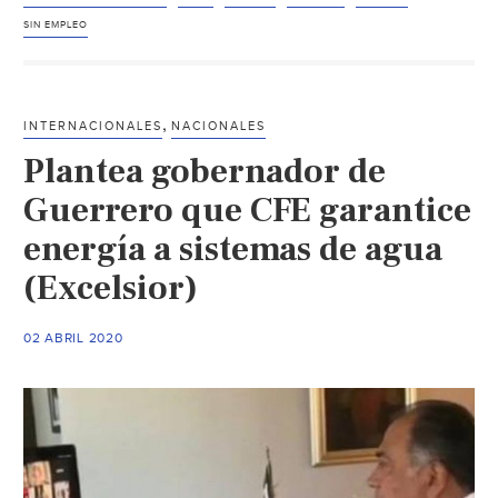
sin
SIN EMPLEO
empleo:
las
comunidades
,
INTERNACIONALES
NACIONALES
indígenas
Plantea gobernador de
de
Guerrero
Guerrero que CFE garantice
ante
energía a sistemas de agua
COVID-
(Excelsior)
19
(Animal
Político)
02 ABRIL 2020