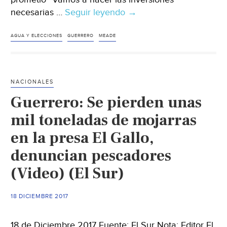
necesarias …
Seguir leyendo
Guerrero:
→
Meade
promete
AGUA Y ELECCIONES
GUERRERO
MEADE
“terminar”
un
acueducto
NACIONALES
que
Guerrero: Se pierden unas
no
existe
mil toneladas de mojarras
en
en la presa El Gallo,
Tixtla
denuncian pescadores
(Verficado
2018)
(Video) (El Sur)
18 DICIEMBRE 2017
18 de Diciembre 2017 Fuente: El Sur Nota: Editor El