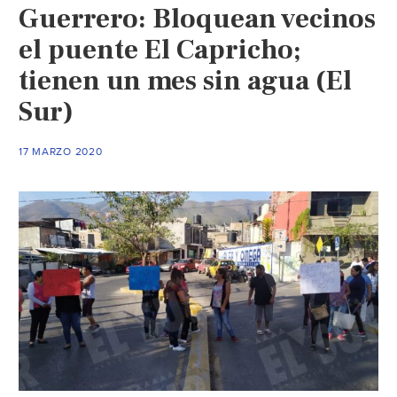
Guerrero: Bloquean vecinos
a
sistemas
el puente El Capricho;
de
tienen un mes sin agua (El
agua
Sur)
(Excelsior)
17 MARZO 2020