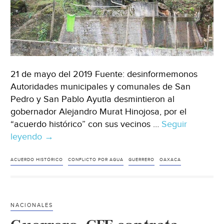
21 de mayo del 2019 Fuente: desinformemonos
Autoridades municipales y comunales de San
Pedro y San Pablo Ayutla desmintieron al
gobernador Alejandro Murat Hinojosa, por el
“acuerdo histórico” con sus vecinos …
Seguir
leyendo
México:
→
Desmiente
Ayutla
ACUERDO HISTÓRICO
CONFLICTO POR AGUA
GUERRERO
OAXACA
a
Murat,
no
NACIONALES
hay