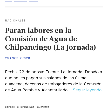
sesión
abierta
de
NACIONALES
Cabildo;
Paran labores en la
agua
y
Comisión de Agua de
drenaje,
Chilpancingo (La Jornada)
algunas
demandas
28 AGOSTO 2018
(La
Jornada
Fecha: 22 de agosto Fuente: La Jornada Debido a
Guerrero)
que no les pagan sus salarios de las última
quincena, decenas de trabajadores de la Comisión
de Agua Potable y Alcantarillado …
Seguir leyendo
Pa
→
lab
en
CAPACH
CHILPANCINGO
GUERRERO