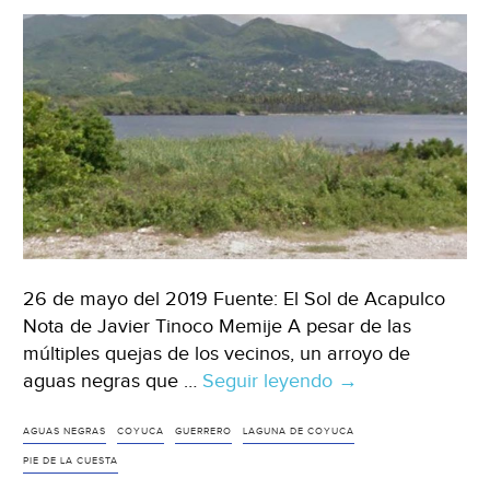
de
CFE
(Animal
político)
26 de mayo del 2019 Fuente: El Sol de Acapulco
Nota de Javier Tinoco Memije A pesar de las
múltiples quejas de los vecinos, un arroyo de
aguas negras que …
Seguir leyendo
Guerrero:
→
Contaminan
aguas
AGUAS NEGRAS
COYUCA
GUERRERO
LAGUNA DE COYUCA
negras
PIE DE LA CUESTA