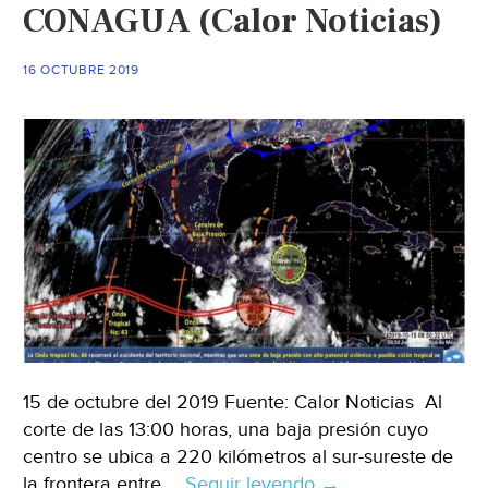
CONAGUA (Calor Noticias)
(Novedades)
16 OCTUBRE 2019
15 de octubre del 2019 Fuente: Calor Noticias Al
corte de las 13:00 horas, una baja presión cuyo
centro se ubica a 220 kilómetros al sur-sureste de
la frontera entre …
Seguir leyendo
Intensas
→