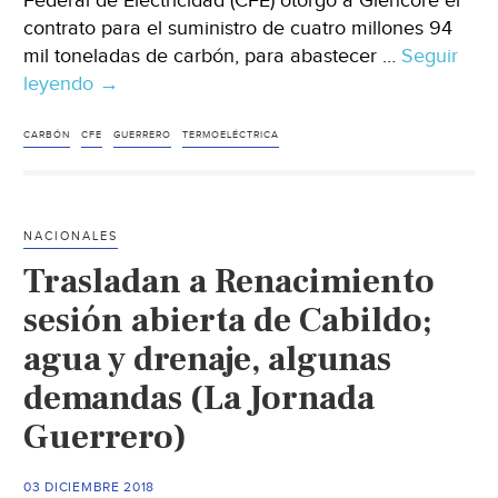
Federal de Electricidad (CFE) otorgó a Glencore el
contrato para el suministro de cuatro millones 94
mil toneladas de carbón, para abastecer …
Seguir
leyendo
Guerrero:
→
CFE
contrata
CARBÓN
CFE
GUERRERO
TERMOELÉCTRICA
suministro
de
carbón
NACIONALES
para
Trasladan a Renacimiento
termoeléctrica
(24
sesión abierta de Cabildo;
horas)
agua y drenaje, algunas
demandas (La Jornada
Guerrero)
03 DICIEMBRE 2018