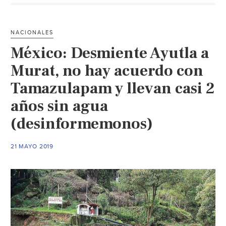
laguna
de
Coyuca
NACIONALES
(El
México: Desmiente Ayutla a
Sol
de
Murat, no hay acuerdo con
Acapulco)
Tamazulapam y llevan casi 2
años sin agua
(desinformemonos)
21 MAYO 2019