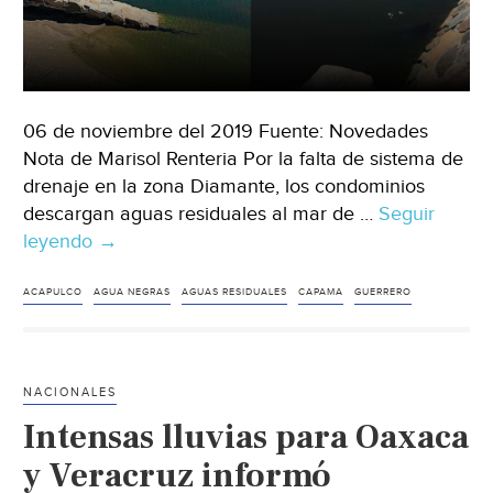
06 de noviembre del 2019 Fuente: Novedades
Nota de Marisol Renteria Por la falta de sistema de
drenaje en la zona Diamante, los condominios
descargan aguas residuales al mar de …
Seguir
leyendo
Guerrero:
→
CAPAMA
se
ACAPULCO
AGUA NEGRAS
AGUAS RESIDUALES
CAPAMA
GUERRERO
deslinda
de
la
NACIONALES
contaminación
Intensas lluvias para Oaxaca
por
aguas
y Veracruz informó
negras