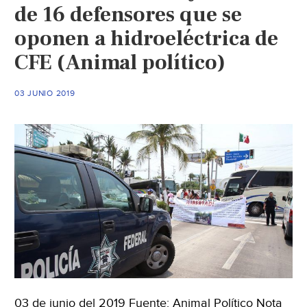
de 16 defensores que se
el
oponen a hidroeléctrica de
agua
(Reporte
CFE (Animal político)
Indigo)
03 JUNIO 2019
03 de junio del 2019 Fuente: Animal Político Nota