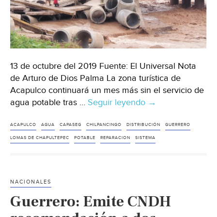
13 de octubre del 2019 Fuente: El Universal Nota
de Arturo de Dios Palma La zona turística de
Acapulco continuará un mes más sin el servicio de
agua potable tras …
Seguir leyendo
Espera
→
a
Acapulco
ACAPULCO
AGUA
CAPASEG
CHILPANCINGO
DISTRIBUCIÓN
GUERRERO
otro
LOMAS DE CHAPULTEPEC
POTABLE
REPARACION
SISTEMA
mes
sin
agua
NACIONALES
(El
Guerrero: Emite CNDH
Universal)