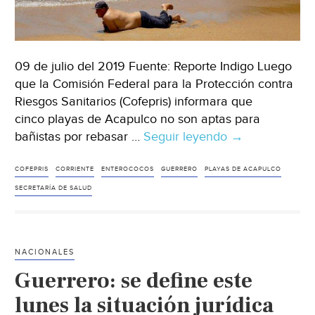
09 de julio del 2019 Fuente: Reporte Indigo Luego
que la Comisión Federal para la Protección contra
Riesgos Sanitarios (Cofepris) informara que
cinco playas de Acapulco no son aptas para
bañistas por rebasar …
Seguir leyendo
Guerrero:
→
playas
de
COFEPRIS
CORRIENTE
ENTEROCOCOS
GUERRERO
PLAYAS DE ACAPULCO
acapulco
SECRETARÍA DE SALUD
son
seguras
para
NACIONALES
nadar;
Guerrero: se define este
la
corriente
lunes la situación jurídica
limpia