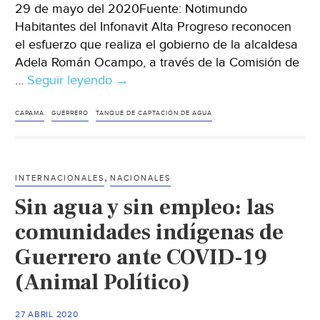
29 de mayo del 2020Fuente: Notimundo
Habitantes del Infonavit Alta Progreso reconocen
el esfuerzo que realiza el gobierno de la alcaldesa
Adela Román Ocampo, a través de la Comisión de
…
Seguir leyendo
Guerrero:
→
Limpia
Capama
CAPAMA
GUERRERO
TANQUE DE CAPTACIÓN DE AGUA
tanque
de
almacenamiento
,
INTERNACIONALES
NACIONALES
de
Sin agua y sin empleo: las
agua
en
comunidades indígenas de
Infonavit
Guerrero ante COVID-19
Alta
(Animal Político)
Progreso
(Notimundo)
27 ABRIL 2020