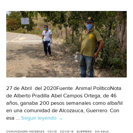
27 de Abril del 2020Fuente: Animal PolíticoNota
de Alberto Pradilla Abel Campos Ortega, de 46
años, ganaba 200 pesos semanales como albañil
en una comunidad de Alcozauca, Guerrero. Con
esa …
Seguir leyendo
Sin
→
agua
y
COMUNIDADES INDÍGENAS
COVID
COVID-19
GUERRERO
SIN AGUA