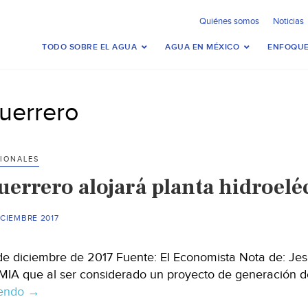
Quiénes somos
Noticias
TODO SOBRE EL AGUA
AGUA EN MÉXICO
ENFOQUE
uerrero
IONALES
uerrero alojará planta hidroelé
ICIEMBRE 2017
de diciembre de 2017 Fuente: El Economista Nota de: J
MIA que al ser considerado un proyecto de generación d
yendo
Guerrero
→