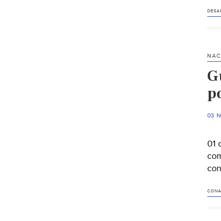
DESA
NAC
Gu
p
03 
01 
com
con
CON