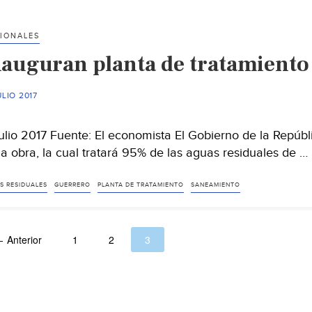
municipios
afectados
IONALES
dejó
nauguran planta de tratamiento
“Max”
ULIO 2017
julio 2017 Fuente: El economista El Gobierno de la Repúbl
la obra, la cual tratará 95% de las aguas residuales de …
S RESIDUALES
GUERRERO
PLANTA DE TRATAMIENTO
SANEAMIENTO
 Anterior
1
2
3