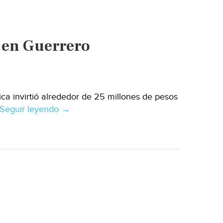
 en Guerrero
ica invirtió alrededor de 25 millones de pesos
Seguir leyendo
Inauguran
→
planta
de
tratamiento
en
Guerrero