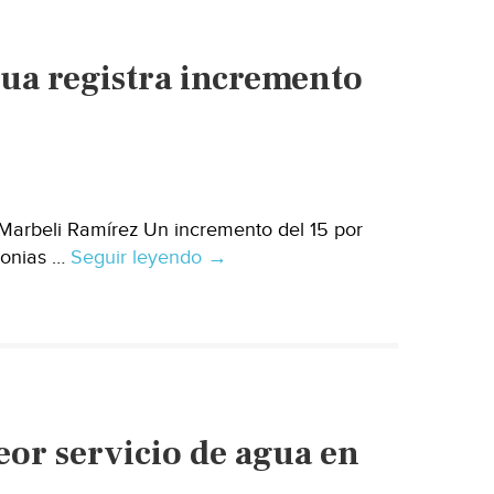
gua registra incremento
Marbeli Ramírez Un incremento del 15 por
lonias …
Seguir leyendo
Guerrero:
→
Servicio
de
pipas
de
agua
registra
peor servicio de agua en
incremento
del