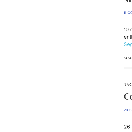
11 O
10 
ent
Seg
ABAS
NAC
C
28 S
26 