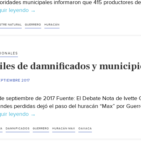
(e-
oridades municipales informaron que 415 productores de 
consulta)
uir leyendo
Cerca
→
de
96
STRE NATURAL
GUERRERO
HURACÁN
hectáreas
afectadas
por
IONALES
Max
iles de damnificados y municipi
EPTIEMBRE 2017
de septiembre de 2017 Fuente: El Debate Nota de Ivette
ndes perdidas dejó el paso del huracán “Max” por Guerr
uir leyendo
Miles
→
de
damnificados
TA
DAMNIFICADOS
GUERRERO
HURACÁN MAX
OAXACA
y