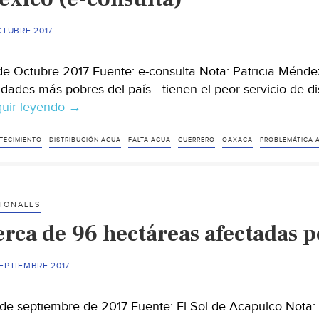
CTUBRE 2017
de Octubre 2017 Fuente: e-consulta Nota: Patricia Ménd
idades más pobres del país– tienen el peor servicio de d
uir leyendo
Puebla,
→
entre
los
TECIMIENTO
DISTRIBUCIÓN AGUA
FALTA AGUA
GUERRERO
OAXACA
PROBLEMÁTICA 
estados
con
el
IONALES
peor
erca de 96 hectáreas afectadas 
servicio
de
agua
EPTIEMBRE 2017
en
México
de septiembre de 2017 Fuente: El Sol de Acapulco Nota