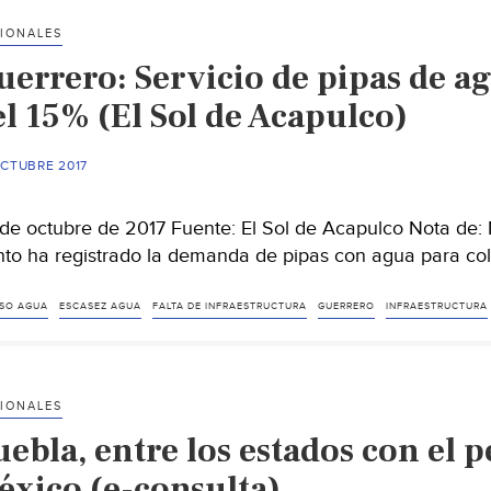
localidades
IONALES
servicio
uerrero: Servicio de pipas de a
de
agua
el 15% (El Sol de Acapulco)
potable
(Debate)
OCTUBRE 2017
de octubre de 2017 Fuente: El Sol de Acapulco Nota de: 
nto ha registrado la demanda de pipas con agua para co
SO AGUA
ESCASEZ AGUA
FALTA DE INFRAESTRUCTURA
GUERRERO
INFRAESTRUCTURA
IONALES
ebla, entre los estados con el 
éxico (e-consulta)