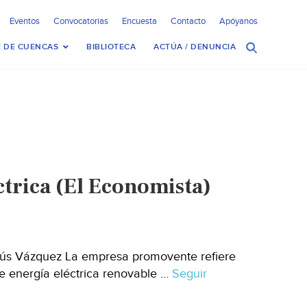
Eventos
Convocatorias
Encuesta
Contacto
Apóyanos
 DE CUENCAS
BIBLIOTECA
ACTÚA / DENUNCIA
ctrica (El Economista)
esús Vázquez La empresa promovente refiere
e energía eléctrica renovable …
Seguir