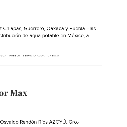
15%
(El
Sol
de
ez Chiapas, Guerrero, Oaxaca y Puebla –las
Acapulco)
istribución de agua potable en México, a …
AGUA
PUEBLA
SERVICIO AGUA
UNESCO
por Max
: Osvaldo Rendón Ríos AZOYÚ, Gro.-