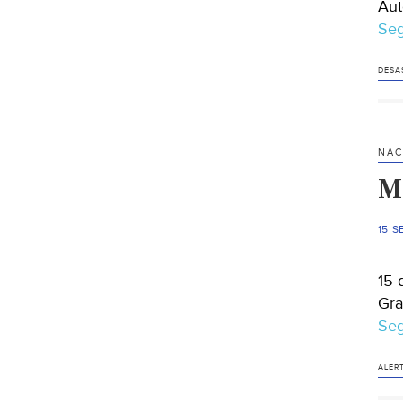
Aut
Seg
DESA
NAC
M
15 S
15 
Gra
Seg
ALER