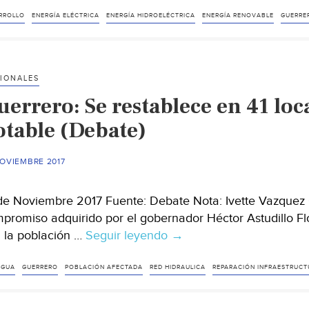
alojará
planta
RROLLO
ENERGÍA ELÉCTRICA
ENERGÍA HIDROELÉCTRICA
ENERGÍA RENOVABLE
GUERRE
hidroeléctrica
(El
Economista)
IONALES
errero: Se restablece en 41 loc
otable (Debate)
NOVIEMBRE 2017
de Noviembre 2017 Fuente: Debate Nota: Ivette Vazquez 
promiso adquirido por el gobernador Héctor Astudillo Fl
 la población …
Seguir leyendo
Guerrero:
→
Se
restablece
AGUA
GUERRERO
POBLACIÓN AFECTADA
RED HIDRAULICA
REPARACIÓN INFRAESTRUCT
en
41