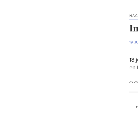
NAC
I
19 J
18 
en 
AGUA
←