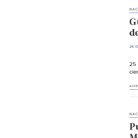
NAC
G
d
26 
25 
cie
ACCE
NAC
Pu
M