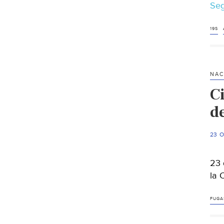
Seg
19S
NAC
C
d
23 
23 
la 
FUGA