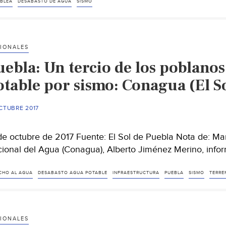
México:
BLEA
DESABASTO DE AGUA
SISMO
Piden
acciones
contra
IONALES
desabasto
uebla: Un tercio de los poblanos
de
agua
otable por sismo: Conagua (El S
en
CDMX
CTUBRE 2017
tras
sismo
de octubre de 2017 Fuente: El Sol de Puebla Nota de: Mar
(La
ional del Agua (Conagua), Alberto Jiménez Merino, info
Crónica)
CHO AL AGUA
DESABASTO AGUA POTABLE
INFRAESTRUCTURA
PUEBLA
SISMO
TERRE
IONALES