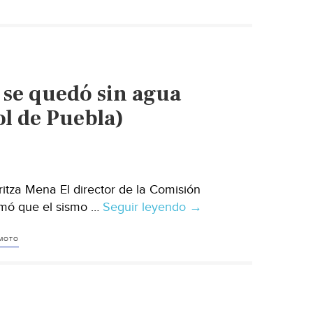
temor
al
olvido
(Animal
Político)
 se quedó sin agua
ol de Puebla)
itza Mena El director de la Comisión
rmó que el sismo …
Seguir leyendo
Puebla:
→
Un
tercio
MOTO
de
los
poblanos
se