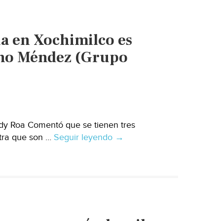
aún
trabaja
para
a en Xochimilco es
reparar
fugas
lino Méndez (Grupo
de
agua
provocadas
por
sismo
dy Roa Comentó que se tienen tres
19S
otra que son …
Seguir leyendo
(Noticieros
Ciudad
→
Televisa)
de
México:
Escasez
de
agua
en