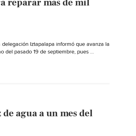
a reparar más de mil
Xochimilco
es
atendida
por
la
delegación:
a delegación Iztapalapa informó que avanza la
Avelino
smo del pasado 19 de septiembre, pues …
Méndez
(Grupo
Imagen)
 de agua a un mes del