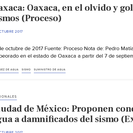
xaca: Oaxaca, en el olvido y go
ismos (Proceso)
CTUBRE 2017
de octubre de 2017 Fuente: Proceso Nota de: Pedro Matía
eorado en el estado de Oaxaca a partir del 7 de septie
SEZ DE AGUA
SISMO
SUMINISTRO DE AGUA
IONALES
iudad de México: Proponen condo
gua a damnificados del sismo (Ex
CTUBRE 2017