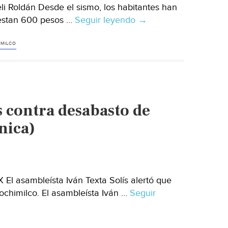
li Roldán Desde el sismo, los habitantes han
uestan 600 pesos …
Seguir leyendo
CDMX:
→
A
un
MILCO
mes
del
sismo,
habitantes
 contra desabasto de
de
San
nica)
Gregorio
viven
entre
ruinas,
El asambleísta Iván Texta Solís alertó que
sin
ochimilco. El asambleísta Iván …
Seguir
agua
y
con