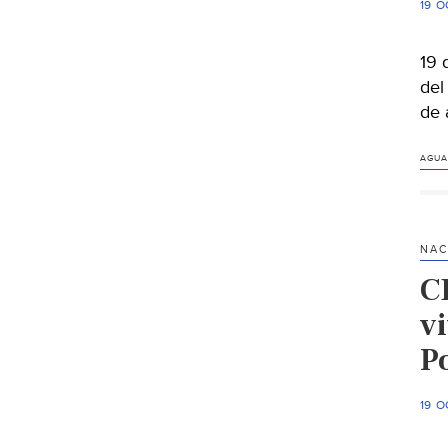
19 O
19 
del
de
AGUA
NAC
C
v
Po
19 O