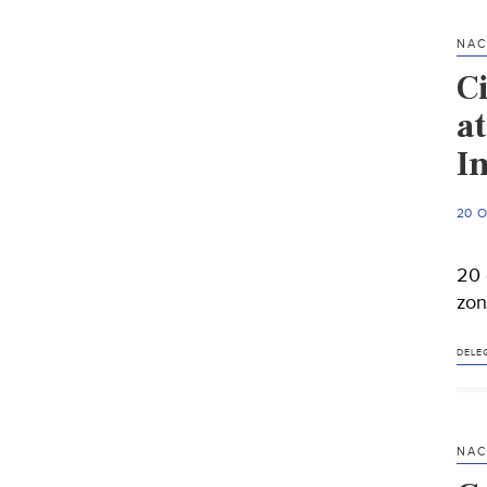
NAC
C
a
I
20 
20 
zon
DELE
NAC