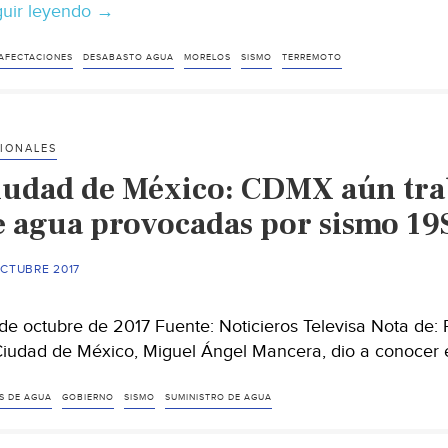
uir leyendo
En
→
Morelos,
restablecen
AFECTACIONES
DESABASTO AGUA
MORELOS
SISMO
TERREMOTO
agua
potable
a
IONALES
225
iudad de México: CDMX aún trab
mil
personas
e agua provocadas por sismo 19S
tras
sismo
OCTUBRE 2017
(Excélsior)
de octubre de 2017 Fuente: Noticieros Televisa Nota de: 
Ciudad de México, Miguel Ángel Mancera, dio a conocer 
S DE AGUA
GOBIERNO
SISMO
SUMINISTRO DE AGUA