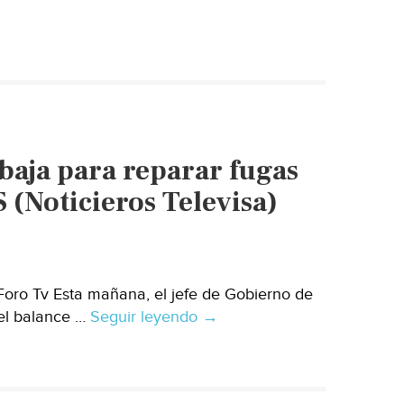
aja para reparar fugas
 (Noticieros Televisa)
Foro Tv Esta mañana, el jefe de Gobierno de
el balance …
Seguir leyendo
Ciudad
→
de
México:
CDMX