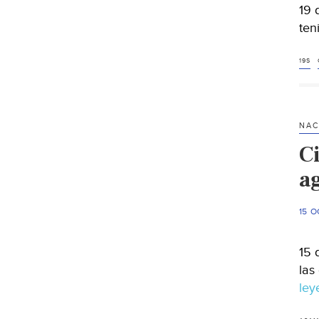
19 
ten
19S
NAC
C
a
15 O
15 
las
le