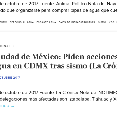
de octubre de 2017 Fuente: Animal Político Nota de: Naye
ido que organizarse para comprar pipas de agua que c
CDMX
DERECHO AL AGUA
ESCASEZ AGUA
FALTA DE INFRAESTRUCTURA
SISMO
XOCHI
IONALES
iudad de México: Piden acciones
gua en CDMX tras sismo (La Cró
CTUBRE 2017
de octubre de 2017 Fuente: La Crónica Nota de: NOTIMEX 
 delegaciones más afectadas son Iztapalapa, Tláhuac y X
yendo
Ciudad
→
de