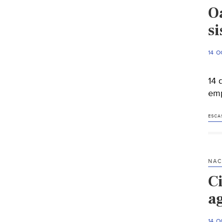
Oa
s
14 O
14 
emp
ESCA
NAC
C
a
14 O