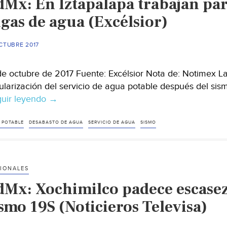
dMx: En Iztapalapa trabajan par
ugas de agua (Excélsior)
CTUBRE 2017
de octubre de 2017 Fuente: Excélsior Nota de: Notimex L
ularización del servicio de agua potable después del si
uir leyendo
CdMx:
→
En
Iztapalapa
 POTABLE
DESABASTO DE AGUA
SERVICIO DE AGUA
SISMO
trabajan
para
reparar
IONALES
más
dMx: Xochimilco padece escasez
de
mil
smo 19S (Noticieros Televisa)
fugas
de