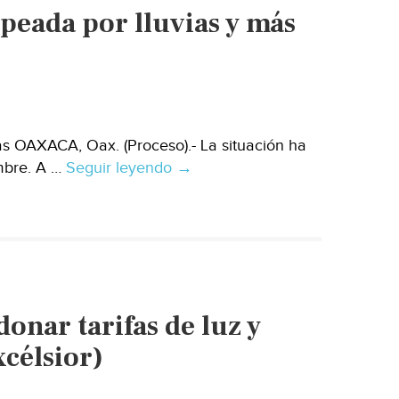
lpeada por lluvias y más
quedó
sin
agua
potable
por
sismo:
s OAXACA, Oax. (Proceso).- La situación ha
Conagua
mbre. A …
Seguir leyendo
Oaxaca:
→
(El
Oaxaca,
Sol
en
de
el
Puebla)
olvido
y
golpeada
nar tarifas de luz y
por
lluvias
célsior)
y
más