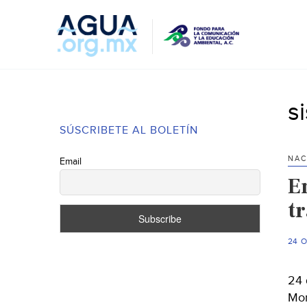
s
SÚSCRIBETE AL BOLETÍN
NAC
Email
E
tr
24 
24 
Mor