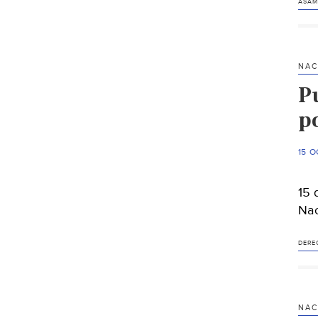
ASAM
NAC
P
p
15 O
15 
Nac
DERE
NAC