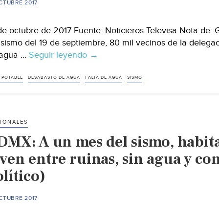
CTUBRE 2017
agua
(Excélsior)
de octubre de 2017 Fuente: Noticieros Televisa Nota de: 
 sismo del 19 de septiembre, 80 mil vecinos de la delegac
 agua …
Seguir leyendo
CdMx:
→
Xochimilco
padece
 POTABLE
DESABASTO DE AGUA
FALTA DE AGUA
SISMO
escasez
de
agua
IONALES
a
DMX: A un mes del sismo, habit
un
mes
iven entre ruinas, sin agua y co
del
lítico)
sismo
19S
CTUBRE 2017
(Noticieros
Televisa)