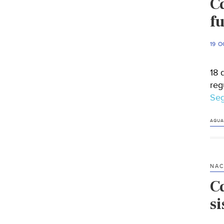
C
f
19 O
18 
reg
Seg
AGUA
NAC
C
si