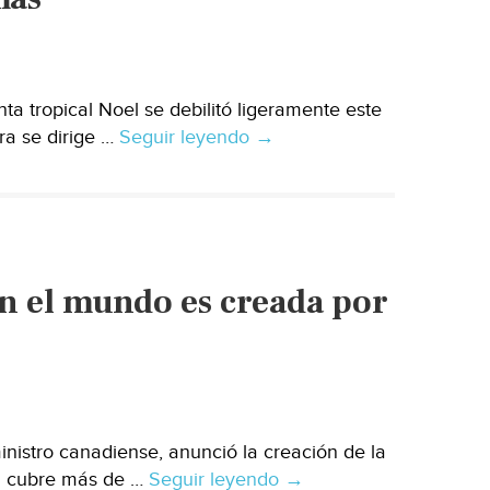
a tropical Noel se debilitó ligeramente este
ra se dirige …
Seguir leyendo
Se
→
dirige
tormenta
‘Noel’
a
Bahamas
n el mundo es creada por
nistro canadiense, anunció la creación de la
al cubre más de …
Seguir leyendo
La
→