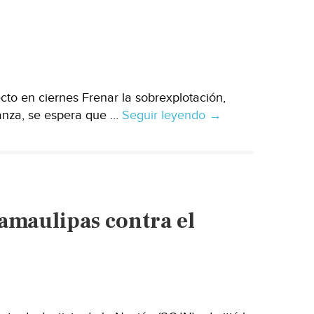
en
Tabasco
to en ciernes Frenar la sobrexplotación,
ranza, se espera que …
Seguir leyendo
El
→
DF
y
el
dilema
del
amaulipas contra el
agua