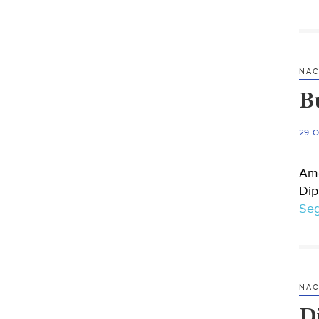
NAC
B
29 
Ame
Dip
Seg
NAC
D