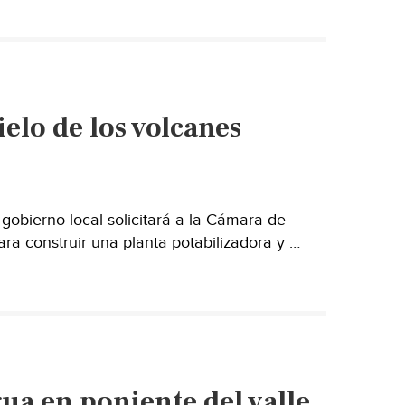
mayor
reserva
de
agua
dulce
elo de los volcanes
en
el
mundo
es
creada
obierno local solicitará a la Cámara de
por
ra construir una planta potabilizadora y …
Canadá
ua en poniente del valle