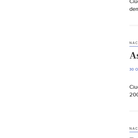
Ciu
dem
NAC
A
30 
Ciu
200
NAC