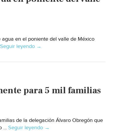
 agua en el poniente del valle de México
Seguir leyendo
Disminuirá
→
50%
suministro
de
agua
en
ente para 5 mil familias
poniente
del
valle
de
México
amilias de la delegación Álvaro Obregón que
go …
Seguir leyendo
A.
→