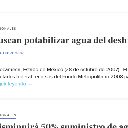
IONALES
uscan potabilizar agua del deshi
OCTUBRE 2007
cameca, Estado de México (28 de octubre de 2007).- El g
utados federal recursos del Fondo Metropolitano 2008 pa
uir leyendo
Buscan
→
potabilizar
agua
del
deshielo
IONALES
de
isminuirá 50% suministro de ag
los