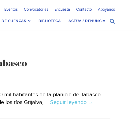
Eventos
Convocatorias
Encuesta
Contacto
Apóyanos
 DE CUENCAS
BIBLIOTECA
ACTÚA / DENUNCIA
Tabasco
mil habitantes de la planicie de Tabasco
 los ríos Grijalva, …
Seguir leyendo
Afectan
→
crecientes
a
100
mil