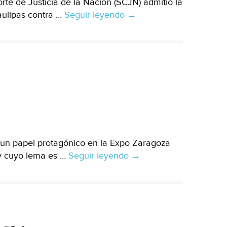
e de Justicia de la Nación (SCJN) admitió la
aulipas contra …
Seguir leyendo
La
→
SCJN
admite
controversia
de
Tamaulipas
contra
el
Ejecutivo
federal
 un papel protagónico en la Expo Zaragoza
 y cuyo lema es …
Seguir leyendo
Asiste
→
México
a
Zaragoza