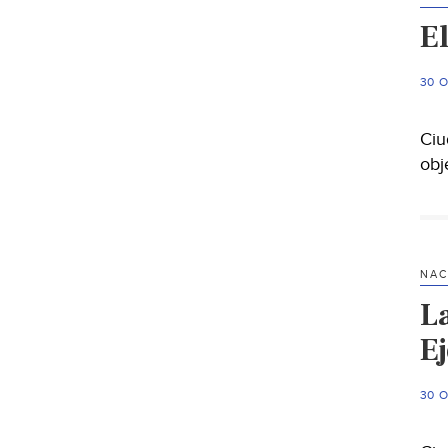
El
30 
Ciu
obj
NAC
L
Ej
30 