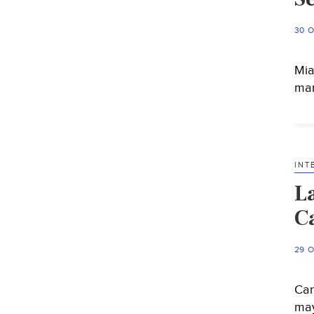
30 
Mia
mar
INT
L
C
29 
Can
may