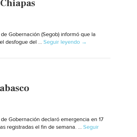
 Chiapas
 de Gobernación (Segob) informó que la
 el desfogue del …
Seguir leyendo
Prevé
→
Segob
desbordamientos
en
Chiapas
Tabasco
 de Gobernación declaró emergencia en 17
cas registradas el fin de semana. …
Seguir