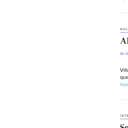
NAC
A
30 
Vil
que
le
INT
S