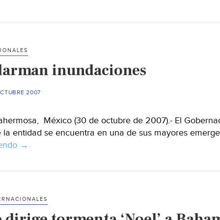
Segob
emergencia
para
Tabasco
IONALES
larman inundaciones
OCTUBRE 2007
lahermosa, México (30 de octubre de 2007).- El Goberna
 la entidad se encuentra en una de sus mayores emergen
yendo
Alarman
→
inundaciones
ERNACIONALES
e dirige tormenta ‘Noel’ a Baha