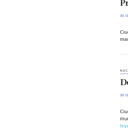
P
30 
Ciu
mar
NAC
D
30 
Ciu
mun
le