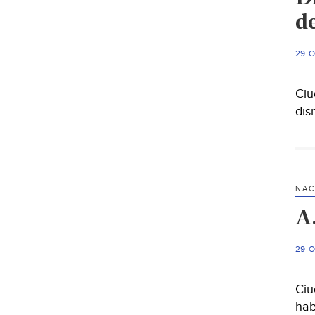
d
29 
Ciu
dis
NAC
A
29 
Ciu
hab