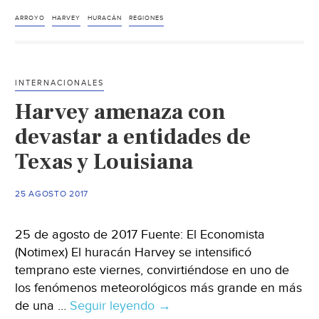
‘Harvey’
alud
ARROYO
HARVEY
HURACÁN
REGIONES
y
desbordamiento
de
INTERNACIONALES
río
Harvey amenaza con
en
Oaxaca
devastar a entidades de
Texas y Louisiana
25 AGOSTO 2017
25 de agosto de 2017 Fuente: El Economista
(Notimex) El huracán Harvey se intensificó
temprano este viernes, convirtiéndose en uno de
los fenómenos meteorológicos más grande en más
de una …
Seguir leyendo
Harvey
→