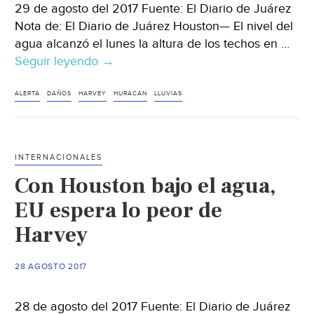
29 de agosto del 2017 Fuente: El Diario de Juárez
Nota de: El Diario de Juárez Houston— El nivel del
agua alcanzó el lunes la altura de los techos en …
Seguir leyendo
Mantiene
→
huracán
a
ALERTA
DAÑOS
HARVEY
HURACÁN
LLUVIAS
Houston
bajo
el
INTERNACIONALES
agua
Con Houston bajo el agua,
EU espera lo peor de
Harvey
28 AGOSTO 2017
28 de agosto del 2017 Fuente: El Diario de Juárez