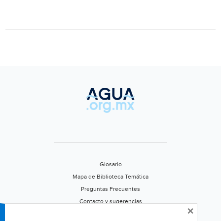
Atlántico
la
Tormenta
Tropical
Harvey
Glosario
Mapa de Biblioteca Temática
Preguntas Frecuentes
Contacto y sugerencias
×
Aviso de privacidad