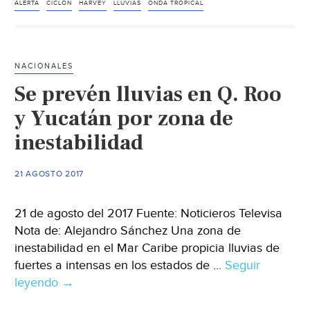
tropical
ALERTA
CICLÓN
HARVEY
LLUVIAS
ONDA TRÓPICAL
“Harvey”
dejará
copiosas
NACIONALES
lluvias
Se prevén lluvias en Q. Roo
en
Tamaulipas
y Yucatán por zona de
inestabilidad
21 AGOSTO 2017
21 de agosto del 2017 Fuente: Noticieros Televisa
Nota de: Alejandro Sánchez Una zona de
inestabilidad en el Mar Caribe propicia lluvias de
fuertes a intensas en los estados de …
Seguir
leyendo
Se
→
prevén