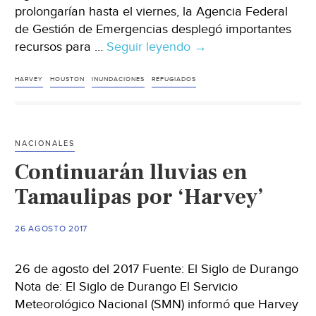
prolongarían hasta el viernes, la Agencia Federal
de Gestión de Emergencias desplegó importantes
recursos para …
Seguir leyendo
Se
→
esperan
más
HARVEY
HOUSTON
INUNDACIONES
REFUGIADOS
de
30
mil
NACIONALES
refugiados
Continuarán lluvias en
en
Houston,
Tamaulipas por ‘Harvey’
inundada
por
26 AGOSTO 2017
‘Harvey
26 de agosto del 2017 Fuente: El Siglo de Durango
Nota de: El Siglo de Durango El Servicio
Meteorológico Nacional (SMN) informó que Harvey