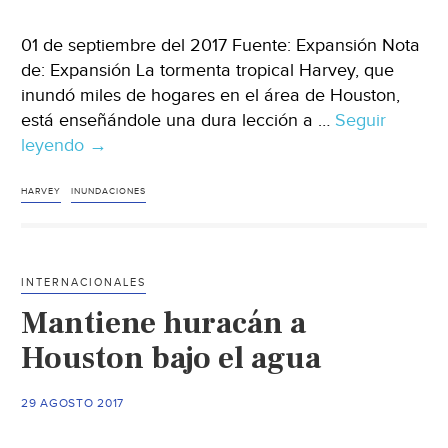
01 de septiembre del 2017 Fuente: Expansión Nota
de: Expansión La tormenta tropical Harvey, que
inundó miles de hogares en el área de Houston,
está enseñándole una dura lección a …
Seguir
leyendo
3
→
FACTORES
POR
HARVEY
INUNDACIONES
LOS
QUE
HOUSTON
INTERNACIONALES
SE
Mantiene huracán a
INUNDÓ
TRAS
Houston bajo el agua
EL
PASO
29 AGOSTO 2017
DE
HARVEY