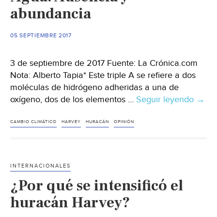
abundancia
05 SEPTIEMBRE 2017
3 de septiembre de 2017 Fuente: La Crónica.com
Nota: Alberto Tapia* Este triple A se refiere a dos
moléculas de hidrógeno adheridas a una de
oxígeno, dos de los elementos …
Seguir leyendo
Agua
→
Ause
y
CAMBIO CLIMÁTICO
HARVEY
HURACÁN
OPINIÓN
abun
INTERNACIONALES
¿Por qué se intensificó el
huracán Harvey?