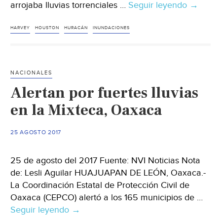
arrojaba lluvias torrenciales …
Seguir leyendo
Inundac
→
y
lluvias
HARVEY
HOUSTON
HURACÁN
INUNDACIONES
torrenci
los
efectos
NACIONALES
de
Alertan por fuertes lluvias
Harvey
en
en la Mixteca, Oaxaca
Texas
25 AGOSTO 2017
25 de agosto del 2017 Fuente: NVI Noticias Nota
de: Lesli Aguilar HUAJUAPAN DE LEÓN, Oaxaca.-
La Coordinación Estatal de Protección Civil de
Oaxaca (CEPCO) alertó a los 165 municipios de …
Seguir leyendo
Alertan
→