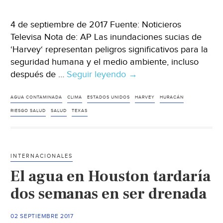
4 de septiembre de 2017 Fuente: Noticieros
Televisa Nota de: AP Las inundaciones sucias de
‘Harvey‘ representan peligros significativos para la
seguridad humana y el medio ambiente, incluso
después de …
Seguir leyendo
Agua
→
turbia
que
AGUA CONTAMINADA
CLIMA
ESTADOS UNIDOS
HARVEY
HURACÁN
dejó
RIESGO SALUD
SALUD
TEXAS
‘Harvey’
en
Texas
INTERNACIONALES
contiene
El agua en Houston tardaría
bacterias
fecales
dos semanas en ser drenada
02 SEPTIEMBRE 2017