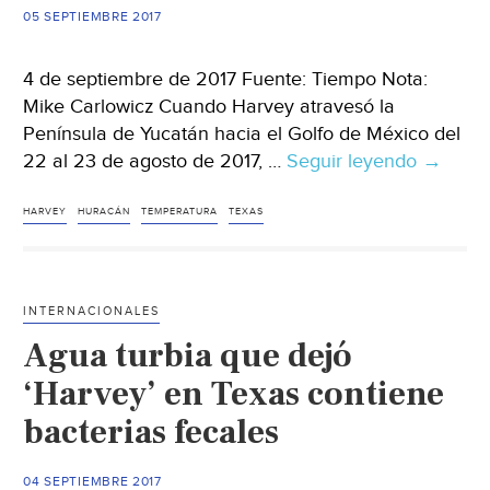
05 SEPTIEMBRE 2017
4 de septiembre de 2017 Fuente: Tiempo Nota:
Mike Carlowicz Cuando Harvey atravesó la
Península de Yucatán hacia el Golfo de México del
22 al 23 de agosto de 2017, …
Seguir leyendo
¿Por
→
qué
se
HARVEY
HURACÁN
TEMPERATURA
TEXAS
intensif
el
huracá
INTERNACIONALES
Harvey
Agua turbia que dejó
‘Harvey’ en Texas contiene
bacterias fecales
04 SEPTIEMBRE 2017