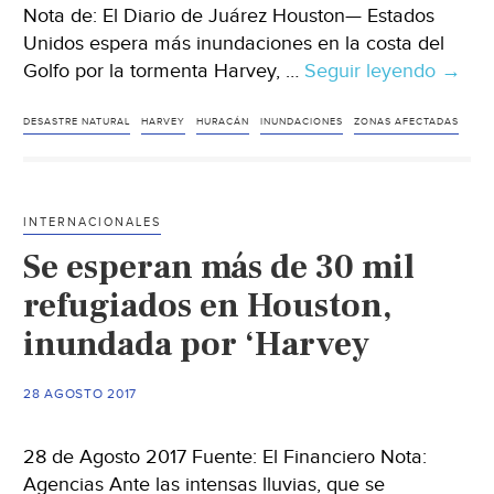
Nota de: El Diario de Juárez Houston— Estados
Unidos espera más inundaciones en la costa del
Golfo por la tormenta Harvey, …
Seguir leyendo
Con
→
Houst
bajo
DESASTRE NATURAL
HARVEY
HURACÁN
INUNDACIONES
ZONAS AFECTADAS
el
agua,
EU
INTERNACIONALES
esper
Se esperan más de 30 mil
lo
peor
refugiados en Houston,
de
inundada por ‘Harvey
Harve
28 AGOSTO 2017
28 de Agosto 2017 Fuente: El Financiero Nota:
Agencias Ante las intensas lluvias, que se