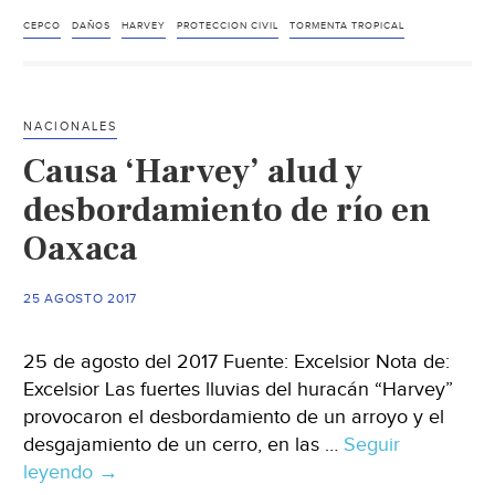
por
fuertes
CEPCO
DAÑOS
HARVEY
PROTECCION CIVIL
TORMENTA TROPICAL
lluvias
en
la
NACIONALES
Mixteca,
Causa ‘Harvey’ alud y
Oaxaca
desbordamiento de río en
Oaxaca
25 AGOSTO 2017
25 de agosto del 2017 Fuente: Excelsior Nota de:
Excelsior Las fuertes lluvias del huracán “Harvey”
provocaron el desbordamiento de un arroyo y el
desgajamiento de un cerro, en las …
Seguir
leyendo
Causa
→