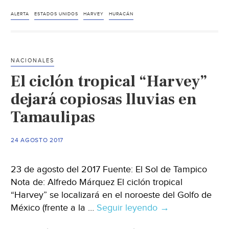
amenaza
con
ALERTA
ESTADOS UNIDOS
HARVEY
HURACÁN
devastar
a
entidades
NACIONALES
de
El ciclón tropical “Harvey”
Texas
y
dejará copiosas lluvias en
Louisiana
Tamaulipas
24 AGOSTO 2017
23 de agosto del 2017 Fuente: El Sol de Tampico
Nota de: Alfredo Márquez El ciclón tropical
“Harvey” se localizará en el noroeste del Golfo de
México (frente a la …
Seguir leyendo
El
→
ciclón