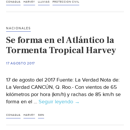
lluvias
CONAGUA
HARVEY
LLUVIAS
PROTECCION CIVIL
en
Q.
Roo
NACIONALES
y
Se forma en el Atlántico la
Yucatán
por
Tormenta Tropical Harvey
zona
de
17 AGOSTO 2017
inestabilidad
17 de agosto del 2017 Fuente: La Verdad Nota de:
La Verdad CANCÚN, Q. Roo.- Con vientos de 65
kilómetros por hora (km/h) y rachas de 85 km/h se
forma en el …
Seguir leyendo
Se
→
forma
en
CONAGUA
HARVEY
SMN
el