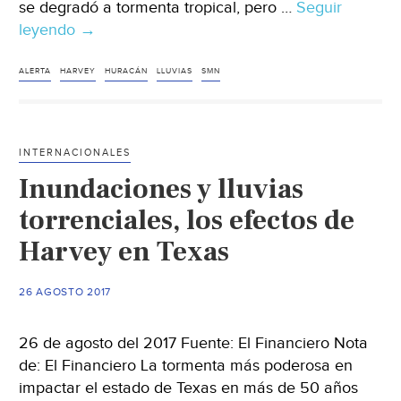
se degradó a tormenta tropical, pero …
Seguir
leyendo
Continuarán
→
lluvias
en
ALERTA
HARVEY
HURACÁN
LLUVIAS
SMN
Tamaulipas
por
‘Harvey’
INTERNACIONALES
Inundaciones y lluvias
torrenciales, los efectos de
Harvey en Texas
26 AGOSTO 2017
26 de agosto del 2017 Fuente: El Financiero Nota
de: El Financiero La tormenta más poderosa en
impactar el estado de Texas en más de 50 años