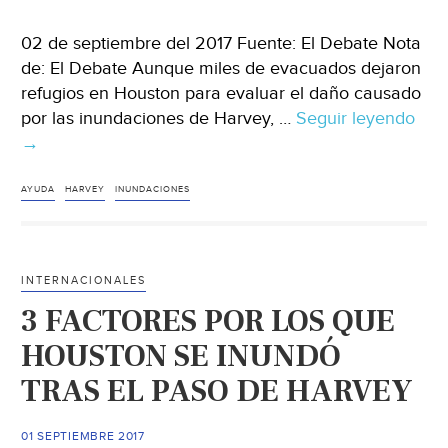
02 de septiembre del 2017 Fuente: El Debate Nota
de: El Debate Aunque miles de evacuados dejaron
refugios en Houston para evaluar el daño causado
por las inundaciones de Harvey, …
Seguir leyendo
El
→
agu
en
Hou
AYUDA
HARVEY
INUNDACIONES
tard
dos
sem
INTERNACIONALES
en
3 FACTORES POR LOS QUE
ser
dre
HOUSTON SE INUNDÓ
TRAS EL PASO DE HARVEY
01 SEPTIEMBRE 2017