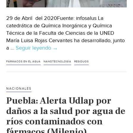
29 de Abril del 2020Fuente: infosalus La
catedrática de Química Inorgánica y Química
Técnica de la Faculta de Ciencias de la UNED
María Luisa Rojas Cervantes ha desarrollado, junto
a …
Seguir leyendo
España:
→
Un
sistema
FÁRMACOS EN EL AGUA
NANOTECNOLOGÍA
RESIDUOS
consigue
eliminar
los
NACIONALES
vertidos
Puebla: Alerta Udlap por
de
residuos
daños a la salud por agua de
farmacéuticos
ríos contaminados con
del
fármacos (Milenio)
agua