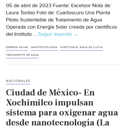
05 de abril de 2023 Fuente: Excelsior Nota de:
Laura Toribio Foto de: Cuartoscuro Una Planta
Piloto Sustentable de Tratamiento de Agua
Operada con Energía Solar creada por científicos
del Instituto …
Seguir leyendo
CDMX
→
–
Científicos
ENERGÍA SOLAR
NANOTECNOLOGÍA
PURIFICAR EL AGUA DE LLUVIA
del
TRATAMIENTO DE AGUA
IPN
crean
planta
NACIONALES
de
Ciudad de México- En
tratamiento
de
Xochimilco impulsan
agua
sistema para oxigenar agua
(Excelsior)
desde nanotecnología (La