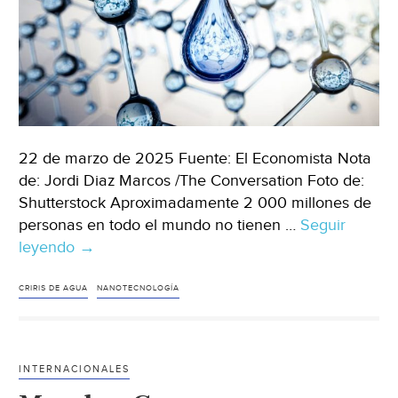
de
León)
22 de marzo de 2025 Fuente: El Economista Nota
de: Jordi Diaz Marcos /The Conversation Foto de:
Shutterstock Aproximadamente 2 000 millones de
personas en todo el mundo no tienen …
Seguir
leyendo
Mundo-
→
El
agua
CRIRIS DE AGUA
NANOTECNOLOGÍA
es
un
problema
INTERNACIONALES
global