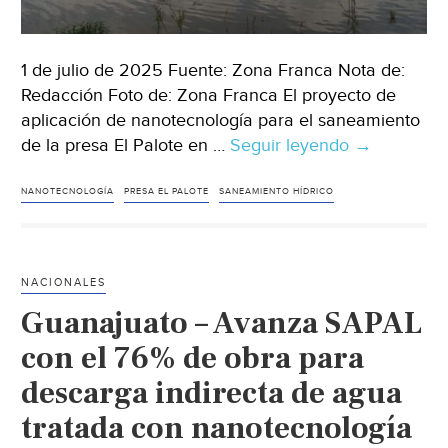
1 de julio de 2025 Fuente: Zona Franca Nota de:
Redacción Foto de: Zona Franca El proyecto de
aplicación de nanotecnología para el saneamiento
de la presa El Palote en …
Seguir leyendo
Guanajuato
→
–
Proyecto
NANOTECNOLOGÍA
PRESA EL PALOTE
SANEAMIENTO HÍDRICO
de
nanotecnol
en
NACIONALES
presa
Guanajuato – Avanza SAPAL
El
Palote
con el 76% de obra para
alcanza
descarga indirecta de agua
76%
tratada con nanotecnología
de
avance,