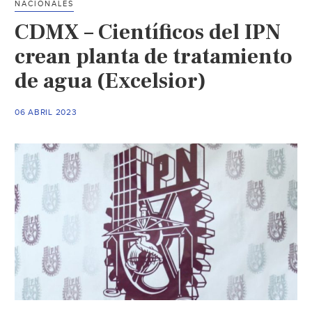
NACIONALES
Agua
CDMX – Científicos del IPN
(Tv
4
crean planta de tratamiento
Notici
de agua (Excelsior)
06 ABRIL 2023