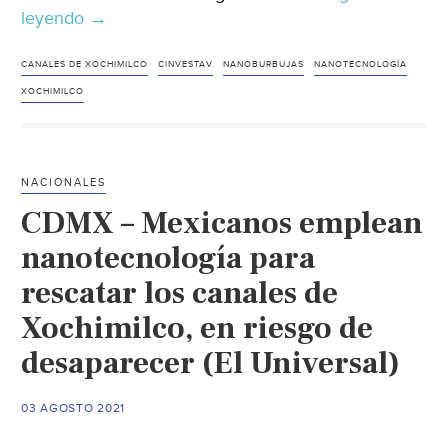
leyendo
Ciudad
→
de
México-
CANALES DE XOCHIMILCO
CINVESTAV
NANOBURBUJAS
NANOTECNOLOGÍA
En
XOCHIMILCO
Xochimilco
impulsan
sistema
NACIONALES
para
CDMX – Mexicanos emplean
oxigenar
agua
nanotecnología para
desde
rescatar los canales de
nanotecnología
Xochimilco, en riesgo de
(La
Jornada)
desaparecer (El Universal)
03 AGOSTO 2021