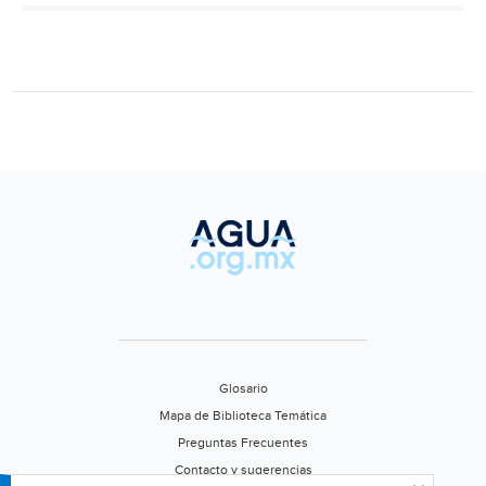
contaminantes
de
ríos
(El
Universal)
Glosario
Mapa de Biblioteca Temática
Preguntas Frecuentes
Contacto y sugerencias