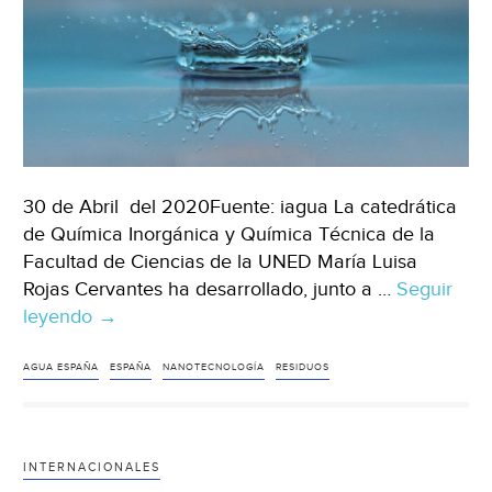
30 de Abril del 2020Fuente: iagua La catedrática
de Química Inorgánica y Química Técnica de la
Facultad de Ciencias de la UNED María Luisa
Rojas Cervantes ha desarrollado, junto a …
Seguir
leyendo
Investigadoras
→
españolas
desarrollan
AGUA ESPAÑA
ESPAÑA
NANOTECNOLOGÍA
RESIDUOS
un
sistema
para
INTERNACIONALES
eliminar