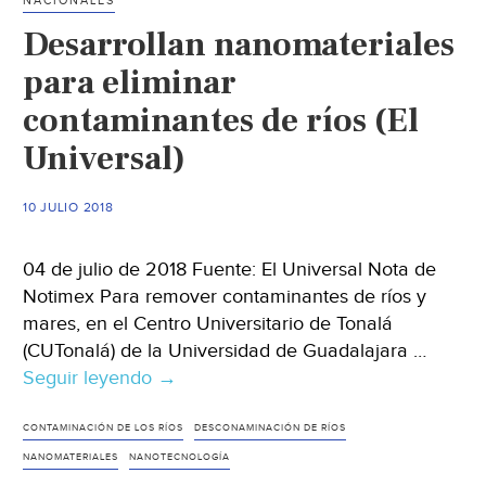
NACIONALES
de
Desarrollan nanomateriales
la
nanotecnología
para eliminar
(Diario
contaminantes de ríos (El
Puntal)
Universal)
10 JULIO 2018
04 de julio de 2018 Fuente: El Universal Nota de
Notimex Para remover contaminantes de ríos y
mares, en el Centro Universitario de Tonalá
(CUTonalá) de la Universidad de Guadalajara …
Seguir leyendo
Desarrollan
→
nanomateriales
para
CONTAMINACIÓN DE LOS RÍOS
DESCONAMINACIÓN DE RÍOS
eliminar
NANOMATERIALES
NANOTECNOLOGÍA