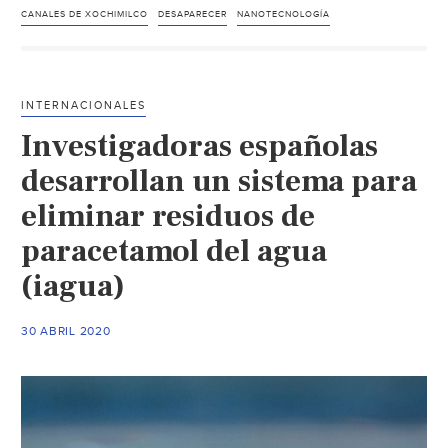
Mexicanos
CANALES DE XOCHIMILCO
DESAPARECER
NANOTECNOLOGÍA
emplean
nanotecnología
para
INTERNACIONALES
rescatar
Investigadoras españolas
los
canales
desarrollan un sistema para
de
eliminar residuos de
Xochimilco,
paracetamol del agua
en
riesgo
(iagua)
de
desaparecer
30 ABRIL 2020
(El
Universal)