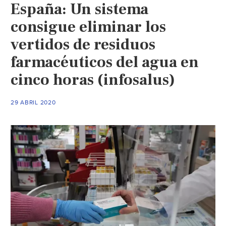
España: Un sistema
residuos
de
consigue eliminar los
paracetamol
vertidos de residuos
del
farmacéuticos del agua en
agua
(iagua)
cinco horas (infosalus)
29 ABRIL 2020