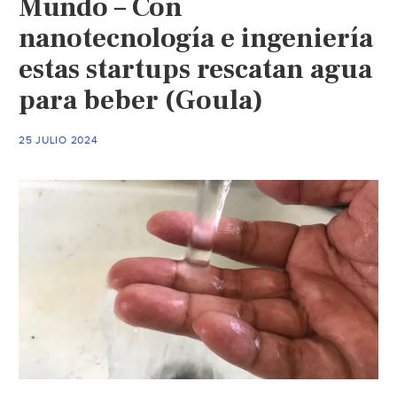
Mundo – Con
en
el
nanotecnología e ingeniería
que
estas startups rescatan agua
la
para beber (Goula)
nanotecnología
puede
ayudar
25 JULIO 2024
(El
Economista)