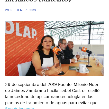
en
cinco
29 SEPTIEMBRE 2019
horas
(infosalus)
29 de septiembre del 2019 Fuente: Milenio Nota
de Jaimes Zambrano Lucila Isabel Castro, resaltó
la necesidad de aplicar nanotecnología en las
plantas de tratamiento de aguas para evitar que …
Seguir leyendo
Puebla:
→