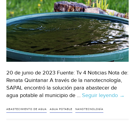
20 de junio de 2023 Fuente: Tv 4 Noticias Nota de:
Renata Quintanar A través de la nanotecnología,
SAPAL encontró la solución para abastecer de
agua potable al municipio de …
Seguir leyendo
Guana
→
Imple
en
ABASTECIMIENTO DE AGUA
AGUA POTABLE
NANOTECNOLOGÍA
León
Nanofi
del