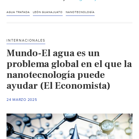
–
Avanza
AGUA TRATADA
LEÓN GUANAJUATO
NANOTECNOLOGÍA
SAPAL
con
el
INTERNACIONALES
76%
Mundo-El agua es un
de
obra
problema global en el que la
para
nanotecnología puede
descarga
ayudar (El Economista)
indirecta
de
agua
24 MARZO 2025
tratada
con
nanotecnol
(El
Sol