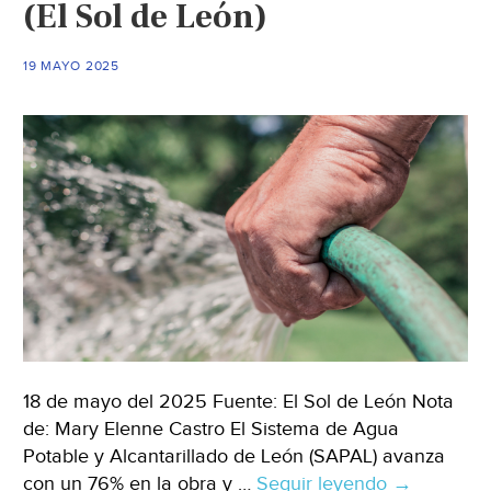
(El Sol de León)
pero
enfrenta
19 MAYO 2025
retrasos
por
permisos
(Zona
Franca)
18 de mayo del 2025 Fuente: El Sol de León Nota
de: Mary Elenne Castro El Sistema de Agua
Potable y Alcantarillado de León (SAPAL) avanza
con un 76% en la obra y …
Seguir leyendo
Guanajuat
→