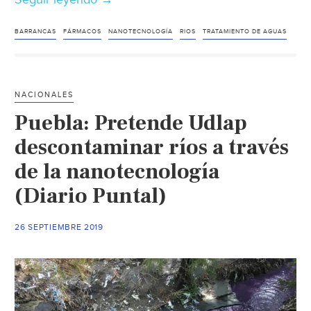
Alerta
Udlap
BARRANCAS
FÁRMACOS
NANOTECNOLOGÍA
RIOS
TRATAMIENTO DE AGUAS
por
daños
a
NACIONALES
la
Puebla: Pretende Udlap
salud
por
descontaminar ríos a través
agua
de la nanotecnología
de
(Diario Puntal)
ríos
contaminados
con
26 SEPTIEMBRE 2019
fármacos
(Milenio)