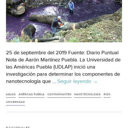
25 de septiembre del 2019 Fuente: Diario Puntual
Nota de Aarón Martínez Puebla. La Universidad de
las Américas Puebla (UDLAP) inició una
investigación para determinar los componentes de
nanotecnología que …
Seguir leyendo
Puebla:
→
Pretende
Udlap
AGUAS
AMÉRICAS PUEBLA
CONTAMINANTES
NANOTECNOLOGÍA
RIOS
descontaminar
UNIVERSIDAD
ríos
a
través