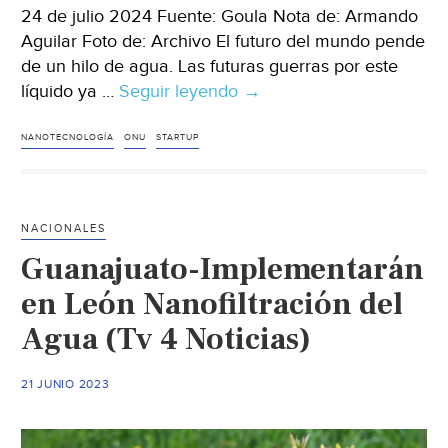
24 de julio 2024 Fuente: Goula Nota de: Armando
Aguilar Foto de: Archivo El futuro del mundo pende
de un hilo de agua. Las futuras guerras por este
líquido ya …
Seguir leyendo
Mundo
→
–
Con
NANOTECNOLOGÍA
ONU
STARTUP
nanotecnología
e
ingeniería
NACIONALES
estas
Guanajuato-Implementarán
startups
rescatan
en León Nanofiltración del
agua
Agua (Tv 4 Noticias)
para
beber
21 JUNIO 2023
(Goula)