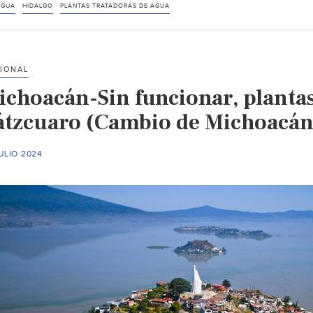
AGUA
HIDALGO
PLANTAS TRATADORAS DE AGUA
IONAL
ichoacán-Sin funcionar, plantas
átzcuaro (Cambio de Michoacán
ULIO 2024