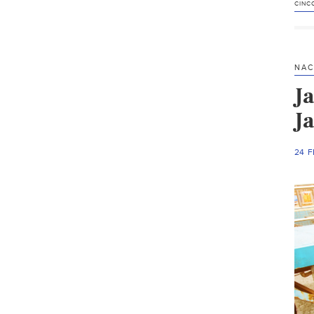
CINC
NAC
J
Ja
24 