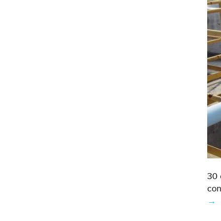
30 
con
→