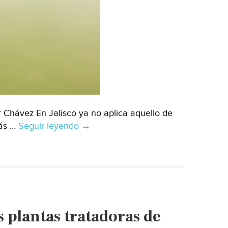
 Chávez En Jalisco ya no aplica aquello de
más …
Seguir leyendo
Jalisco-
→
Urgen
plantas
de
tratamiento
de
agua
 plantas tratadoras de
operando
en