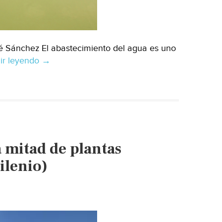
sé Sánchez El abastecimiento del agua es uno
ir leyendo
Guanajuato-
→
La
importancia
de
las
plantas
tratadoras
a mitad de plantas
de
agua
ilenio)
en
fraccionamientos
y
colonias
para