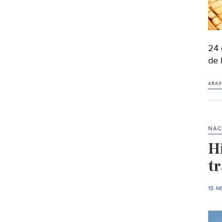
24 
de 
ABAS
NAC
Hi
t
15 