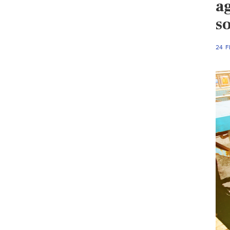
a
so
24 