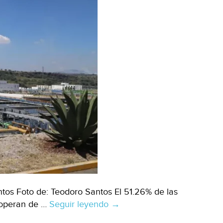
un
futuro
sostenible
(El
Sol
del
Bajío)
tos Foto de: Teodoro Santos El 51.26% de las
 operan de …
Seguir leyendo
Hidalgo
→
–