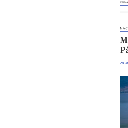
CON
NAC
M
P
29 J