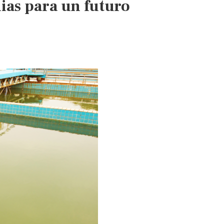
ias para un futuro
Jalisco
(El
Occidental)