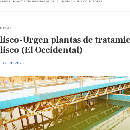
O AÑOS
PLANTAS TRATADORAS DE AGUA
PUEBLA Y SEIS COLECTORES
IONAL
alisco-Urgen plantas de tratam
lisco (El Occidental)
FEBRERO 2025