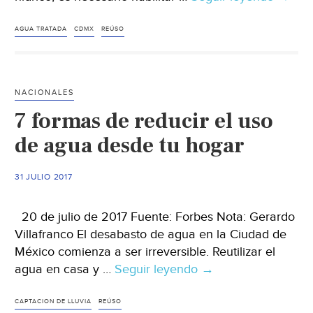
llama
a
AGUA TRATADA
CDMX
REÚSO
diversi
usos
del
NACIONALES
agua
7 formas de reducir el uso
tratad
en
de agua desde tu hogar
la
Ciuda
31 JULIO 2017
de
Méxic
20 de julio de 2017 Fuente: Forbes Nota: Gerardo
Villafranco El desabasto de agua en la Ciudad de
México comienza a ser irreversible. Reutilizar el
agua en casa y …
Seguir leyendo
7
→
formas
de
CAPTACION DE LLUVIA
REÚSO