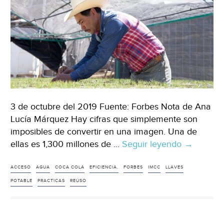
3 de octubre del 2019 Fuente: Forbes Nota de Ana
Lucía Márquez Hay cifras que simplemente son
imposibles de convertir en una imagen. Una de
ellas es 1,300 millones de …
Seguir leyendo
Llaves
→
de
agua
ACCESO
AGUA
COCA COLA
EFICIENCIA.
FORBES
IMCC
LLAVES
para
POTABLE
PRACTICAS
REÚSO
todo
México
(Forbes)