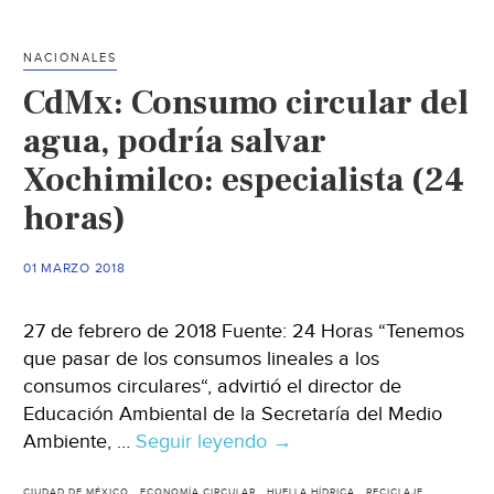
es
agua
NACIONALES
(El
CdMx: Consumo circular del
País)
agua, podría salvar
Xochimilco: especialista (24
horas)
01 MARZO 2018
27 de febrero de 2018 Fuente: 24 Horas “Tenemos
que pasar de los consumos lineales a los
consumos circulares“, advirtió el director de
Educación Ambiental de la Secretaría del Medio
Ambiente, …
Seguir leyendo
CdMx:
→
Consumo
CIUDAD DE MÉXICO
ECONOMÍA CIRCULAR
HUELLA HÍDRICA
RECICLAJE