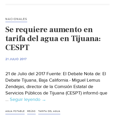
reducir
el
uso
NACIONALES
de
Se requiere aumento en
agua
desde
tarifa del agua en Tijuana:
tu
CESPT
hogar
21 JULIO 2017
21 de Julio del 2017 Fuente: El Debate Nota de: El
Debate Tijuana, Baja California.- Miguel Lemus
Zendejas, director de la Comsión Estatal de
Servicios Públicos de Tijuana (CESPT) informó que
…
Seguir leyendo
Se
→
requiere
aumento
AGUA POTABLE
REÚSO
TARIFA DEL AGUA