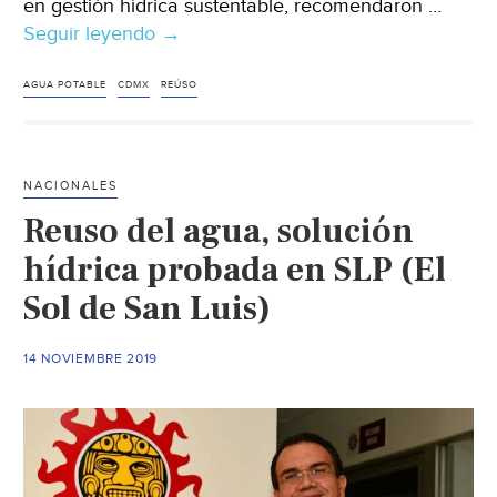
en gestión hídrica sustentable, recomendaron …
Seguir leyendo
Escasez
→
de
agua
AGUA POTABLE
CDMX
REÚSO
en
la
CDMX
NACIONALES
podría
Reuso del agua, solución
agravarse
(Siete-
hídrica probada en SLP (El
24)
Sol de San Luis)
14 NOVIEMBRE 2019