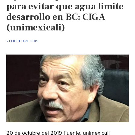
(El
para evitar que agua limite
Sol
desarrollo en BC: CIGA
de
(unimexicali)
San
Luis)
21 OCTUBRE 2019
20 de octubre del 2019 Fuente: unimexicali