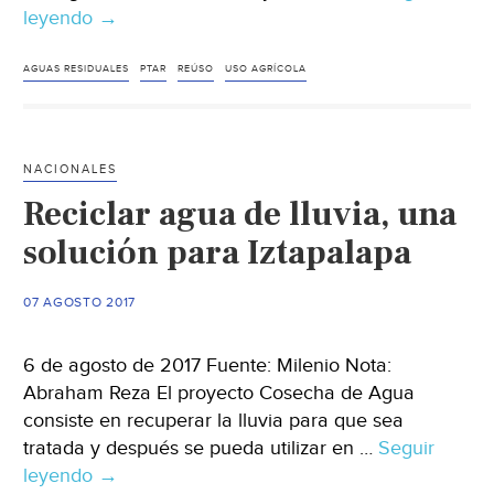
leyendo
Sonora:
→
Es
Hermosillo
AGUAS RESIDUALES
PTAR
REÚSO
USO AGRÍCOLA
una
de
las
NACIONALES
cinco
Reciclar agua de lluvia, una
ciudades
que
solución para Iztapalapa
tratan
el
07 AGOSTO 2017
agua
al
6 de agosto de 2017 Fuente: Milenio Nota:
100
Abraham Reza El proyecto Cosecha de Agua
por
consiste en recuperar la lluvia para que sea
ciento
tratada y después se pueda utilizar en …
Seguir
(Crítica)
leyendo
Reciclar
→