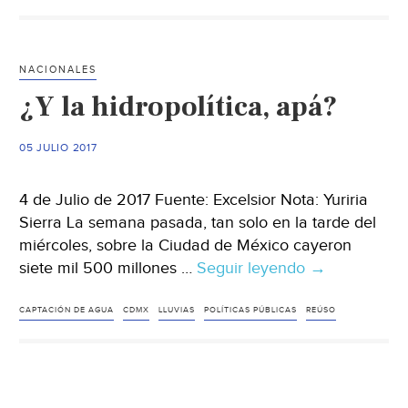
en
tarifa
del
NACIONALES
agua
¿Y la hidropolítica, apá?
en
Tijuana:
CESPT
05 JULIO 2017
4 de Julio de 2017 Fuente: Excelsior Nota: Yuriria
Sierra La semana pasada, tan solo en la tarde del
miércoles, sobre la Ciudad de México cayeron
siete mil 500 millones …
Seguir leyendo
¿Y
→
la
hidropolítica,
CAPTACIÓN DE AGUA
CDMX
LLUVIAS
POLÍTICAS PÚBLICAS
REÚSO
apá?