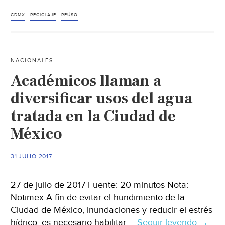
agua
de
CDMX
RECICLAJE
REÚSO
lluvia,
una
solución
NACIONALES
para
Académicos llaman a
Iztapalapa
diversificar usos del agua
tratada en la Ciudad de
México
31 JULIO 2017
27 de julio de 2017 Fuente: 20 minutos Nota:
Notimex A fin de evitar el hundimiento de la
Ciudad de México, inundaciones y reducir el estrés
hídrico, es necesario habilitar …
Seguir leyendo
Acadé
→