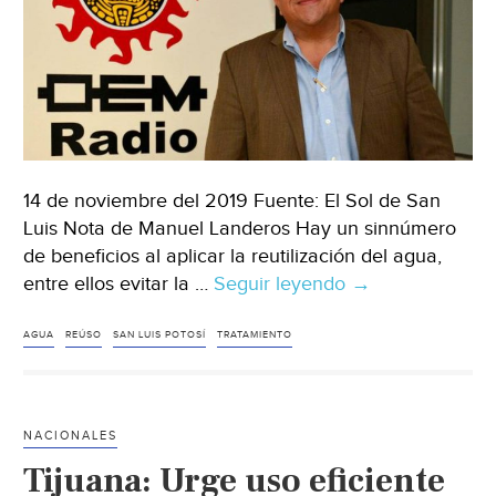
14 de noviembre del 2019 Fuente: El Sol de San
Luis Nota de Manuel Landeros Hay un sinnúmero
de beneficios al aplicar la reutilización del agua,
entre ellos evitar la …
Seguir leyendo
Reuso
→
del
agua,
AGUA
REÚSO
SAN LUIS POTOSÍ
TRATAMIENTO
solución
hídrica
probada
NACIONALES
en
Tijuana: Urge uso eficiente
SLP