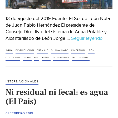
13 de agosto del 2019 Fuente: El Sol de León Nota
de Juan Pablo Hernández El presidente del
Consejo Directivo del sistema de Agua Potable y
Alcantarillado de León Jorge …
Seguir leyendo
Guanaj
→
Inviert
en
AGUA
DISTRIBUCIÓN
DRENAJE
GUANAJUATO
INVERSIÓN
LEÓN
líneas
LICITACIÓN
OBRAS
RED
REÚSO
SUMINISTRO
TRATAMIENTO
estrat
de
la
INTERNACIONALES
red
Ni residual ni fecal: es agua
de
agua
(El País)
(El
Sol
01 FEBRERO 2019
de