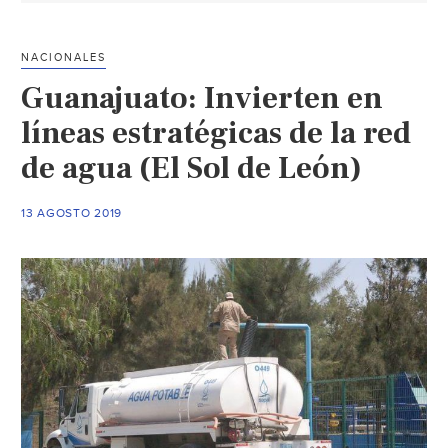
la
gra
NACIONALES
apu
Guanajuato: Invierten en
en
Leó
líneas estratégicas de la red
(Mil
de agua (El Sol de León)
13 AGOSTO 2019