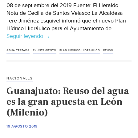
08 de septiembre del 2019 Fuente: El Heraldo
Nota de Cecilia de Santos Velasco La Alcaldesa
Tere Jiménez Esquivel informó que el nuevo Plan
Hídrico Hidráulico para el Ayuntamiento de …
Seguir leyendo
Aguascalientes:
→
Se
abordará
AGUA TRATADA
AYUNTAMIENTO
PLAN HÍDRICO HIDRÁULICO
REÚSO
el
manejo
del
NACIONALES
agua
Guanajuato: Reuso del agua
desde
nuevo
es la gran apuesta en León
enfoque
(Milenio)
(El
Heraldo)
19 AGOSTO 2019