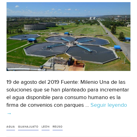
19 de agosto del 2019 Fuente: Milenio Una de las
soluciones que se han planteado para incrementar
el agua disponible para consumo humano es la
firma de convenios con parques …
Seguir leyendo
Gua
→
Reu
del
agu
AGUA
GUANAJUATO
LEÓN
REÚSO
es