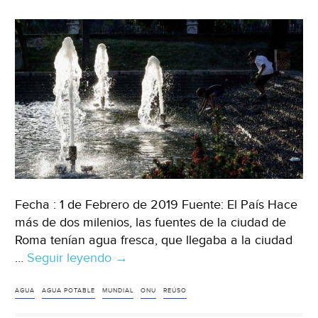
León)
Fecha : 1 de Febrero de 2019 Fuente: El País Hace
más de dos milenios, las fuentes de la ciudad de
Roma tenían agua fresca, que llegaba a la ciudad
…
Seguir leyendo
Ni
→
residual
ni
AGUA
AGUA POTABLE
MUNDIAL
ONU
REÚSO
fecal: