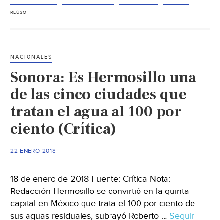
circular
del
REÚSO
agua,
podría
salvar
NACIONALES
Xochimilco:
Sonora: Es Hermosillo una
especialista
(24
de las cinco ciudades que
horas)
tratan el agua al 100 por
ciento (Crítica)
22 ENERO 2018
18 de enero de 2018 Fuente: Crítica Nota:
Redacción Hermosillo se convirtió en la quinta
capital en México que trata el 100 por ciento de
sus aguas residuales, subrayó Roberto …
Seguir