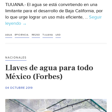
TIJUANA.- El agua se está convirtiendo en una
limitante para el desarrollo de Baja California, por
lo que urge lograr un uso más eficiente, …
Seguir
leyendo
Tijuana:
→
Urge
uso
AGUA
EFICIENCIA.
REÚSO
TIJUANA
USO
eficiente
para
evitar
NACIONALES
que
Llaves de agua para todo
agua
limite
México (Forbes)
desarrollo
en
04 OCTUBRE 2019
BC:
CIGA
(unimexicali)