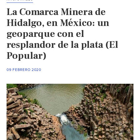
defienda
La Comarca Minera de
el
agua
Hidalgo, en México: un
(La
geoparque con el
Jornada)
resplandor de la plata (El
Popular)
09 FEBRERO 2020