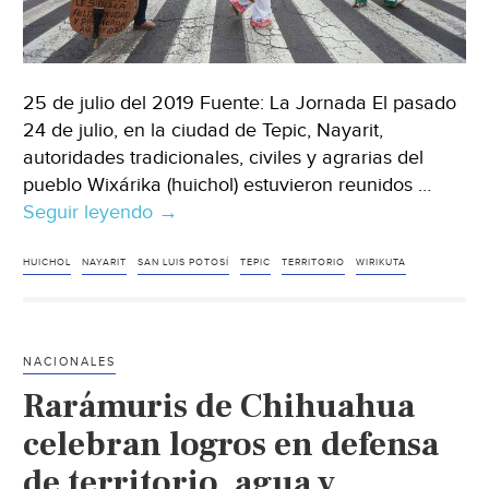
25 de julio del 2019 Fuente: La Jornada El pasado
24 de julio, en la ciudad de Tepic, Nayarit,
autoridades tradicionales, civiles y agrarias del
pueblo Wixárika (huichol) estuvieron reunidos …
Seguir leyendo
Tepic:
→
No
desistiremos
HUICHOL
NAYARIT
SAN LUIS POTOSÍ
TEPIC
TERRITORIO
WIRIKUTA
de
proteger
el
NACIONALES
territorio
Rarámuris de Chihuahua
Wirikuta:
pueblo
celebran logros en defensa
huichol
de territorio, agua y
(La