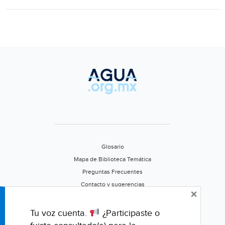
y
el
territorio
Glosario
Mapa de Biblioteca Temática
Preguntas Frecuentes
Contacto y sugerencias
×
Aviso de privacidad
Califica este portal
Tu voz cuenta.
¿Participaste o