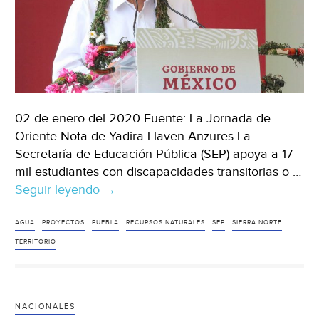
02 de enero del 2020 Fuente: La Jornada de
Oriente Nota de Yadira Llaven Anzures La
Secretaría de Educación Pública (SEP) apoya a 17
mil estudiantes con discapacidades transitorias o …
Seguir leyendo
Puebla:
→
Pese
al
AGUA
PROYECTOS
PUEBLA
RECURSOS NATURALES
SEP
SIERRA NORTE
arribo
TERRITORIO
de
AMLO,
siguen
NACIONALES
en