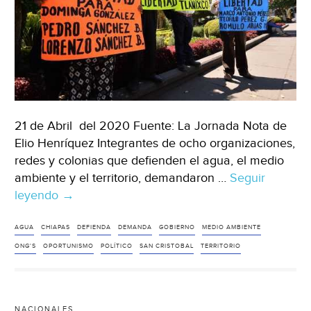
21 de Abril del 2020 Fuente: La Jornada Nota de
Elio Henríquez Integrantes de ocho organizaciones,
redes y colonias que defienden el agua, el medio
ambiente y el territorio, demandaron …
Seguir
leyendo
ONGs
→
de
Chiapas
AGUA
CHIAPAS
DEFIENDA
DEMANDA
GOBIERNO
MEDIO AMBIENTE
piden
ONG'S
OPORTUNISMO
POLÍTICO
SAN CRISTOBAL
TERRITORIO
al
gobierno
se
NACIONALES