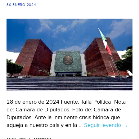
de
30 ENERO 2024
Esc
(ED
28 de enero de 2024 Fuente: Talla Política Nota
de: Camara de Diputados Foto de: Camara de
Diputados Ante la inminente crisis hídrica que
aqueja a nuestro país y en la …
Seguir leyendo
CDMX
→
–