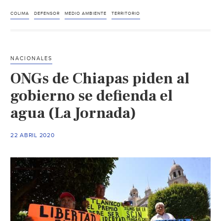
–
Asesinan
COLIMA
DEFENSOR
MEDIO AMBIENTE
TERRITORIO
al
defensor
del
NACIONALES
territorio
ONGs de Chiapas piden al
David
Díaz
gobierno se defienda el
en
agua (La Jornada)
Colima
(La
22 ABRIL 2020
Coperacha)