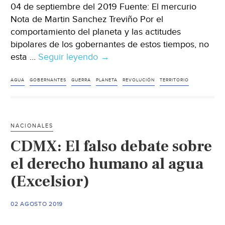
04 de septiembre del 2019 Fuente: El mercurio
Nota de Martin Sanchez Treviño Por el
comportamiento del planeta y las actitudes
bipolares de los gobernantes de estos tiempos, no
esta …
Seguir leyendo
México:
→
La
revolución
AGUA
GOBERNANTES
GUERRA
PLANETA
REVOLUCIÓN
TERRITORIO
por
el
agua
NACIONALES
(El
CDMX: El falso debate sobre
mercurio)
el derecho humano al agua
(Excelsior)
02 AGOSTO 2019