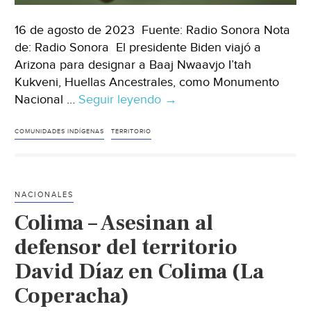
Polític
16 de agosto de 2023 Fuente: Radio Sonora Nota
de: Radio Sonora El presidente Biden viajó a
Arizona para designar a Baaj Nwaavjo I’tah
Kukveni, Huellas Ancestrales, como Monumento
Nacional …
Seguir leyendo
Global
→
–
Sacan
COMUNIDADES INDÍGENAS
TERRITORIO
el
cobre:
La
NACIONALES
lucha
Colima – Asesinan al
por
el
defensor del territorio
agua
David Díaz en Colima (La
(Radio
Coperacha)
Sonora)