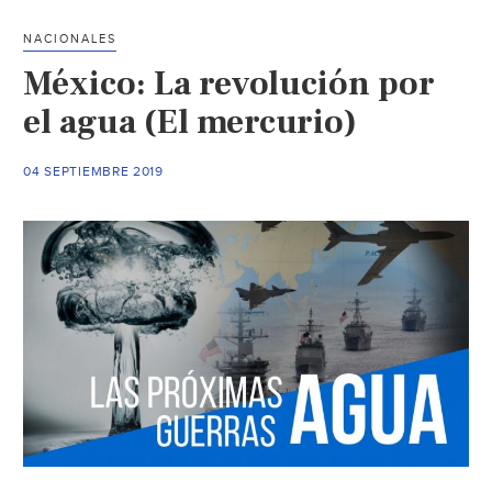
del
NACIONALES
territorio
México: La revolución por
nacional:
Conagua
el agua (El mercurio)
(La
Jornada)
04 SEPTIEMBRE 2019