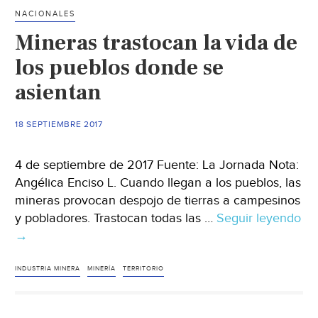
cesan
NACIONALES
y
Mineras trastocan la vida de
se
esperan
los pueblos donde se
en
asientan
31
estados
18 SEPTIEMBRE 2017
del
país
4 de septiembre de 2017 Fuente: La Jornada Nota:
(Excélsior)
Angélica Enciso L. Cuando llegan a los pueblos, las
mineras provocan despojo de tierras a campesinos
y pobladores. Trastocan todas las …
Seguir leyendo
Mineras
→
trastocan
la
INDUSTRIA MINERA
MINERÍA
TERRITORIO
vida
de