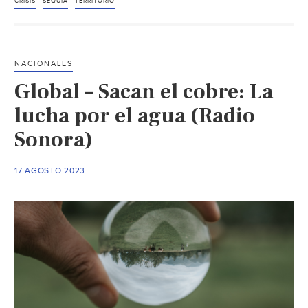
Aprem
CRISIS
SEQUÍA
TERRITORIO
PRD
a
CONA
NACIONALES
a
Global – Sacan el cobre: La
gener
polític
lucha por el agua (Radio
públic
Sonora)
integr
para
17 AGOSTO 2023
hacer
frente
a
la
alarm
sequía
nacion
(Talla