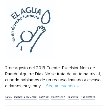
2 de agosto del 2019 Fuente: Excelsior Nota de
Ramón Aguirre Díaz No se trata de un tema trivial,
cuando hablamos de un recurso limitado y escaso,
diríamos muy, muy …
Seguir leyendo
CDMX:
→
El
falso
AGUA
DERECHO HUMANO
ESCASO
MERCANCÍA
RECURSO
TERRITORIO
debate