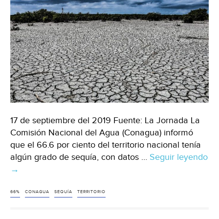
17 de septiembre del 2019 Fuente: La Jornada La
Comisión Nacional del Agua (Conagua) informó
que el 66.6 por ciento del territorio nacional tenía
algún grado de sequía, con datos …
Seguir leyendo
CDMX:
→
Sequía
afecta
66%
CONAGUA
SEQUÍA
TERRITORIO
al
66%