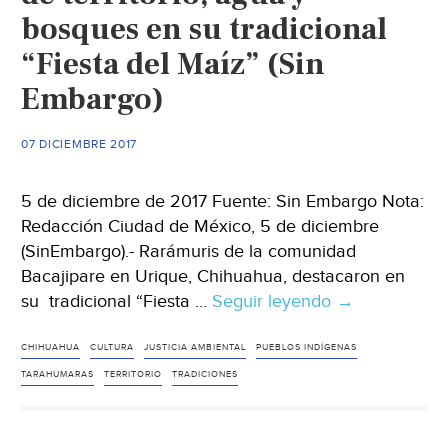
bosques en su tradicional
Jornada)
“Fiesta del Maíz” (Sin
Embargo)
07 DICIEMBRE 2017
5 de diciembre de 2017 Fuente: Sin Embargo Nota:
Redacción Ciudad de México, 5 de diciembre
(SinEmbargo).- Rarámuris de la comunidad
Bacajipare en Urique, Chihuahua, destacaron en
su tradicional “Fiesta …
Seguir leyendo
Rarámuris
→
de
Chihuahua
CHIHUAHUA
CULTURA
JUSTICIA AMBIENTAL
PUEBLOS INDÍGENAS
celebran
TARAHUMARAS
TERRITORIO
TRADICIONES
logros
en