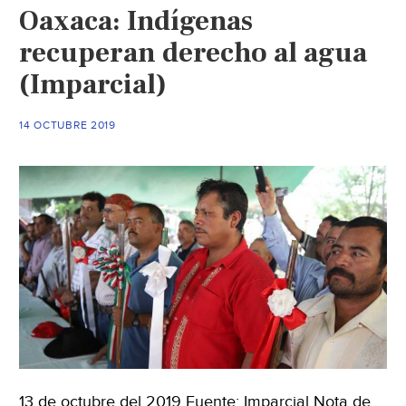
Oaxaca: Indígenas
pie
cinco
recuperan derecho al agua
“proyectos
(Imparcial)
de
muerte”
14 OCTUBRE 2019
en
el
estado
(La
Jornada
de
Oriente)
13 de octubre del 2019 Fuente: Imparcial Nota de