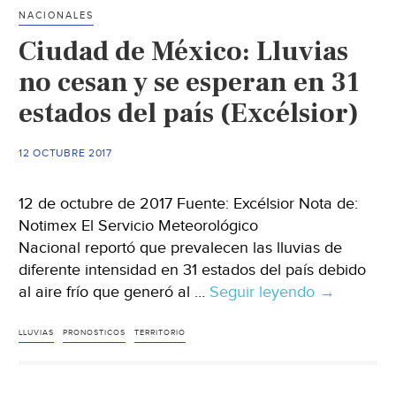
defensa
NACIONALES
de
Ciudad de México: Lluvias
territorio,
agua
no cesan y se esperan en 31
y
estados del país (Excélsior)
bosques
en
12 OCTUBRE 2017
su
tradicional
“Fiesta
12 de octubre de 2017 Fuente: Excélsior Nota de:
del
Notimex El Servicio Meteorológico
Maíz”
Nacional reportó que prevalecen las lluvias de
(Sin
diferente intensidad en 31 estados del país debido
Embargo)
al aire frío que generó al …
Seguir leyendo
Ciudad
→
de
México:
LLUVIAS
PRONOSTICOS
TERRITORIO
Lluvias
no