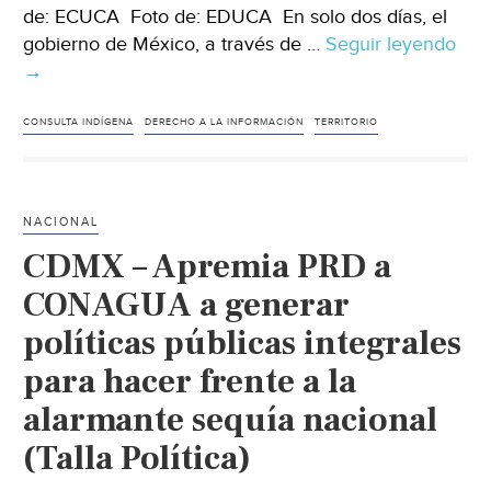
de: ECUCA Foto de: EDUCA En solo dos días, el
gobierno de México, a través de …
Seguir leyendo
Oax
→
–
Ava
pre
CONSULTA INDÍGENA
DERECHO A LA INFORMACIÓN
TERRITORIO
Mar
Ma
con
NACIONAL
con
CDMX – Apremia PRD a
exp
Obs
CONAGUA a generar
del
políticas públicas integrales
Agu
para hacer frente a la
lla
a
alarmante sequía nacional
res
(Talla Política)
el
Acu