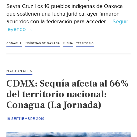
Sayra Cruz Los 16 pueblos indígenas de Oaxaca
que sostienen una lucha jurídica, ayer firmaron
acuerdos con la federación para acceder …
Seguir
leyendo
Oaxaca:
→
Indígenas
recuperan
CONAGUA
INDÍGENAS DE OAXACA
LUCHA
TERRITORIO
derecho
al
agua
NACIONALES
(Imparcial)
CDMX: Sequía afecta al 66%
del territorio nacional:
Conagua (La Jornada)
19 SEPTIEMBRE 2019