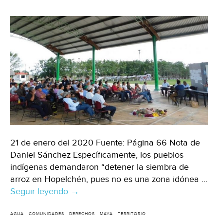
la
plata
(El
Popular
21 de enero del 2020 Fuente: Página 66 Nota de
Daniel Sánchez Específicamente, los pueblos
indígenas demandaron “detener la siembra de
arroz en Hopelchén, pues no es una zona idónea …
Seguir leyendo
Campeche:
→
Exigen
frenar
AGUA
COMUNIDADES
DERECHOS
MAYA
TERRITORIO