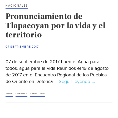
los
NACIONALES
pueblos
Pronunciamiento de
donde
se
Tlapacoyan por la vida y el
asientan
territorio
07 SEPTIEMBRE 2017
07 de septiembre de 2017 Fuente: Agua para
todos, agua para la vida Reunidos el 19 de agosto
de 2017 en el Encuentro Regional de los Pueblos
de Oriente en Defensa …
Seguir leyendo
Pronunciami
→
de
Tlapacoyan
AGUA
DEFENSA
TERRITORIO
por
la
vida