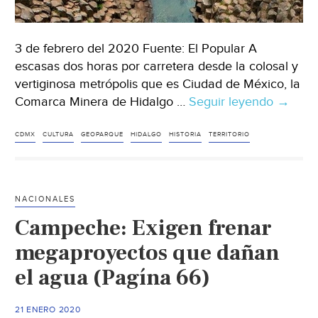
3 de febrero del 2020 Fuente: El Popular A
escasas dos horas por carretera desde la colosal y
vertiginosa metrópolis que es Ciudad de México, la
Comarca Minera de Hidalgo …
Seguir leyendo
La
→
Comar
Minera
CDMX
CULTURA
GEOPARQUE
HIDALGO
HISTORIA
TERRITORIO
de
Hidalgo
en
NACIONALES
México
Campeche: Exigen frenar
un
geopar
megaproyectos que dañan
con
el agua (Pagína 66)
el
respla
21 ENERO 2020
de