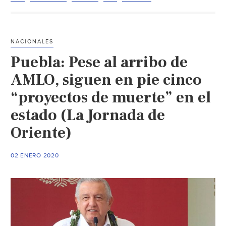
megaproyectos
que
dañan
NACIONALES
el
Puebla: Pese al arribo de
agua
(Pagína
AMLO, siguen en pie cinco
66)
“proyectos de muerte” en el
estado (La Jornada de
Oriente)
02 ENERO 2020