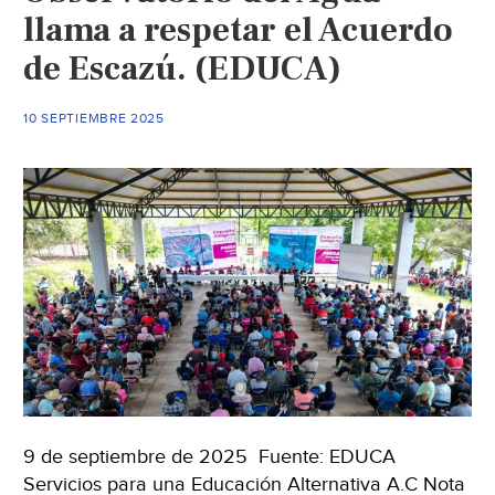
del
llama a respetar el Acuerdo
Colectivo
de Escazú. (EDUCA)
Gui
´Xhi
´Nayaa
10 SEPTIEMBRE 2025
(Cephcis
UNAM)
9 de septiembre de 2025 Fuente: EDUCA
Servicios para una Educación Alternativa A.C Nota