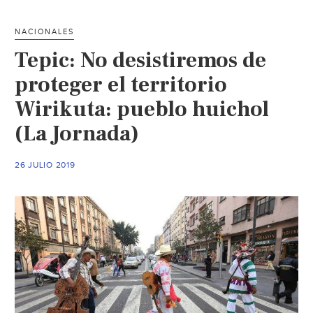
sobre
el
NACIONALES
derecho
Tepic: No desistiremos de
humano
al
proteger el territorio
agua
Wirikuta: pueblo huichol
(Excelsior)
(La Jornada)
26 JULIO 2019