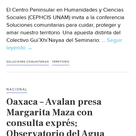
El Centro Peninsular en Humanidades y Ciencias
Sociales (CEPHCIS UNAM) invita a la conferencia
Soluciones comunitarias para cuidar, proteger y
amar nuestro territorio. Una apuesta distinta del
Colectivo Gui´Xhi´Nayaa del Seminario: …
Seguir
leyendo
Soluciones
→
comunitarias
para
SOLUCIONES COMUNITARIAS
TERRITORIO
cuidar,
proteger
y
NACIONAL
amar
Oaxaca – Avalan presa
nuestro
territorio.
Margarita Maza con
Una
consulta exprés;
apuesta
Observatorio del Agua
distinta