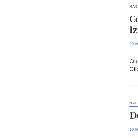
NAC
C
I
20 
Ciu
Ofi
NAC
D
20 