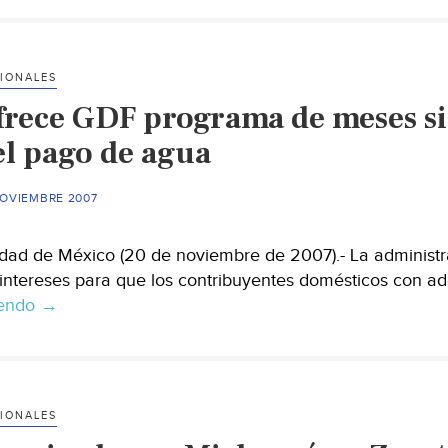
“lo
peor
está
IONALES
por
frece GDF programa de meses si
venir”,
advierte
el pago de agua
la
Ssa
NOVIEMBRE 2007
federal
dad de México (20 de noviembre de 2007).- La administr
 intereses para que los contribuyentes domésticos con a
yendo
Ofrece
→
GDF
programa
de
meses
IONALES
sin