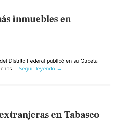
toda
la
ás inmuebles en
República
Mexicana
el Distrito Federal publicó en su Gaceta
rechos …
Seguir leyendo
Condonará
→
GDF
pago
de
agua
a
extranjeras en Tabasco
más
inmuebles
en