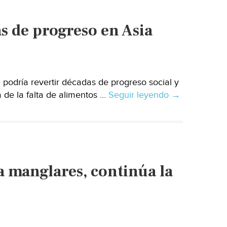
planta
s de progreso en Asia
 podría revertir décadas de progreso social y
de la falta de alimentos …
Seguir leyendo
El
→
cambio
global
revertirá
décadas
de
 a manglares, continúa la
progreso
en
Asia