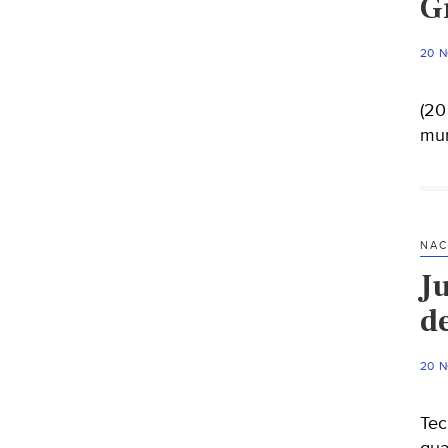
G
20 
(20
mun
NAC
J
de
20 
Tec