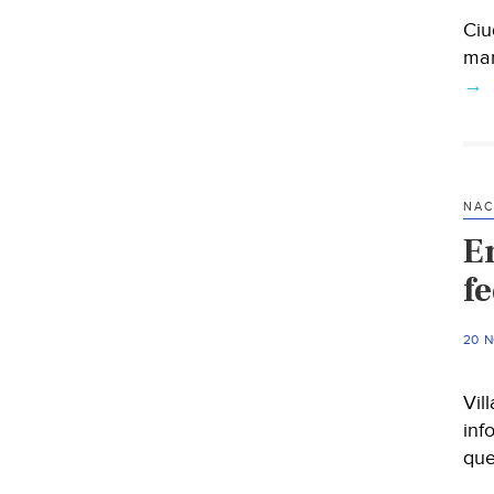
Ciu
man
→
NAC
En
f
20 
Vil
inf
que