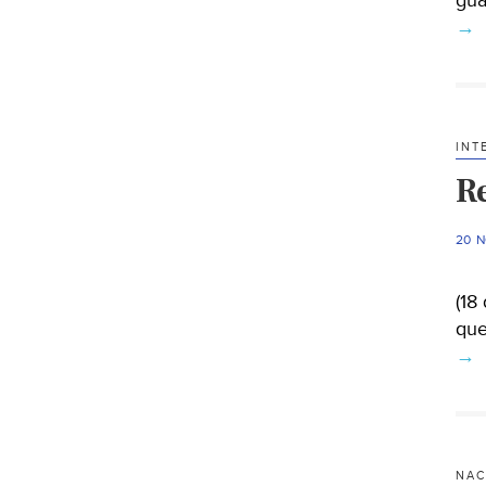
gua
→
INT
R
20 
(18
que
→
NAC