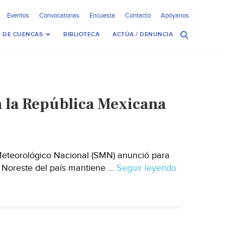
Eventos
Convocatorias
Encuesta
Contacto
Apóyanos
 DE CUENCAS
BIBLIOTECA
ACTÚA / DENUNCIA
da la República Mexicana
Meteorológico Nacional (SMN) anunció para
y Noreste del país mantiene …
Seguir leyendo
Persistirán
las
lluvias
en
casi