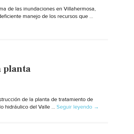
Iztapalapa
ma de las inundaciones en Villahermosa,
deficiente manejo de los recursos que …
 planta
rucción de la planta de tratamiento de
o hidráulico del Valle …
Seguir leyendo
Refuerzan
→
modelo
hidráulico
con