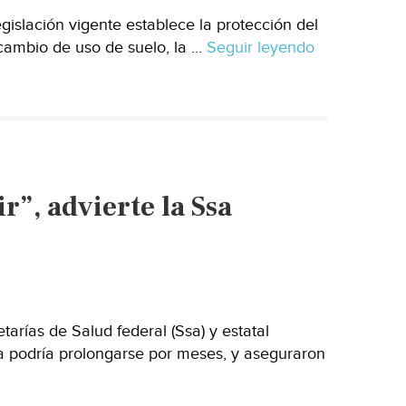
islación vigente establece la protección del
 cambio de uso de suelo, la …
Seguir leyendo
Pese
a
la
legislación
que
protege
a
r”, advierte la Ssa
manglares,
continúa
la
destrucción
arías de Salud federal (Ssa) y estatal
a podría prolongarse por meses, y aseguraron