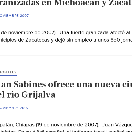
ranizadas en Michoacán y Zacate
intereses
a
NOVIEMBRE 2007
deudores
del
pago
 de noviembre de 2007).- Una fuerte granizada afectó al
de
icipios de Zacatecas y dejó sin empleo a unos 850 jorna
agua
IONALES
uan Sabines ofrece una nueva ci
l río Grijalva
NOVIEMBRE 2007
patán, Chiapas (19 de noviembre de 2007).- Juan Vázquez