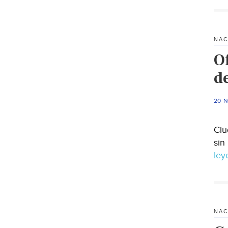
NAC
O
d
20 
Ciu
sin
le
NAC