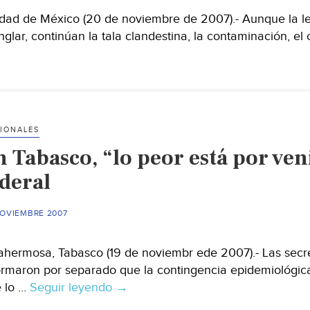
dad de México (20 de noviembre de 2007).- Aunque la leg
glar, continúan la tala clandestina, la contaminación, el
IONALES
 Tabasco, “lo peor está por veni
ederal
NOVIEMBRE 2007
lahermosa, Tabasco (19 de noviembr ede 2007).- Las secret
ormaron por separado que la contingencia epidemiológic
 lo …
Seguir leyendo
En
→
Tabasco,