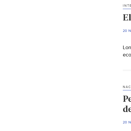
INT
E
20 
Lon
eco
NAC
Pe
d
20 