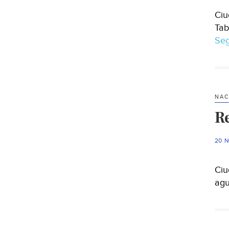
Ciu
Tab
Seg
NAC
R
20 
Ciu
agu