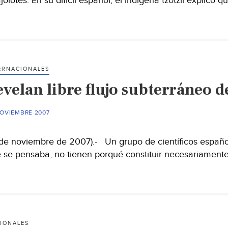
jolotes. En su difícil español, el indígena tzotzil explicó
ERNACIONALES
evelan libre flujo subterráneo d
NOVIEMBRE 2007
 de noviembre de 2007).- Un grupo de científicos español
 se pensaba, no tienen porqué constituir necesariament
IONALES