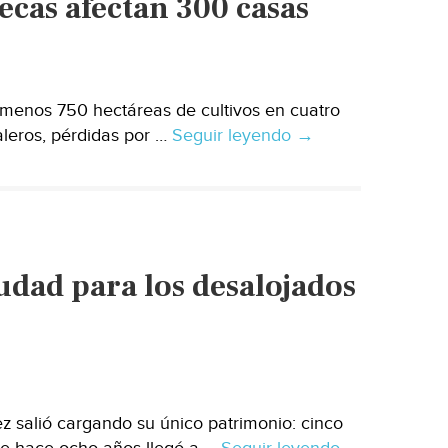
cas afectan 300 casas
 menos 750 hectáreas de cultivos en cuatro
leros, pérdidas por …
Seguir leyendo
Granizadas
→
en
Michoacán
y
Zacatecas
afectan
udad para los desalojados
300
casas
 salió cargando su único patrimonio: cinco