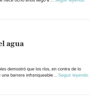
 que hace ocho años llegó a …
Seguir leyendo
Juan
Sabines
ofrece
una
nueva
ciudad
para
el agua
los
desalojados
del
río
Grijalva
es demostró que los ríos, en contra de lo
e una barrera infranqueable …
Seguir leyendo
Revelan
libre
flujo
subterráne
del
agua