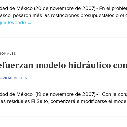
dad de México (20 de noviembre de 2007).- En el proble
asco, pesaron más las restricciones presupuestales o el 
uir leyendo
Desoyeron
→
también
advertencias
extranjeras
en
IONALES
Tabasco
efuerzan modelo hidráulico con
NOVIEMBRE 2007
dad de México (19 de noviembre de 2007).- Con la const
as residuales El Salto, comenzará a modificarse el model