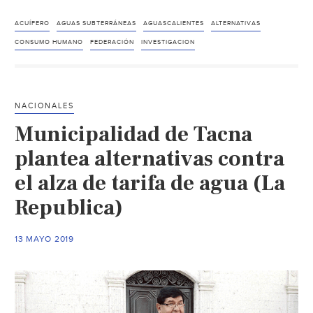
Es
necesario
ACUÍFERO
AGUAS SUBTERRÁNEAS
AGUASCALIENTES
ALTERNATIVAS
un
CONSUMO HUMANO
FEDERACIÓN
INVESTIGACION
mayor
aprovechamiento
de
NACIONALES
aguas
Municipalidad de Tacna
superficiales
(LJA.MX)
plantea alternativas contra
el alza de tarifa de agua (La
Republica)
13 MAYO 2019