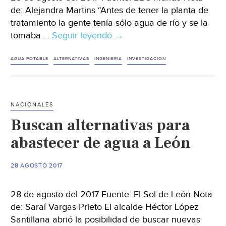
de: Alejandra Martins “Antes de tener la planta de
tratamiento la gente tenía sólo agua de río y se la
tomaba …
Seguir leyendo
La
→
revolucionaria
invención
AGUA POTABLE
ALTERNATIVAS
INGENIERIA
INVESTIGACION
que
provee
de
NACIONALES
agua
Buscan alternativas para
potable
(sin
abastecer de agua a León
electricidad)
a
28 AGOSTO 2017
miles
de
28 de agosto del 2017 Fuente: El Sol de León Nota
personas
de: Saraí Vargas Prieto El alcalde Héctor López
en
Santillana abrió la posibilidad de buscar nuevas
Honduras