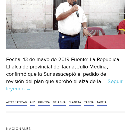
Fecha: 13 de mayo de 2019 Fuente: La Republica
El alcalde provincial de Tacna, Julio Medina,
confirmó que la Sunassaceptó el pedido de
revisión del plan que aprobó el alza de la …
Seguir
leyendo
Municipalidad
→
de
Tacna
ALTERNATIVAS
ALZ
CONTRA
DE AGUA
PLANETA
TACNA
TARFIA
plantea
alternativas
contra
NACIONALES