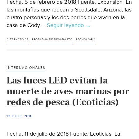
Fecha: 5 de febrero de 2018 Fuente: Expansión En
las montañas que rodean a Scottsdale, Arizona, las
cuatro personas y los dos perros que viven en la
casa de Cody …
Seguir leyendo
El
→
agua
potable
ALTERNATIVAS
PROBLEMA DE DESABASTO
TECNOLOGÍA
escasea…
la
repuesta
INTERNACIONALES
está
Las luces LED evitan la
en
el
muerte de aves marinas por
aire
redes de pesca (Ecoticias)
(Expansión)
13 JULIO 2018
Fecha: 11 de julio de 2018 Fuente: Ecoticias La