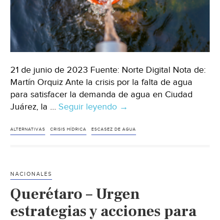
21 de junio de 2023 Fuente: Norte Digital Nota de:
Martín Orquiz Ante la crisis por la falta de agua
para satisfacer la demanda de agua en Ciudad
Juárez, la …
Seguir leyendo
Chihuahua-
→
Hay
alternativas
ALTERNATIVAS
CRISIS HÍDRICA
ESCASEZ DE AGUA
para
traer
más
NACIONALES
agua
Querétaro – Urgen
a
Juárez,
estrategias y acciones para
cuestan