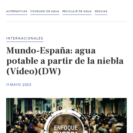
Urg
estr
ALTERNATIVAS
CONSUMO DE AGUA
RECICLAJE DE AGUA
SEQUIAS
y
acci
para
INTERNACIONALES
capt
Mundo-España: agua
y
recic
potable a partir de la niebla
de
(Vídeo)(DW)
agu
(Cód
11 MAYO 2023
Info