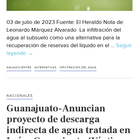
03 de julio de 2023 Fuente: El Heraldo Nota de:
Leonardo Márquez Alvarado La infiltración del
agua al subsuelo como una alternativa para la
recuperación de reservas del líquido en el …
Seguir
leyendo
Aguascalientes-
→
Infiltrar
agua
AGUASCLIENTES
ALTERNATIVAS
INFILTRACIÓN DEL AGUA
no
es
descabellado
NACIONALES
(Heraldo)
Guanajuato-Anuncian
proyecto de descarga
indirecta de agua tratada en