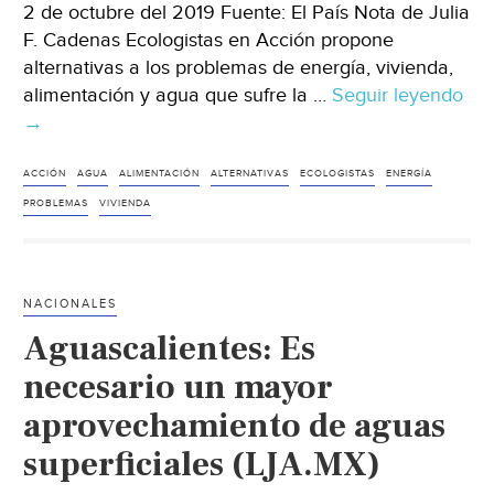
2 de octubre del 2019 Fuente: El País Nota de Julia
F. Cadenas Ecologistas en Acción propone
alternativas a los problemas de energía, vivienda,
alimentación y agua que sufre la …
Seguir leyendo
Esp
→
El
Mad
de
ACCIÓN
AGUA
ALIMENTACIÓN
ALTERNATIVAS
ECOLOGISTAS
ENERGÍA
los
PROBLEMAS
VIVIENDA
eco
(El
Paí
NACIONALES
Aguascalientes: Es
necesario un mayor
aprovechamiento de aguas
superficiales (LJA.MX)