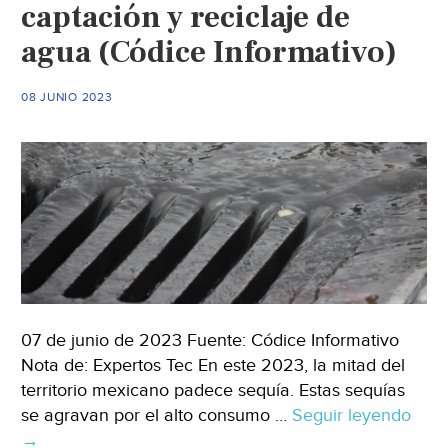
captación y reciclaje de
cientos
agua (Códice Informativo)
de
millones
(Norte
08 JUNIO 2023
Digital)
07 de junio de 2023 Fuente: Códice Informativo
Nota de: Expertos Tec En este 2023, la mitad del
territorio mexicano padece sequía. Estas sequías
se agravan por el alto consumo …
Seguir leyendo
Quer
→
–