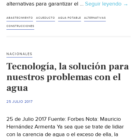
alternativas para garantizar el …
Seguir leyendo
Busc
→
altern
para
ABASTECIMIENTO
ACUEDUCTO
AGUA POTABLE
ALTERNATIVAS
abast
CONSTRUCCIONES
de
agua
a
NACIONALES
León
Tecnología, la solución para
nuestros problemas con el
agua
25 JULIO 2017
25 de Julio 2017 Fuente: Forbes Nota: Mauricio
Hernández Armenta Ya sea que se trate de lidiar
con la carencia de agua o el exceso de ella, la