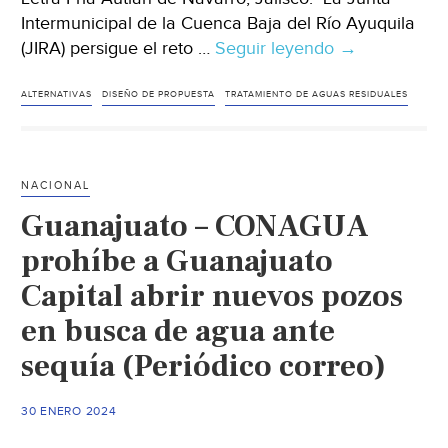
Intermunicipal de la Cuenca Baja del Río Ayuquila
(JIRA) persigue el reto …
Seguir leyendo
Jalisco
→
–
Reto
ALTERNATIVAS
DISEÑO DE PROPUESTA
TRATAMIENTO DE AGUAS RESIDUALES
de
la
JIRA
NACIONAL
en
Guanajuato – CONAGUA
2025:
Crear
prohíbe a Guanajuato
un
Capital abrir nuevos pozos
sistema
en busca de agua ante
ecológico
de
sequía (Periódico correo)
tratamiento
de
30 ENERO 2024
agua