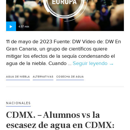
11 de mayo de 2023 Fuente: DW Vídeo de: DW En
Gran Canaria, un grupo de científicos quiere
mitigar los efectos de la sequía condensando el
agua de la niebla. Cuando …
Seguir leyendo
Mundo-
→
España:
agua
AGUA DE NIEBLA
ALTERNATIVAS
COSECHA DE AGUA
potable
a
partir
NACIONALES
de
CDMX. – Alumnos vs la
la
niebla
escasez de agua en CDMX:
(Vídeo)