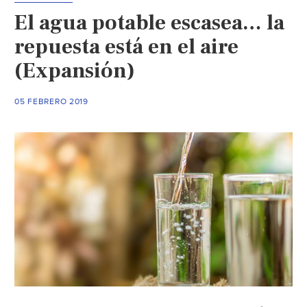
el
El agua potable escasea… la
alza
de
repuesta está en el aire
tarifa
(Expansión)
de
agua
05 FEBRERO 2019
(La
Republica)