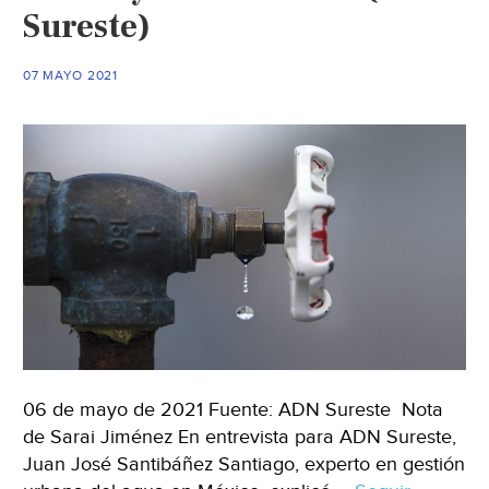
del
Sureste)
agua
(El
07 MAYO 2021
Siglo
de
Torreón)
06 de mayo de 2021 Fuente: ADN Sureste Nota
de Sarai Jiménez En entrevista para ADN Sureste,
Juan José Santibáñez Santiago, experto en gestión