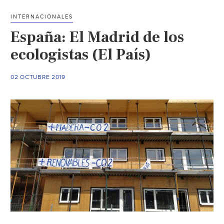
cambiar
INTERNACIONALES
plástico
España: El Madrid de los
por
aluminio
ecologistas (El País)
(La
Jornada)
02 OCTUBRE 2019