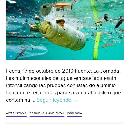
Fecha: 17 de octubre de 2019 Fuente: La Jornada
Las multinacionales del agua embotellada están
intensificando las pruebas con latas de aluminio
fácilmente reciclables para sustituir al plástico que
contamina …
Seguir leyendo
Londres:
→
Embotelladoras
de
ALTERNATIVAS
CONCIENCIA AMBIENTAL
ECOLOGÍA
agua
prueban