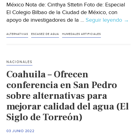
México Nota de: Cinthya Sttetin Foto de: Especial
El Colegio Bilbao de la Ciudad de México, con
apoyo de investigadores de la …
Seguir leyendo
CDM
→
–
Alum
ALTERNATIVAS
ESCASEZ DE AGUA
HUMEDALES ARTIFICIALES
vs
la
esca
NACIONALES
de
Coahuila – Ofrecen
agua
en
conferencia en San Pedro
CDM
sobre alternativas para
así
mejorar calidad del agua (El
son
los
Siglo de Torreón)
hume
artifi
03 JUNIO 2022
en