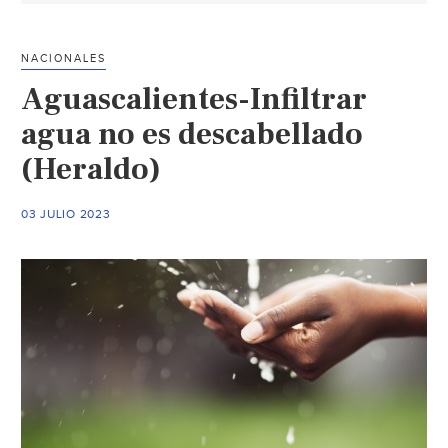
a
Guanajuato
NACIONALES
Capital
Aguascalientes-Infiltrar
abrir
nuevos
agua no es descabellado
pozos
(Heraldo)
en
busca
03 JULIO 2023
de
agua
ante
sequía
(Periódico
correo)