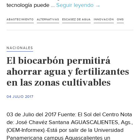
tecnología puede …
Seguir leyendo
Tecnología,
→
la
solución
ABASTECIMIENTO
ALTERNATIVAS
ESCASEZ DE AGUA
INNOVACIÓN
OMS
para
nuestros
problemas
NACIONALES
con
El biocarbón permitirá
el
agua
ahorrar agua y fertilizantes
en las zonas cultivables
04 JULIO 2017
03 de Julio del 2017 Fuente: El Sol del Centro Nota
de: José Chavéz Santana AGUASCALIENTES, Ags.,
(OEM-Informex).-Está por salir de la Universidad
Panamericana campus Aguascalientes un