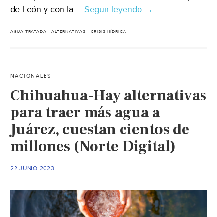
de León y con la …
Seguir leyendo
Guanajuato-
→
Anuncian
proyecto
AGUA TRATADA
ALTERNATIVAS
CRISIS HÍDRICA
de
descarga
indirecta
NACIONALES
de
Chihuahua-Hay alternativas
agua
tratada
para traer más agua a
en
Juárez, cuestan cientos de
León,
millones (Norte Digital)
Guanajuato
(Vértigo
Político)
22 JUNIO 2023