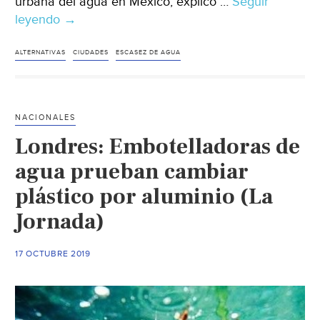
urbana del agua en México, explicó …
Seguir
leyendo
Oaxaca-
→
Ante
la
ALTERNATIVAS
CIUDADES
ESCASEZ DE AGUA
escasez
de
agua,
NACIONALES
expertos
Londres: Embotelladoras de
desarrollan
proyectos
agua prueban cambiar
alternativos
plástico por aluminio (La
de
Jornada)
abasto
y
reutilización
17 OCTUBRE 2019
(ADN
Sureste)