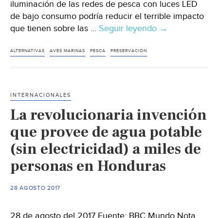
iluminación de las redes de pesca con luces LED
de bajo consumo podría reducir el terrible impacto
que tienen sobre las …
Seguir leyendo
Las
→
luces
LED
ALTERNATIVAS
AVES MARINAS
PESCA
PRESERVACIÓN
evitan
la
muerte
INTERNACIONALES
de
La revolucionaria invención
aves
marinas
que provee de agua potable
por
(sin electricidad) a miles de
redes
personas en Honduras
de
pesca
(Ecoticias)
28 AGOSTO 2017
28 de agosto del 2017 Fuente: BBC Mundo Nota