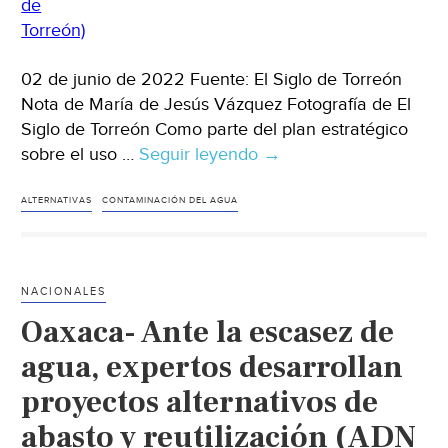
02 de junio de 2022 Fuente: El Siglo de Torreón
Nota de María de Jesús Vázquez Fotografía de El
Siglo de Torreón Como parte del plan estratégico
sobre el uso …
Seguir leyendo
Coahuila
→
–
Ofrecen
ALTERNATIVAS
CONTAMINACIÓN DEL AGUA
conferencia
en
San
NACIONALES
Pedro
Oaxaca- Ante la escasez de
sobre
alternativas
agua, expertos desarrollan
para
proyectos alternativos de
mejorar
abasto y reutilización (ADN
calidad