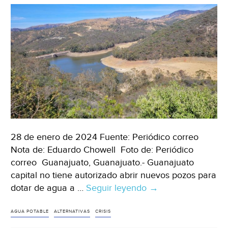
para
cada
municipio
(Letra
Fría)
28 de enero de 2024 Fuente: Periódico correo
Nota de: Eduardo Chowell Foto de: Periódico
correo Guanajuato, Guanajuato.- Guanajuato
capital no tiene autorizado abrir nuevos pozos para
dotar de agua a …
Seguir leyendo
Guanajuato
→
–
CONAGUA
AGUA POTABLE
ALTERNATIVAS
CRISIS
prohíbe