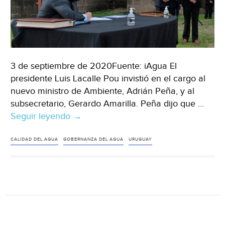
3 de septiembre de 2020Fuente: iAgua El
presidente Luis Lacalle Pou invistió en el cargo al
nuevo ministro de Ambiente, Adrián Peña, y al
subsecretario, Gerardo Amarilla. Peña dijo que …
Seguir leyendo
Uruguay:
→
el
nuevo
CALIDAD DEL AGUA
GOBERNANZA DEL AGUA
URUGUAY
Ministerio
de
Ambiente
priorizará
las
acciones