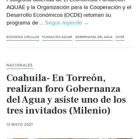
AQUAE y la Organización para la Cooperación y el
Desarrollo Económicos (OCDE) retoman su
programa de …
Seguir leyendo
Mundo-
→
Aquae
y
ECONOMÍA CIRCULAR
FUNDACIÓN AQUAE
GOBERNANZA DEL AGUA
OCDE
la
OCDE
convocan
NACIONALES
una
Coahuila- En Torreón,
nueva
beca
realizan foro Gobernanza
para
del Agua y asiste uno de los
formarse
tres invitados (Milenio)
en
gobernanza
del
13 MAYO 2021
agua