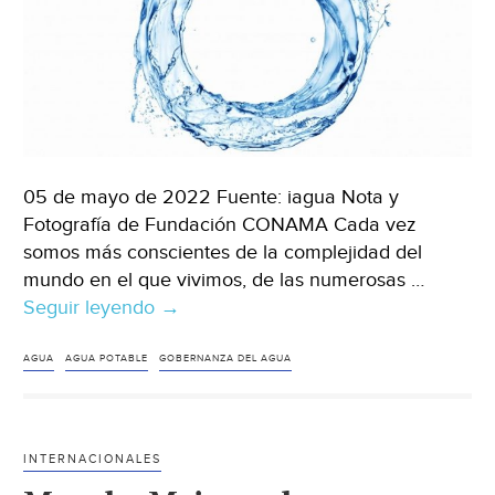
(iagua)
05 de mayo de 2022 Fuente: iagua Nota y
Fotografía de Fundación CONAMA Cada vez
somos más conscientes de la complejidad del
mundo en el que vivimos, de las numerosas …
Seguir leyendo
Mundo-
→
Es
la
AGUA
AGUA POTABLE
GOBERNANZA DEL AGUA
hora
de
innovar
INTERNACIONALES
en