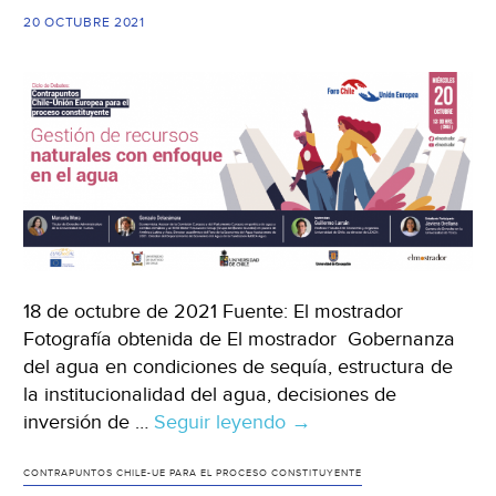
gobernanza
20 OCTUBRE 2021
(El
Confidencial)
18 de octubre de 2021 Fuente: El mostrador
Fotografía obtenida de El mostrador Gobernanza
del agua en condiciones de sequía, estructura de
la institucionalidad del agua, decisiones de
inversión de …
Seguir leyendo
Mundo
→
–
Gobernanza
CONTRAPUNTOS CHILE-UE PARA EL PROCESO CONSTITUYENTE