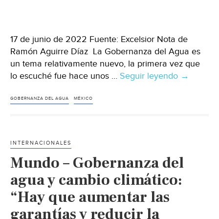
17 de junio de 2022 Fuente: Excelsior Nota de
Ramón Aguirre Díaz La Gobernanza del Agua es
un tema relativamente nuevo, la primera vez que
lo escuché fue hace unos …
Seguir leyendo
México-
→
La
Gobernan
GOBERNANZA DEL AGUA
MÉXICO
del
Agua
(Excelsior)
INTERNACIONALES
Mundo – Gobernanza del
agua y cambio climático:
“Hay que aumentar las
garantías y reducir la