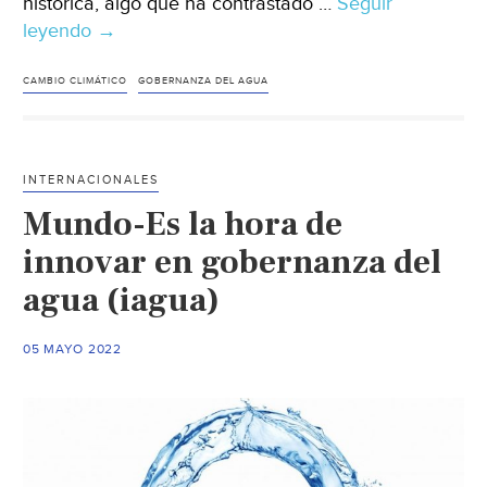
histórica, algo que ha contrastado …
Seguir
leyendo
Mundo
→
–
Gobernanza
CAMBIO CLIMÁTICO
GOBERNANZA DEL AGUA
del
agua
y
INTERNACIONALES
cambio
Mundo-Es la hora de
climático:
“Hay
innovar en gobernanza del
que
agua (iagua)
aumentar
las
05 MAYO 2022
garantías
y
reducir
la
demanda”