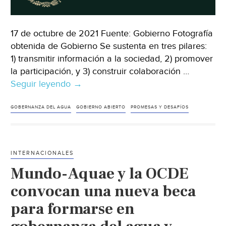
mostrador)
17 de octubre de 2021 Fuente: Gobierno Fotografía
obtenida de Gobierno Se sustenta en tres pilares:
1) transmitir información a la sociedad, 2) promover
la participación, y 3) construir colaboración …
Seguir leyendo
México
→
–
Gobierno
GOBERNANZA DEL AGUA
GOBIERNO ABIERTO
PROMESAS Y DESAFÍOS
abierto
y
gobernanza
INTERNACIONALES
del
Mundo-Aquae y la OCDE
agua:
promesas
convocan una nueva beca
y
para formarse en
desafíos
(gobierno)