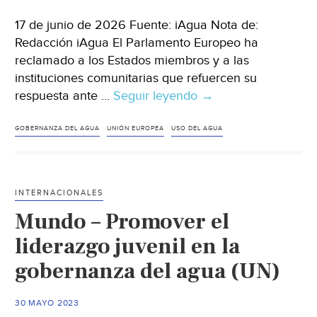
17 de junio de 2026 Fuente: iAgua Nota de:
Redacción iAgua El Parlamento Europeo ha
reclamado a los Estados miembros y a las
instituciones comunitarias que refuercen su
respuesta ante …
Seguir leyendo
Mundo
→
–
La
GOBERNANZA DEL AGUA
UNIÓN EUROPEA
USO DEL AGUA
Eurocámara
pide
reforzar
INTERNACIONALES
la
Mundo – Promover el
respuesta
de
liderazgo juvenil en la
la
gobernanza del agua (UN)
UE
frente
30 MAYO 2023
al