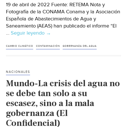
19 de abril de 2022 Fuente: RETEMA Nota y
Fotografía de la CONAMA Conama y la Asociación
Española de Abastecimientos de Agua y
Saneamiento (AEAS) han publicado el informe “El
…
Seguir leyendo
Mundo-
→
Mejorar
la
CAMBIO CLIMÁTICO
CONTAMINACIÓN
GOBERNANZA DEL AGUA
gobernanza
del
agua
NACIONALES
ante
Mundo-La crisis del agua no
riesgos
climáticos
se debe tan solo a su
y
escasez, sino a la mala
de
gobernanza (El
contaminación
(RETEMA)
Confidencial)