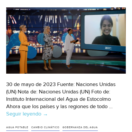
uso
del
agua
como
arma
política
(iAgua)
30 de mayo de 2023 Fuente: Naciones Unidas
(UN) Nota de: Naciones Unidas (UN) Foto de:
Instituto Internacional del Agua de Estocolmo
Ahora que los países y las regiones de todo …
Seguir leyendo
Mundo
→
–
Promover
AGUA POTABLE
CAMBIO CLIMÁTICO
GOBERNANZA DEL AGUA