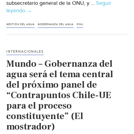
subsecretario general de la ONU, y …
Seguir
leyendo
Mundo-
→
La
crisis
GESTIÓN DEL AGUA
GOBERNANZA DEL AGUA
ONU
del
agua
no
INTERNACIONALES
se
Mundo – Gobernanza del
debe
tan
agua será el tema central
solo
del próximo panel de
a
“Contrapuntos Chile-UE
su
escasez,
para el proceso
sino
constituyente” (El
a
la
mostrador)
mala