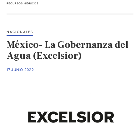
el
RECURSOS HÍDRICOS
liderazgo
juvenil
en
NACIONALES
la
México- La Gobernanza del
gobernanza
del
Agua (Excelsior)
agua
(UN)
17 JUNIO 2022