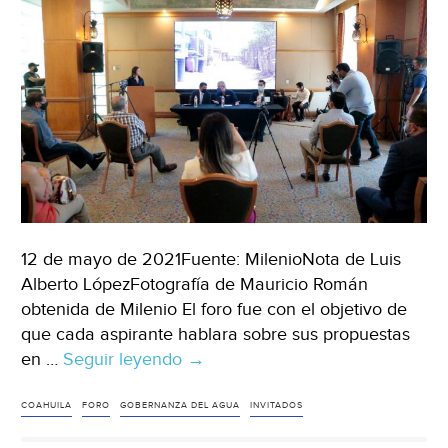
y
economía
circular
(El
Economista)
12 de mayo de 2021Fuente: MilenioNota de Luis
Alberto LópezFotografía de Mauricio Román
obtenida de Milenio El foro fue con el objetivo de
que cada aspirante hablara sobre sus propuestas
en …
Seguir leyendo
Coahuila-
→
En
Torreón,
COAHUILA
FORO
GOBERNANZA DEL AGUA
INVITADOS
realizan