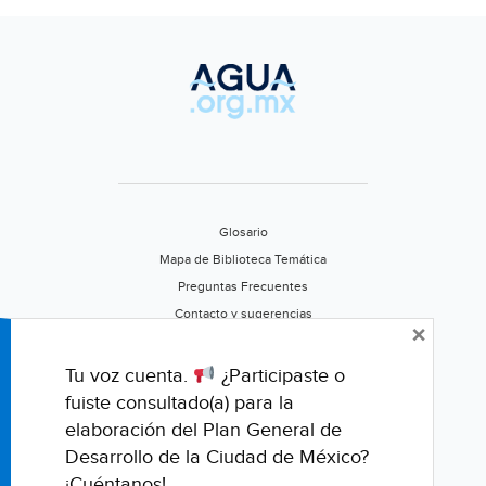
en
calidad
del
agua
y
residuos
(iAgua)
Glosario
Mapa de Biblioteca Temática
Preguntas Frecuentes
Contacto y sugerencias
×
Aviso de privacidad
Califica este portal
Tu voz cuenta.
¿Participaste o
fuiste consultado(a) para la
elaboración del Plan General de
Desarrollo de la Ciudad de México?
¡Cuéntanos!