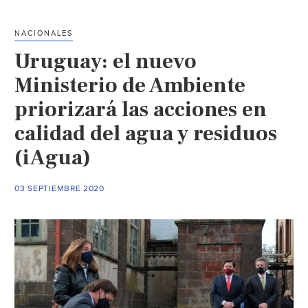
foro
Gobernanza
NACIONALES
del
Uruguay: el nuevo
Agua
y
Ministerio de Ambiente
asiste
priorizará las acciones en
uno
calidad del agua y residuos
de
los
(iAgua)
tres
invitados
03 SEPTIEMBRE 2020
(Milenio)