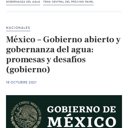
del
GOBERNANZA DEL AGUA
TEMA CENTRAL DEL PRÓXIMO PANEL
agua
será
el
NACIONALES
tema
México – Gobierno abierto y
central
del
gobernanza del agua:
próximo
promesas y desafíos
panel
(gobierno)
de
“Contrapuntos
Chile-
18 OCTUBRE 2021
UE
para
el
proceso
constituyente”
(El