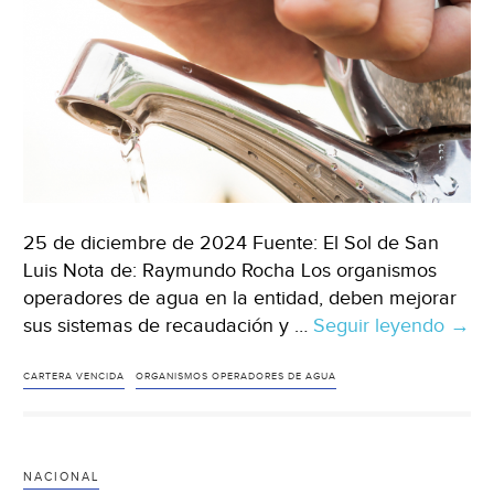
25 de diciembre de 2024 Fuente: El Sol de San
Luis Nota de: Raymundo Rocha Los organismos
operadores de agua en la entidad, deben mejorar
sus sistemas de recaudación y …
Seguir leyendo
San
→
Luis
Potos
CARTERA VENCIDA
ORGANISMOS OPERADORES DE AGUA
Mate
ejem
de
NACIONAL
éxito