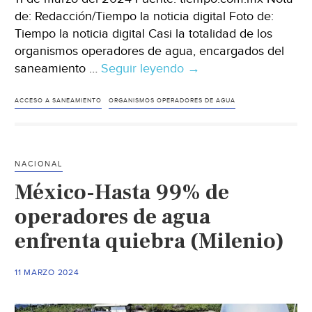
de: Redacción/Tiempo la noticia digital Foto de:
Tiempo la noticia digital Casi la totalidad de los
organismos operadores de agua, encargados del
saneamiento …
Seguir leyendo
México-
→
Quebrados,
99%
ACCESO A SANEAMIENTO
ORGANISMOS OPERADORES DE AGUA
de
operadores
de
NACIONAL
agua
México-Hasta 99% de
(Tiempo
la
operadores de agua
noticia
enfrenta quiebra (Milenio)
digital)
11 MARZO 2024