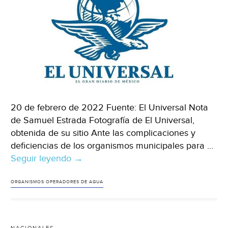
20 de febrero de 2022 Fuente: El Universal Nota
de Samuel Estrada Fotografía de El Universal,
obtenida de su sitio Ante las complicaciones y
deficiencias de los organismos municipales para …
Seguir leyendo
San
→
Luis
Potosí-
ORGANISMOS OPERADORES DE AGUA
Congreso
de
SLP