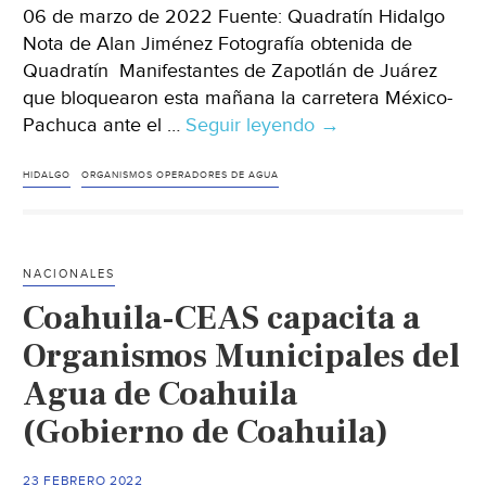
06 de marzo de 2022 Fuente: Quadratín Hidalgo
Nota de Alan Jiménez Fotografía obtenida de
Quadratín Manifestantes de Zapotlán de Juárez
que bloquearon esta mañana la carretera México-
Pachuca ante el …
Seguir leyendo
Hidalgo-
→
Pobladores
de
HIDALGO
ORGANISMOS OPERADORES DE AGUA
Zapotitlán
quieren
crear
NACIONALES
su
Coahuila-CEAS capacita a
propio
organismo
Organismos Municipales del
operador
Agua de Coahuila
de
(Gobierno de Coahuila)
agua
(Quadratín)
23 FEBRERO 2022