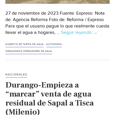
27 de noviembre de 2023 Fuente: Expreso Nota
de: Agencia Reforma Foto de: Reforma / Expreso
Para que el usuario pague lo que realmente cuesta
llevar el agua a hogares, …
Seguir leyendo
México-
→
Buscan
legislar
AUMENTO DE TARIFA DE AGUA
AUTONOMÍA
tarifas
ORGANISMOS OPERADORES DE AGUA
de
agua
a
NACIONALES
nivel
Durango-Empieza a
nacional
(Expreso)
“marcar” venta de agua
residual de Sapal a Tisca
(Milenio)