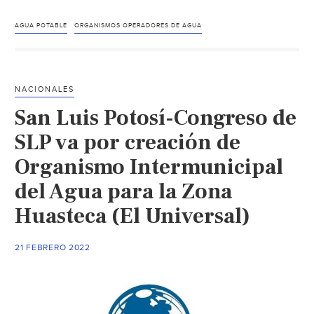
CEAS
capacita
AGUA POTABLE
ORGANISMOS OPERADORES DE AGUA
a
Organismos
Municipales
NACIONALES
del
San Luis Potosí-Congreso de
Agua
de
SLP va por creación de
Coahuila
Organismo Intermunicipal
(Gobierno
del Agua para la Zona
de
Coahuila)
Huasteca (El Universal)
21 FEBRERO 2022