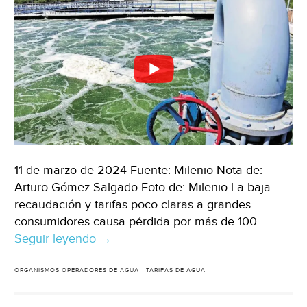
11 de marzo de 2024 Fuente: Milenio Nota de:
Arturo Gómez Salgado Foto de: Milenio La baja
recaudación y tarifas poco claras a grandes
consumidores causa pérdida por más de 100 …
Seguir leyendo
México-
→
Hasta
99%
ORGANISMOS OPERADORES DE AGUA
TARIFAS DE AGUA
de