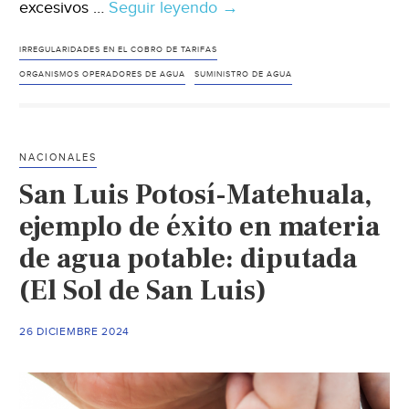
excesivos …
Seguir leyendo
Puebla-
→
Congreso
llamará
IRREGULARIDADES EN EL COBRO DE TARIFAS
a
ORGANISMOS OPERADORES DE AGUA
SUMINISTRO DE AGUA
comparecer
a
organismos
NACIONALES
operadores
San Luis Potosí-Matehuala,
de
agua
ejemplo de éxito en materia
por
de agua potable: diputada
cobros
(El Sol de San Luis)
excesivos
(El
Heraldo
26 DICIEMBRE 2024
de
Puebla)