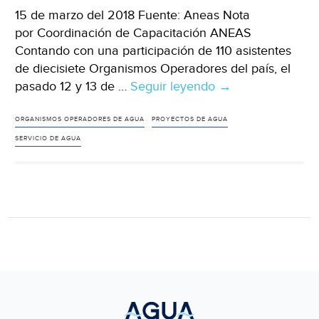
15 de marzo del 2018 Fuente: Aneas Nota
por Coordinación de Capacitación ANEAS
Contando con una participación de 110 asistentes
de diecisiete Organismos Operadores del país, el
pasado 12 y 13 de …
Seguir leyendo
México:
→
Se
desarrolla
ORGANISMOS OPERADORES DE AGUA
PROYECTOS DE AGUA
con
SERVICIO DE AGUA
éxito
la
Jornada
de
Competencias
Laborales
(Aneas)