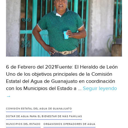
6 de Febrero del 2021Fuente: El Heraldo de León
Uno de los objetivos principales de la Comisión
Estatal del Agua de Guanajuato en coordinación
con los Municipios del Estado a …
Seguir leyendo
Guan
→
POT
AGU
EN
COMISIÓN ESTATAL DEL AGUA DE GUANAJUATO
31
DOTAR DE AGUA PARA EL BIENESTAR DE MÁS FAMILIAS
LOC
MUNICIPIOS DEL ESTADO
ORGANISMOS OPERADORES DE AGUA