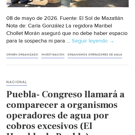
08 de mayo de 2026. Fuente: El Sol de Mazatlán
Nota de: Carla González La regidora Maribel
Chollet Morán aseguró que no debe haber espacio
para la sospecha ni para …
Seguir leyendo
Mazatlán-
→
Regidora
exige
CRIMEN ORGANIZADO
INVESTIGACIÓN
ORGANISMOS OPERADORES DE AGUA
investigar
presunta
infiltración
NACIONAL
criminal
Puebla- Congreso llamará a
en
juntas
comparecer a organismos
de
operadores de agua por
agua
cobros excesivos (El
de
Sinaloa