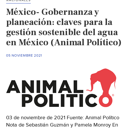
NACIONALES
va
México- Gobernanza y
por
creación
planeación: claves para la
de
gestión sostenible del agua
Organismo
en México (Animal Político)
Intermunicipal
del
Agua
05 NOVIEMBRE 2021
para
la
Zona
Huasteca
(El
Universal)
03 de noviembre de 2021 Fuente: Animal Político
Nota de Sebastián Guzmán y Pamela Monroy En