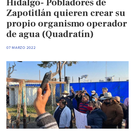
Hidalgo- Pobladores de
tarifa
del
Zapotitlán quieren crear su
agua
propio organismo operador
de
de agua (Quadratín)
hasta
un
6%
07 MARZO 2022
para
SLP
(Astrol