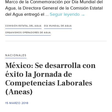
Marco de la Conmemoración por Día Mundial del
Agua, la Directora General de la Comisión Estatal
del Agua entregó el …
Seguir leyendo
Guanajuato:Re
→
CEAG
a
COMISIÓN ESTATAL DEL AGUA
DÍA MUNDIAL DE AGUA
personal
ORGANISMOS OPERADORES DE AGUA
del
sector
hidráulico
NACIONALES
(zona
México: Se desarrolla con
franca)
éxito la Jornada de
Competencias Laborales
(Aneas)
15 MARZO 2018