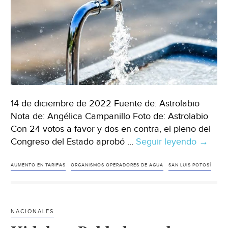
14 de diciembre de 2022 Fuente de: Astrolabio
Nota de: Angélica Campanillo Foto de: Astrolabio
Con 24 votos a favor y dos en contra, el pleno del
Congreso del Estado aprobó …
Seguir leyendo
San
→
Luis
Potosí-
AUMENTO EN TARIFAS
ORGANISMOS OPERADORES DE AGUA
SAN LUIS POTOSÍ
Aprue
aumen
a
NACIONALES
la