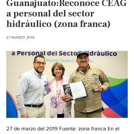
Guanajuato:Reconoce CEAG
director
general
a personal del sector
de
hidráulico (zona franca)
Coapatap
(noticias
27 MARZO 2019
Chiapas)
27 de marzo del 2019 Fuente: zona franca En el