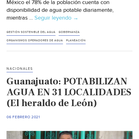
México el 78% de la población cuenta con
disponibilidad de agua potable diariamente,
mientras …
Seguir leyendo
México-
→
Gobernanza
y
GESTIÓN SOSTENIBLE DEL AGUA
GOBERNANZA
planeación:
ORGANISMOS OPERADORES DE AGUA
PLANEACIÓN
claves
para
la
NACIONALES
gestión
Guanajuato: POTABILIZAN
sostenible
del
AGUA EN 31 LOCALIDADES
agua
(El heraldo de León)
en
México
06 FEBRERO 2021
(Animal
Político)