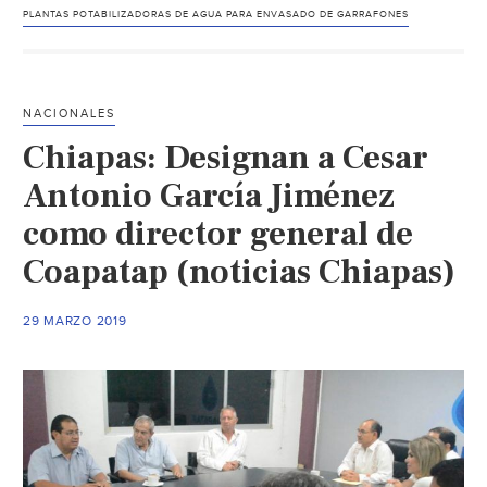
(El
PLANTAS POTABILIZADORAS DE AGUA PARA ENVASADO DE GARRAFONES
hera
de
León
NACIONALES
Chiapas: Designan a Cesar
Antonio García Jiménez
como director general de
Coapatap (noticias Chiapas)
29 MARZO 2019