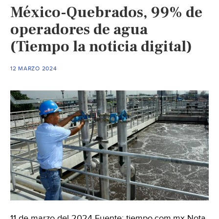
México-Quebrados, 99% de
en
mate
operadores de agua
de
(Tiempo la noticia digital)
agu
potab
12 MARZO 2024
dipu
(El
Sol
de
San
Luis)
11 de marzo del 2024 Fuente: tiempo.com.mx Nota