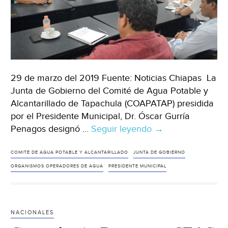
29 de marzo del 2019 Fuente: Noticias Chiapas La
Junta de Gobierno del Comité de Agua Potable y
Alcantarillado de Tapachula (COAPATAP) presidida
por el Presidente Municipal, Dr. Óscar Gurría
Penagos designó …
Seguir leyendo
Chiapas:
→
Designan
a
COMITE DE AGUA POTABLE Y ALCANTARILLADO
JUNTA DE GOBIERNO
Cesar
ORGANISMOS OPERADORES DE AGUA
PRESIDENTE MUNICIPAL
Antonio
García
Jiménez
NACIONALES
como