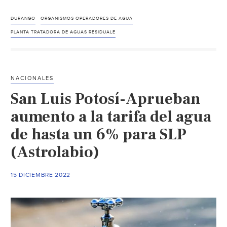
Empieza
a
DURANGO
ORGANISMOS OPERADORES DE AGUA
“marcar”
PLANTA TRATADORA DE AGUAS RESIDUALE
venta
de
agua
NACIONALES
residual
San Luis Potosí-Aprueban
de
Sapal
aumento a la tarifa del agua
a
de hasta un 6% para SLP
Tisca
(Astrolabio)
(Milenio)
15 DICIEMBRE 2022