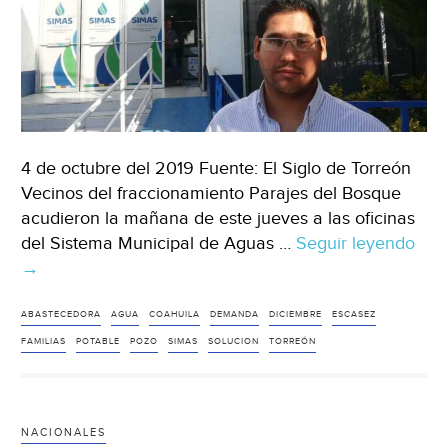
4 de octubre del 2019 Fuente: El Siglo de Torreón
Vecinos del fraccionamiento Parajes del Bosque
acudieron la mañana de este jueves a las oficinas
del Sistema Municipal de Aguas …
Seguir leyendo
Coa
→
Exi
solu
a
ABASTECEDORA
AGUA
COAHUILA
DEMANDA
DICIEMBRE
ESCASEZ
esc
FAMILIAS
POTABLE
POZO
SIMAS
SOLUCION
TORREÓN
de
agu
en
NACIONALES
el