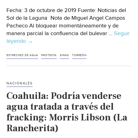
Fecha: 3 de octubre de 2019 Fuente: Noticias del
Sol de la Laguna Nota de Miguel Angel Campos
Pacheco Al bloquear momentáneamente y de
manera parcial la confluencia del bulevar …
Seguir
leyendo
Torreón:
→
Por
falta
ESTRECHEZ DE AGUA
PROTESTA
SIMAS
TORREÓN
de
agua,
protestan
NACIONALES
vecinos
Coahuila: Podría venderse
de
Nueva
agua tratada a través del
Aurora
fracking: Morris Libson (La
(Noticias
Rancherita)
del
Sol