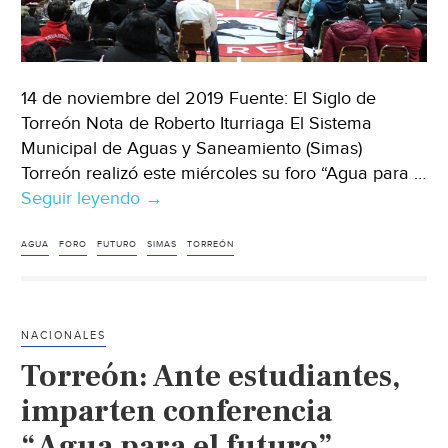
14 de noviembre del 2019 Fuente: El Siglo de
Torreón Nota de Roberto Iturriaga El Sistema
Municipal de Aguas y Saneamiento (Simas)
Torreón realizó este miércoles su foro “Agua para …
Seguir leyendo
Coahuila:
→
Analizan
condiciones
AGUA
FORO
FUTURO
SIMAS
TORREÓN
del
agua
en
NACIONALES
la
Torreón: Ante estudiantes,
Región
Lagunera
imparten conferencia
(El
“Agua para el futuro”