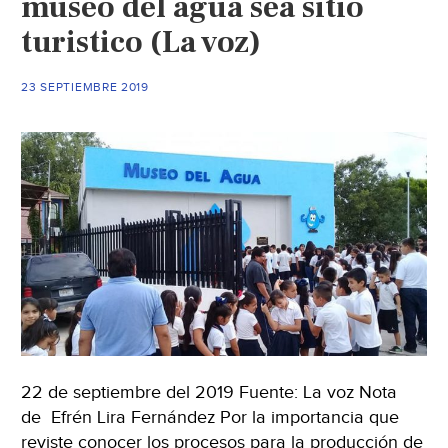
museo del agua sea sitio
de
turistico (La voz)
el
Sol
23 SEPTIEMBRE 2019
de
la
Laguna)
22 de septiembre del 2019 Fuente: La voz Nota
de Efrén Lira Fernández Por la importancia que
reviste conocer los procesos para la producción de