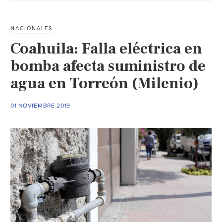
19
colonias
NACIONALES
(La
Coahuila: Falla eléctrica en
Voz)
bomba afecta suministro de
agua en Torreón (Milenio)
01 NOVIEMBRE 2019