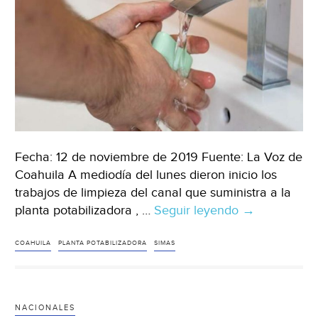
Fecha: 12 de noviembre de 2019 Fuente: La Voz de
Coahuila A mediodía del lunes dieron inicio los
trabajos de limpieza del canal que suministra a la
planta potabilizadora , …
Seguir leyendo
Simas
→
suspende
agua
COAHUILA
PLANTA POTABILIZADORA
SIMAS
por
dos
días
NACIONALES
(La