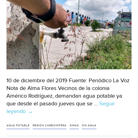
Tiempo)
10 de diciembre del 2019 Fuente: Periódico La Voz
Nota de Alma Flores Vecinos de la colonia
Américo Rodríguez, demandan agua potable ya
que desde el pasado jueves que se …
Seguir
leyendo
Coahuila:
→
siguen
sin
AGUA POTABLE
REGIÓN CARBONÍFERA
SIMAS
SIN AGUA
agua