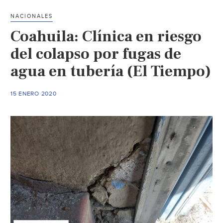
presión
NACIONALES
de
Coahuila: Clínica en riesgo
agua
por
del colapso por fugas de
manten
agua en tubería (El Tiempo)
(El
Siglo
15 ENERO 2020
de
Torreón