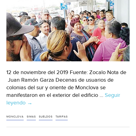
12 de noviembre del 2019 Fuente: Zocalo Nota de
Juan Ramón Garza Decenas de usuarios de
colonias del sur y oriente de Monclova se
manifestaron en el exterior del edificio …
Seguir
leyendo
Chihuahua:
→
Reclaman
usuarios
MONCLOVA
SIMAS
SUELDOS
TARIFAS
por
altas