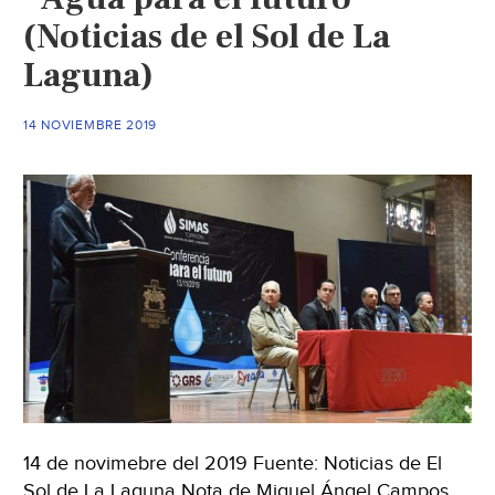
Siglo
(Noticias de el Sol de La
de
Torreón)
Laguna)
14 NOVIEMBRE 2019
14 de novimebre del 2019 Fuente: Noticias de El
Sol de La Laguna Nota de Miguel Ángel Campos