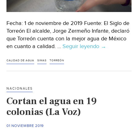
Fecha: 1 de noviembre de 2019 Fuente: El Siglo de
Torreón El alcalde, Jorge Zermeño Infante, declaró
que Torreón cuenta con la mejor agua de México
en cuanto a calidad. …
Seguir leyendo
Torreón:
→
‘Tenemos
la
CALIDAD DE AGUA
SIMAS
TORREÓN
mejor
agua
de
NACIONALES
México’,
Cortan el agua en 19
dice
Zermeño
colonias (La Voz)
(El
Siglo
01 NOVIEMBRE 2019
de