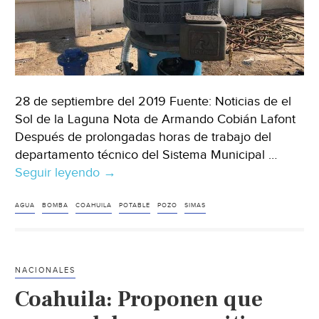
28 de septiembre del 2019 Fuente: Noticias de el
Sol de la Laguna Nota de Armando Cobián Lafont
Después de prolongadas horas de trabajo del
departamento técnico del Sistema Municipal …
Seguir leyendo
Coahuila:
→
Repara
Simas
AGUA
BOMBA
COAHUILA
POTABLE
POZO
SIMAS
pozo
de
agua
NACIONALES
potable
Coahuila: Proponen que
‘Alamito’
(Noticias