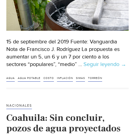
15 de septiembre del 2019 Fuente: Vanguardia
Nota de Francisco J. Rodríguez La propuesta es
aumentar un 5, un 6 y un 7 por ciento a los
sectores “populares”, “medio” …
Seguir leyendo
CDMX
→
¿Cuán
debe
AGUA
AGUA POTABLE
COSTO
INFLACIÓN
SIMAS
TORREÓN
valer
el
agua)
NACIONALES
(Vang
Coahuila: Sin concluir,
pozos de agua proyectados