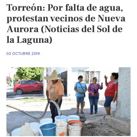
Torreón: Por falta de agua,
fra
Par
protestan vecinos de Nueva
del
Aurora (Noticias del Sol de
Bos
la Laguna)
(El
Sigl
de
03 OCTUBRE 2019
Torr