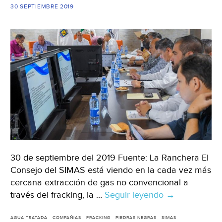
de
30 SEPTIEMBRE 2019
la
Laguna)
30 de septiembre del 2019 Fuente: La Ranchera El
Consejo del SIMAS está viendo en la cada vez más
cercana extracción de gas no convencional a
través del fracking, la …
Seguir leyendo
Coahuila:
→
Podría
venderse
AGUA TRATADA
COMPAÑIAS
FRACKING
PIEDRAS NEGRAS
SIMAS