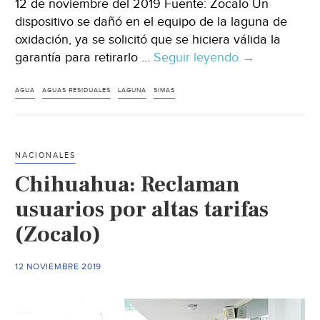
12 de noviembre del 2019 Fuente: Zocalo Un
dispositivo se dañó en el equipo de la laguna de
oxidación, ya se solicitó que se hiciera válida la
garantía para retirarlo …
Seguir leyendo
Chihuahua:
→
‘La
Laguna
AGUA
AGUAS RESIDUALES
LAGUNA
SIMAS
desde
el
2004
NACIONALES
se
Chihuahua: Reclaman
ha
desbordado’
usuarios por altas tarifas
(Zocalo)
(Zocalo)
12 NOVIEMBRE 2019