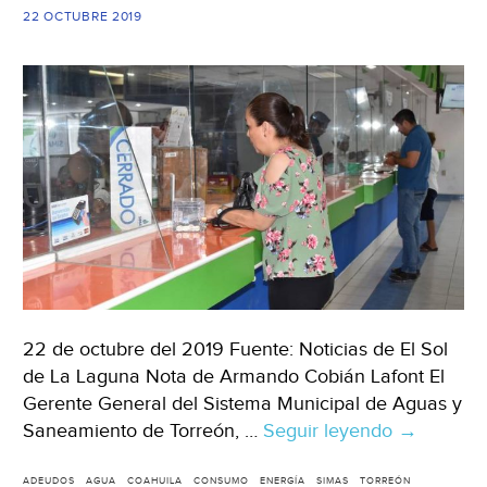
22 OCTUBRE 2019
22 de octubre del 2019 Fuente: Noticias de El Sol
de La Laguna Nota de Armando Cobián Lafont El
Gerente General del Sistema Municipal de Aguas y
Saneamiento de Torreón, …
Seguir leyendo
Coahuila:
→
70
mil
ADEUDOS
AGUA
COAHUILA
CONSUMO
ENERGÍA
SIMAS
TORREÓN