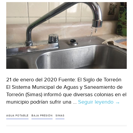
21 de enero del 2020 Fuente: El Siglo de Torreón
El Sistema Municipal de Aguas y Saneamiento de
Torreón (Simas) informó que diversas colonias en el
municipio podrían sufrir una …
Seguir leyendo
Coahuil
→
adviert
Simas
AGUA POTABLE
BAJA PRESIÓN
SIMAS
de
baja