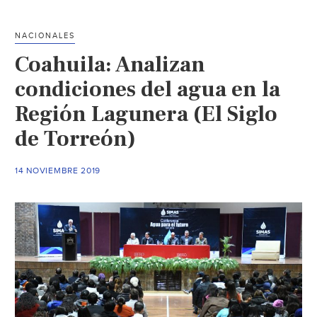
(Periódico
La
NACIONALES
Voz
Coahuila: Analizan
)
condiciones del agua en la
Región Lagunera (El Siglo
de Torreón)
14 NOVIEMBRE 2019