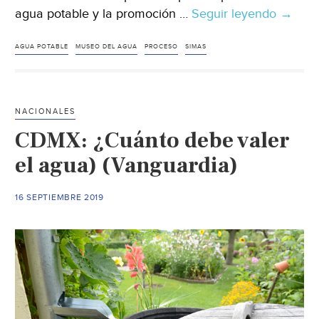
agua potable y la promoción …
Seguir leyendo
Coahui
→
Propo
que
AGUA POTABLE
MUSEO DEL AGUA
PROCESO
SIMAS
museo
del
agua
NACIONALES
sea
CDMX: ¿Cuánto debe valer
sitio
turistic
el agua) (Vanguardia)
(La
voz)
16 SEPTIEMBRE 2019