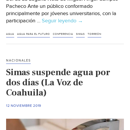
Pacheco Ante un público conformado
principalmente por jóvenes universitarios, con la
participación …
Seguir leyendo
Torreón:
→
Ante
estudiantes,
AGUA
AGUA PARA EL FUTURO
CONFERENCIA
SIMAS
TORREÓN
imparten
conferencia
“Agua
NACIONALES
para
Simas suspende agua por
el
futuro”
dos días (La Voz de
(Noticias
Coahuila)
de
el
12 NOVIEMBRE 2019
Sol
de
La
Laguna)