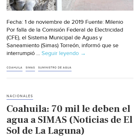
Fecha: 1 de noviembre de 2019 Fuente: Milenio
Por falla de la Comisión Federal de Electricidad
(CFE), el Sistema Municipal de Aguas y
Saneamiento (Simas) Torreón, informó que se
interrumpió …
Seguir leyendo
Coahuila:
→
Falla
eléctrica
COAHUILA
SIMAS
SUMINISTRO DE AGUA
en
bomba
afecta
NACIONALES
suministro
Coahuila: 70 mil le deben el
de
agua
agua a SIMAS (Noticias de El
en
Sol de La Laguna)
Torreón
(Milenio)