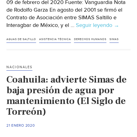
09 de febrero del 2020 Fuente: Vanguardia Nota
de Rodolfo Garza En agosto del 2001 se firmó el
Contrato de Asociación entre SIMAS Saltillo e
Interagbar de México, y el …
Seguir leyendo
Coahuila:
→
incumpli
de
AGUAS DE SALTILLO
ASISTENCIA TÉCNICA
DERECHOS HUMANOS
SIMAS
Aguas
de
Saltillo
NACIONALES
con
Coahuila: advierte Simas de
el
contrato
baja presión de agua por
de
mantenimiento (El Siglo de
Asistenci
Torreón)
Técnica
(Vanguard
21 ENERO 2020