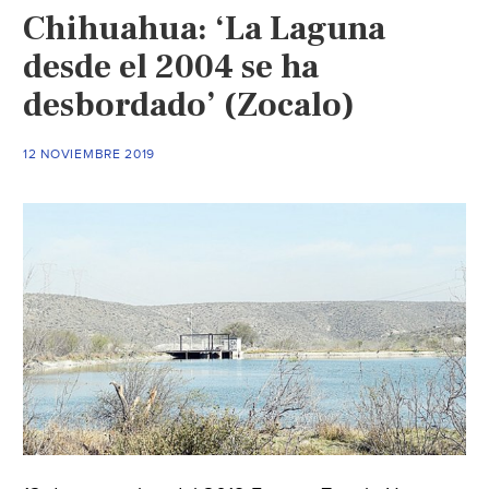
Chihuahua: ‘La Laguna
Voz
de
desde el 2004 se ha
Coahuila)
desbordado’ (Zocalo)
12 NOVIEMBRE 2019