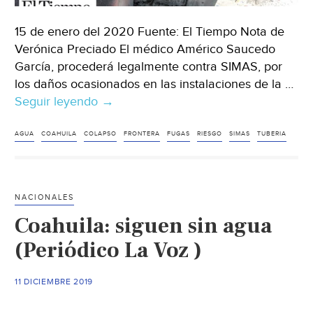
15 de enero del 2020 Fuente: El Tiempo Nota de
Verónica Preciado El médico Américo Saucedo
García, procederá legalmente contra SIMAS, por
los daños ocasionados en las instalaciones de la …
Seguir leyendo
Coahuila:
→
Clínica
en
AGUA
COAHUILA
COLAPSO
FRONTERA
FUGAS
RIESGO
SIMAS
TUBERIA
riesgo
del
colapso
NACIONALES
por
Coahuila: siguen sin agua
fugas
de
(Periódico La Voz )
agua
en
11 DICIEMBRE 2019
tubería
(El