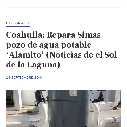
agua
tratada
a
NACIONALES
través
Coahuila: Repara Simas
del
fracking:
pozo de agua potable
Morris
‘Alamito’ (Noticias de el Sol
Libson
de la Laguna)
(La
Rancherita)
28 SEPTIEMBRE 2019