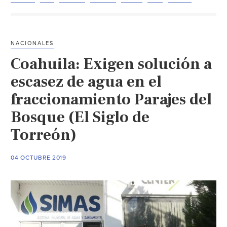
le
deben
el
NACIONALES
agua
Coahuila: Exigen solución a
a
SIMAS
escasez de agua en el
(Noticias
fraccionamiento Parajes del
de
Bosque (El Siglo de
El
Sol
Torreón)
de
La
04 OCTUBRE 2019
Laguna)