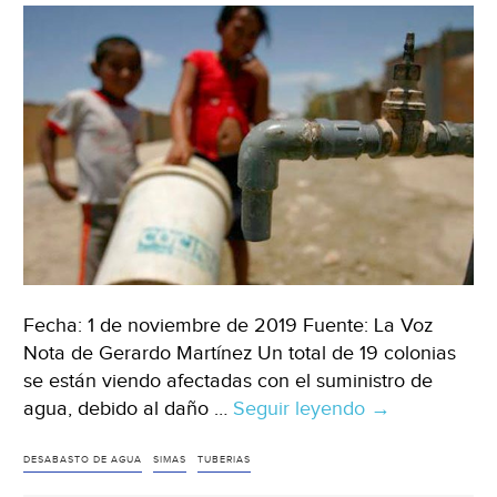
Torreón)
Fecha: 1 de noviembre de 2019 Fuente: La Voz
Nota de Gerardo Martínez Un total de 19 colonias
se están viendo afectadas con el suministro de
agua, debido al daño …
Seguir leyendo
Cortan
→
el
agua
DESABASTO DE AGUA
SIMAS
TUBERIAS
en