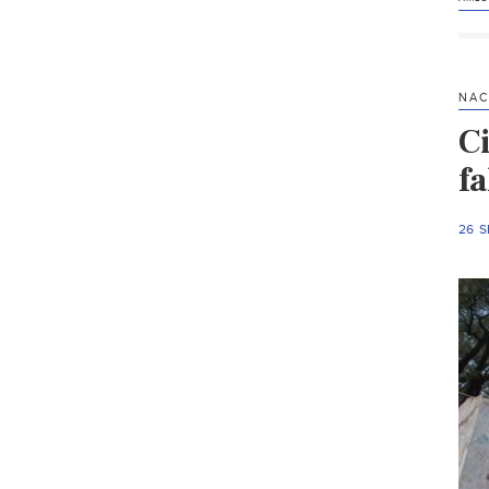
NAC
C
fa
26 S