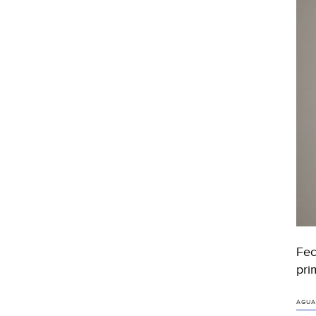
Fec
pri
AGUA