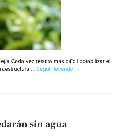
a Cada vez resulta más difícil potabilizar el
fraestructura …
Seguir leyendo
CDMX:
→
El
reto
del
agua
para
el
edarán sin agua
Valle
de
México,cada