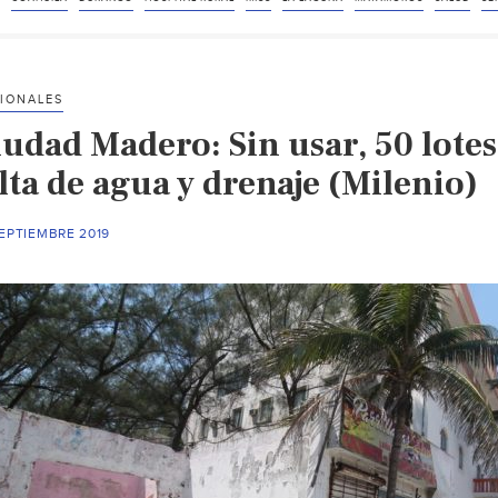
un
elefante
echado,
reumático
IONALES
y
iudad Madero: Sin usar, 50 lote
mañoso:
AMLO
lta de agua y drenaje (Milenio)
desde
la
EPTIEMBRE 2019
Laguna
de
Coahuila
(Vanguardia)