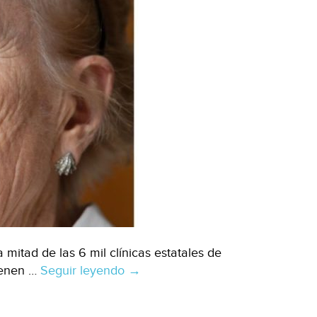
mitad de las 6 mil clínicas estatales de
tienen …
Seguir leyendo
Operan
→
sin
luz,