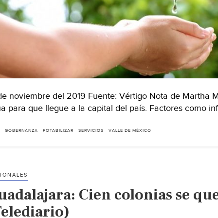
de noviembre del 2019 Fuente: Vértigo Nota de Martha Mejí
a para que llegue a la capital del país. Factores como in
GOBERNANZA
POTABILIZAR
SERVICIOS
VALLE DE MÉXICO
IONALES
uadalajara: Cien colonias se qu
elediario)