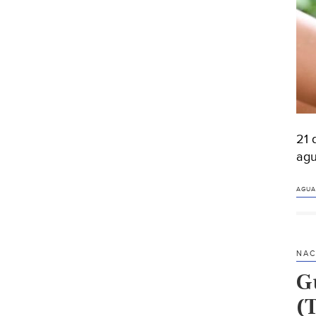
21 
agu
AGUA
NAC
G
(T