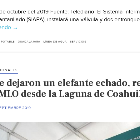
de octubre del 2019 Fuente: Telediario El Sistema Interm
antarillado (SIAPA), instalará una válvula y dos entron
yendo
Guadalajara:
→
Cien
colonias
 POTABLE
GUADALAJARA
LÍNEA DE AGUA
SERVICIOS
se
quedarán
sin
IONALES
agua
e dejaron un elefante echado, 
(Telediario)
MLO desde la Laguna de Coahui
EPTIEMBRE 2019