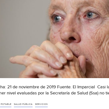
ha: 21 de noviembre de 2019 Fuente. El Imparcial Casi la 
mer nivel evaluadas por la Secretaría de Salud (Ssa) no 
 POTABLE
SALUD PÚBLICA
SERVICIOS