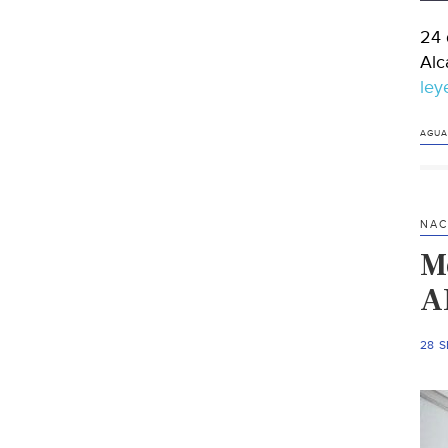
24 
Alc
le
AGUA
NAC
M
A
28 S