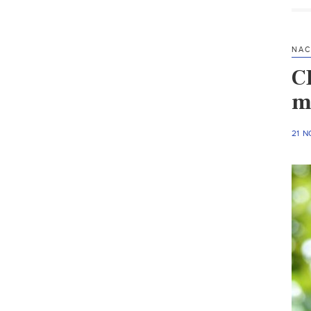
NAC
C
m
21 N