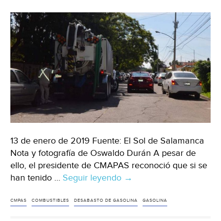
13 de enero de 2019 Fuente: El Sol de Salamanca
Nota y fotografía de Oswaldo Durán A pesar de
ello, el presidente de CMAPAS reconoció que si se
han tenido …
Seguir leyendo
Garantizan
→
abasto
de
CMPAS
COMBUSTIBLES
DESABASTO DE GASOLINA
GASOLINA
agua