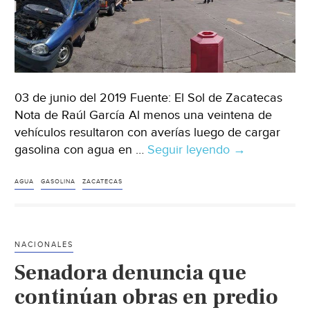
03 de junio del 2019 Fuente: El Sol de Zacatecas
Nota de Raúl García Al menos una veintena de
vehículos resultaron con averías luego de cargar
gasolina con agua en …
Seguir leyendo
En
→
Zacatecas
expenden
AGUA
GASOLINA
ZACATECAS
gasolina
con
agua
NACIONALES
y
Senadora denuncia que
se
averían
continúan obras en predio
más