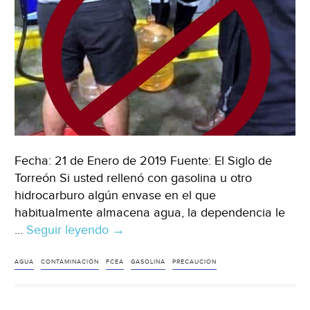
Fecha: 21 de Enero de 2019 Fuente: El Siglo de
Torreón Si usted rellenó con gasolina u otro
hidrocarburo algún envase en el que
habitualmente almacena agua, la dependencia le
…
Seguir leyendo
Llaman
→
a
no
AGUA
CONTAMINACIÓN
FCEA
GASOLINA
PRECAUCION
usar
envases