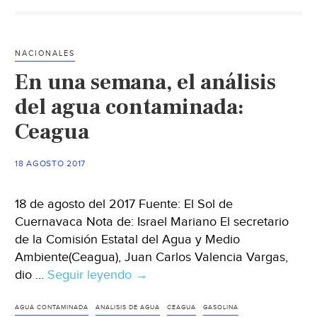
Ocotepec
NACIONALES
En una semana, el análisis
del agua contaminada:
Ceagua
18 AGOSTO 2017
18 de agosto del 2017 Fuente: El Sol de
Cuernavaca Nota de: Israel Mariano El secretario
de la Comisión Estatal del Agua y Medio
Ambiente(Ceagua), Juan Carlos Valencia Vargas,
dio …
Seguir leyendo
En
→
una
semana,
AGUA CONTAMINADA
ANALISIS DE AGUA
CEAGUA
GASOLINA