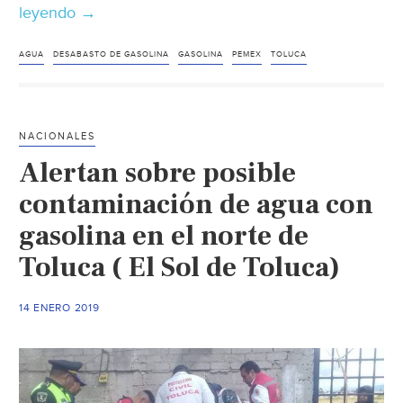
leyendo
“¡Tomamos
→
agua
con
AGUA
DESABASTO DE GASOLINA
GASOLINA
PEMEX
TOLUCA
gasolina!”;
alertan
vecinos
NACIONALES
por
Alertan sobre posible
fuga
de
contaminación de agua con
combustible
gasolina en el norte de
(El
Toluca ( El Sol de Toluca)
Sol
de
Toluca)
14 ENERO 2019