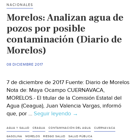
con
NACIONALES
gasolina
Morelos: Analizan agua de
en
el
pozos por posible
norte
contaminación (Diario de
de
Morelos)
Toluca
(
El
08 DICIEMBRE 2017
Sol
de
7 de diciembre de 2017 Fuente: Diario de Morelos
Toluca)
Nota de: Maya Ocampo CUERNAVACA,
MORELOS.- El titular de la Comisión Estatal del
Agua (Ceagua), Juan Valencia Vargas, informó
que, por …
Seguir leyendo
Morelos:
→
Analizan
agua
AGUA Y SALUD
CEAGUA
CONTAMINACIÓN DEL AGUA
CUERNAVACA
de
GASOLINA
MORELOS
RIESGO SALUD
SALUD PÚBLICA