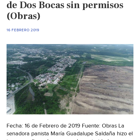
de Dos Bocas sin permisos
de
(Obras)
20
autos
(El
16 FEBRERO 2019
Sol
de
Zacatecas)
Fecha: 16 de Febrero de 2019 Fuente: Obras La
senadora panista María Guadalupe Saldaña hizo el