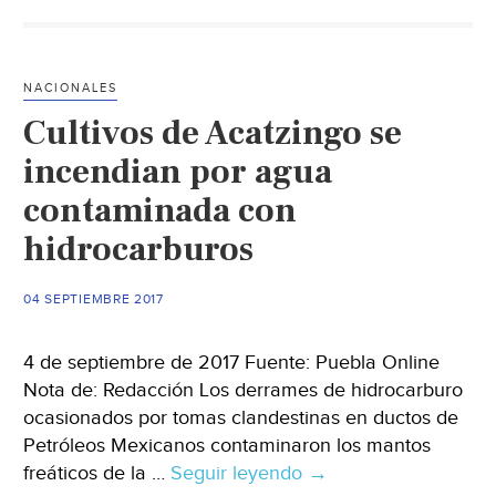
pozos
por
posible
NACIONALES
contaminación
Cultivos de Acatzingo se
(Diario
de
incendian por agua
Morelos)
contaminada con
hidrocarburos
04 SEPTIEMBRE 2017
4 de septiembre de 2017 Fuente: Puebla Online
Nota de: Redacción Los derrames de hidrocarburo
ocasionados por tomas clandestinas en ductos de
Petróleos Mexicanos contaminaron los mantos
freáticos de la …
Seguir leyendo
Cultivos
→