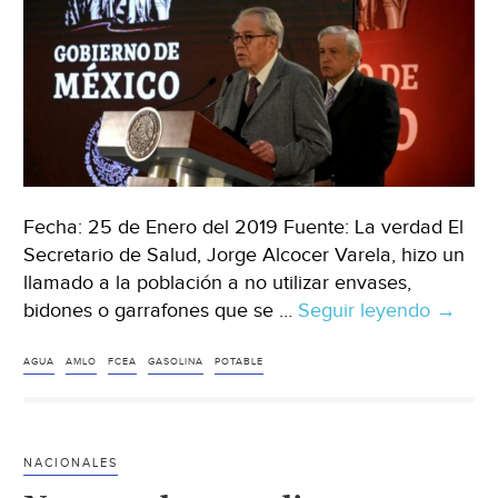
Fecha: 25 de Enero del 2019 Fuente: La verdad El
Secretario de Salud, Jorge Alcocer Varela, hizo un
llamado a la población a no utilizar envases,
bidones o garrafones que se …
Seguir leyendo
Gobier
→
llama
a
AGUA
AMLO
FCEA
GASOLINA
POTABLE
no
almac
gasoli
NACIONALES
en