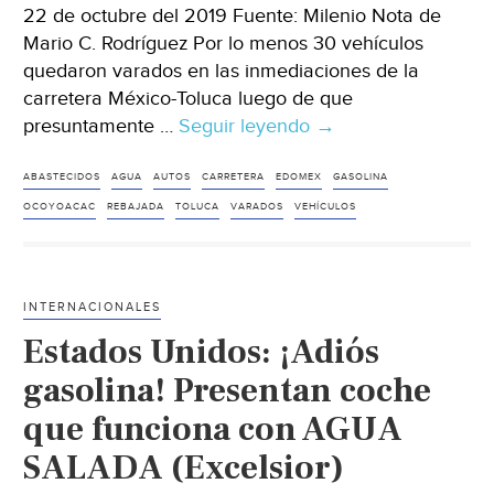
22 de octubre del 2019 Fuente: Milenio Nota de
Mario C. Rodríguez Por lo menos 30 vehículos
quedaron varados en las inmediaciones de la
carretera México-Toluca luego de que
presuntamente …
Seguir leyendo
Edomex:
→
Reportan
30
ABASTECIDOS
AGUA
AUTOS
CARRETERA
EDOMEX
GASOLINA
autos
OCOYOACAC
REBAJADA
TOLUCA
VARADOS
VEHÍCULOS
varados
por
cargar
INTERNACIONALES
‘gasolina
Estados Unidos: ¡Adiós
con
agua’
gasolina! Presentan coche
(Milenio)
que funciona con AGUA
SALADA (Excelsior)