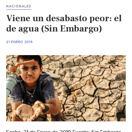
de
NACIONALES
agua
Viene un desabasto peor: el
para
combustible
de agua (Sin Embargo)
(
El
21 ENERO 2019
siglo
de
Torreón)