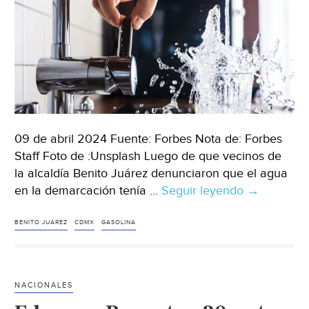
gasolina’
(El
Financiero)
09 de abril 2024 Fuente: Forbes Nota de: Forbes
Staff Foto de :Unsplash Luego de que vecinos de
la alcaldía Benito Juárez denunciaron que el agua
en la demarcación tenía …
Seguir leyendo
CDMX-
→
Batres
descarta
BENITO JUÁREZ
CDMX
GASOLINA
presencia
de
gasolina
NACIONALES
en