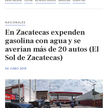
¡Adiós
AGUA SALADA
COCHE
ESTADOS UNIDOS
GASOLINA
QUANTINO
gasolina!
Presentan
coche
NACIONALES
que
En Zacatecas expenden
funciona
con
gasolina con agua y se
AGUA
averían más de 20 autos (El
SALADA
Sol de Zacatecas)
(Excelsior)
04 JUNIO 2019