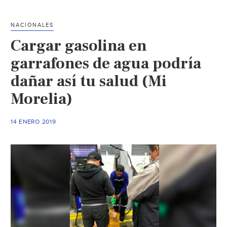
potable
ante
NACIONALES
desabasto
Cargar gasolina en
de
gasolina
garrafones de agua podría
(El
dañar así tu salud (Mi
Sol
Morelia)
de
Salamanca)
14 ENERO 2019