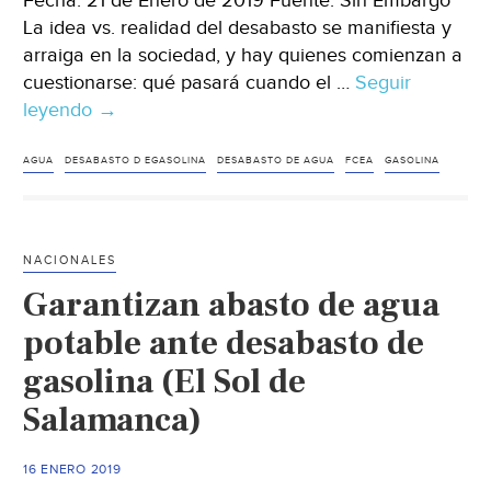
Fecha: 21 de Enero de 2019 Fuente: Sin Embargo
La idea vs. realidad del desabasto se manifiesta y
arraiga en la sociedad, y hay quienes comienzan a
cuestionarse: qué pasará cuando el …
Seguir
leyendo
Viene
→
un
desabasto
AGUA
DESABASTO D EGASOLINA
DESABASTO DE AGUA
FCEA
GASOLINA
peor:
el
de
NACIONALES
agua
Garantizan abasto de agua
(Sin
Embargo)
potable ante desabasto de
gasolina (El Sol de
Salamanca)
16 ENERO 2019