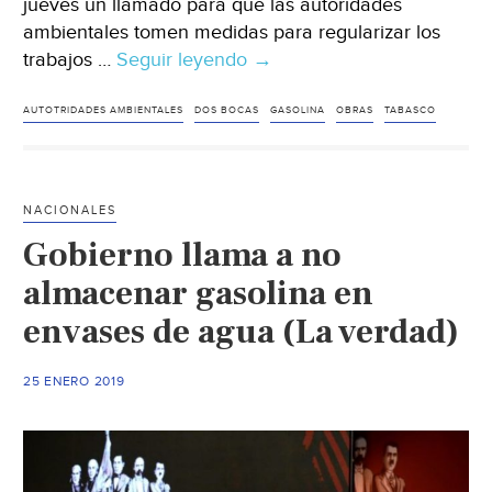
jueves un llamado para que las autoridades
ambientales tomen medidas para regularizar los
trabajos …
Seguir leyendo
Senadora
→
denuncia
que
AUTOTRIDADES AMBIENTALES
DOS BOCAS
GASOLINA
OBRAS
TABASCO
continúan
obras
en
NACIONALES
predio
Gobierno llama a no
de
Dos
almacenar gasolina en
Bocas
envases de agua (La verdad)
sin
permisos
25 ENERO 2019
(Obras)