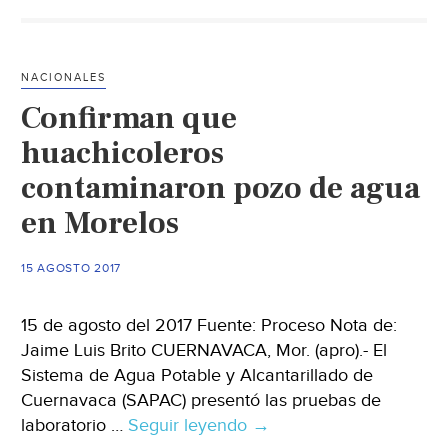
el
análisis
del
NACIONALES
agua
Confirman que
contaminada:
Ceagua
huachicoleros
contaminaron pozo de agua
en Morelos
15 AGOSTO 2017
15 de agosto del 2017 Fuente: Proceso Nota de:
Jaime Luis Brito CUERNAVACA, Mor. (apro).- El
Sistema de Agua Potable y Alcantarillado de
Cuernavaca (SAPAC) presentó las pruebas de
laboratorio …
Seguir leyendo
Confirman
→