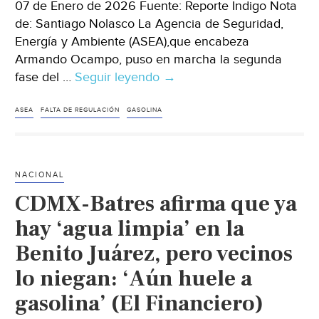
07 de Enero de 2026 Fuente: Reporte Indigo Nota
de: Santiago Nolasco La Agencia de Seguridad,
Energía y Ambiente (ASEA),que encabeza
Armando Ocampo, puso en marcha la segunda
fase del …
Seguir leyendo
México-
→
ASEA
detecta
ASEA
FALTA DE REGULACIÓN
GASOLINA
que
60%
de
NACIONAL
gasolineras
CDMX-Batres afirma que ya
operan
sin
hay ‘agua limpia’ en la
impacto
Benito Juárez, pero vecinos
ambiental
lo niegan: ‘Aún huele a
vigente;
inicia
gasolina’ (El Financiero)
regularización