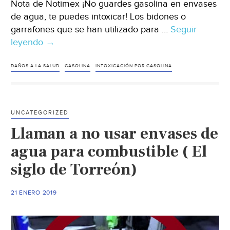
Nota de Notimex ¡No guardes gasolina en envases
de agua, te puedes intoxicar! Los bidones o
garrafones que se han utilizado para …
Seguir
leyendo
No
→
guardes
gasolina
DAÑOS A LA SALUD
GASOLINA
INTOXICACIÓN POR GASOLINA
en
envases
de
UNCATEGORIZED
agua
Llaman a no usar envases de
(Noticieros
Televisa)
agua para combustible ( El
siglo de Torreón)
21 ENERO 2019