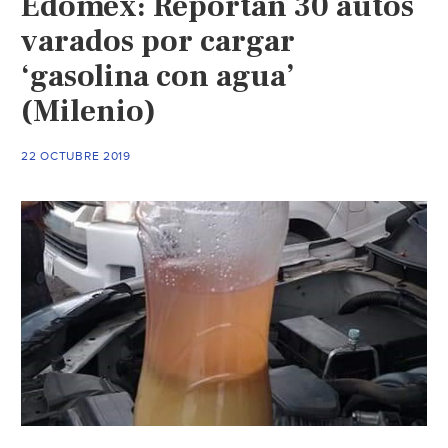
Edomex: Reportan 30 autos
agua
potable
varados por cargar
en
‘gasolina con agua’
Benito
(Milenio)
Juárez
tras
denuncias
22 OCTUBRE 2019
de
vecinos
(Forbes)