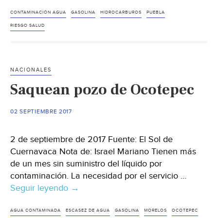
de
Acatzingo
CONTAMINACIÓN AGUA
GASOLINA
HIDROCARBUROS
PUEBLA
se
RIESGO SALUD
incendian
por
agua
NACIONALES
contaminada
Saquean pozo de Ocotepec
con
hidrocarburos
02 SEPTIEMBRE 2017
2 de septiembre de 2017 Fuente: El Sol de
Cuernavaca Nota de: Israel Mariano Tienen más
de un mes sin suministro del líquido por
contaminación. La necesidad por el servicio …
Seguir leyendo
Saquean
→
pozo
de
AGUA CONTAMINADA
ESCASEZ DE AGUA
GASOLINA
MORELOS
OCOTEPEC