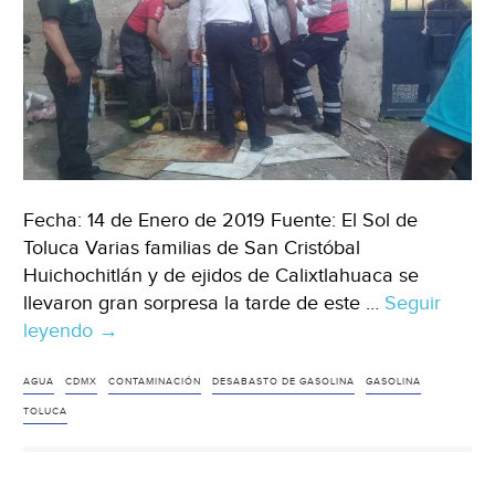
Fecha: 14 de Enero de 2019 Fuente: El Sol de
Toluca Varias familias de San Cristóbal
Huichochitlán y de ejidos de Calixtlahuaca se
llevaron gran sorpresa la tarde de este …
Seguir
leyendo
Alertan
→
sobre
posible
AGUA
CDMX
CONTAMINACIÓN
DESABASTO DE GASOLINA
GASOLINA
contaminación
TOLUCA
de
agua