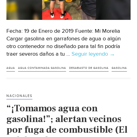
Fecha: 19 de Enero de 2019 Fuente: Mi Morelia
Cargar gasolina en garrafones de agua o algún
otro contenedor no diseñado para tal fin podría
traer severos daños a tu …
Seguir leyendo
Cargar
→
gasolina
en
AGUA
AGUA CONTAMINADA GASOLINA
DESABASTO DE GASOLINA
GASOLINA
garrafones
de
agua
NACIONALES
podría
“¡Tomamos agua con
dañar
así
gasolina!”; alertan vecinos
tu
por fuga de combustible (El
salud