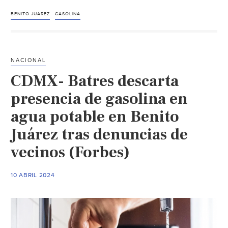
Batres
afirma
BENITO JUAREZ
GASOLINA
que
ya
hay
NACIONAL
‘agua
CDMX- Batres descarta
limpia’
en
presencia de gasolina en
la
agua potable en Benito
Benito
Juárez tras denuncias de
Juárez,
pero
vecinos (Forbes)
vecinos
lo
10 ABRIL 2024
niegan:
‘Aún
huele
a