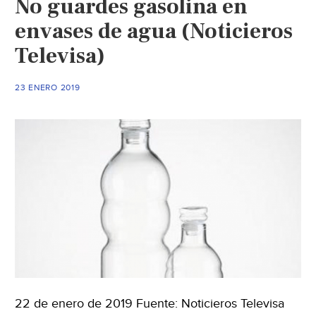
No guardes gasolina en
envase
de
envases de agua (Noticieros
agua
Televisa)
(La
verdad
23 ENERO 2019
22 de enero de 2019 Fuente: Noticieros Televisa